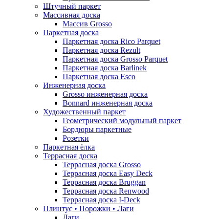
Штучный паркет
Массивная доска
Массив Grosso
Паркетная доска
Паркетная доска Rico Parquet
Паркетная доска Rezult
Паркетная доска Grosso Parquet
Паркетная доска Barlinek
Паркетная доска Esco
Инженерная доска
Grosso инженерная доска
Bonnard инженерная доска
Художественный паркет
Геометрический модульный паркет
Бордюры паркетные
Розетки
Паркетная ёлка
Террасная доска
Террасная доска Grosso
Террасная доска Easy Deck
Террасная доска Bruggan
Террасная доска Renwood
Террасная доска I-Deck
Плинтус • Порожки • Лаги
Лаги