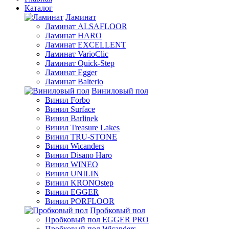
Каталог
Ламинат
Ламинат ALSAFLOOR
Ламинат HARO
Ламинат EXCELLENT
Ламинат VarioClic
Ламинат Quick-Step
Ламинат Egger
Ламинат Balterio
Виниловый пол
Винил Forbo
Винил Surface
Винил Barlinek
Винил Treasure Lakes
Винил TRU-STONE
Винил Wicanders
Винил Disano Haro
Винил WINEO
Винил UNILIN
Винил KRONOstep
Винил EGGER
Винил PORFLOOR
Пробковый пол
Пробковый пол EGGER PRO
Пробковый пол Wicanders