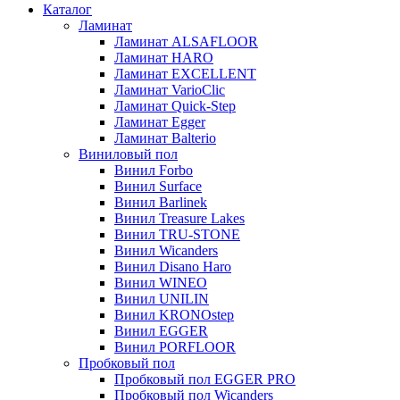
Каталог
Ламинат
Ламинат ALSAFLOOR
Ламинат HARO
Ламинат EXCELLENT
Ламинат VarioClic
Ламинат Quick-Step
Ламинат Egger
Ламинат Balterio
Виниловый пол
Винил Forbo
Винил Surface
Винил Barlinek
Винил Treasure Lakes
Винил TRU-STONE
Винил Wicanders
Винил Disano Haro
Винил WINEO
Винил UNILIN
Винил KRONOstep
Винил EGGER
Винил PORFLOOR
Пробковый пол
Пробковый пол EGGER PRO
Пробковый пол Wicanders