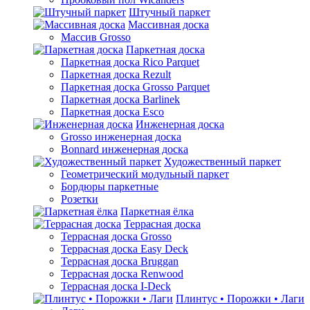
Штучный паркет
Массивная доска
Массив Grosso
Паркетная доска
Паркетная доска Rico Parquet
Паркетная доска Rezult
Паркетная доска Grosso Parquet
Паркетная доска Barlinek
Паркетная доска Esco
Инженерная доска
Grosso инженерная доска
Bonnard инженерная доска
Художественный паркет
Геометрический модульный паркет
Бордюры паркетные
Розетки
Паркетная ёлка
Террасная доска
Террасная доска Grosso
Террасная доска Easy Deck
Террасная доска Bruggan
Террасная доска Renwood
Террасная доска I-Deck
Плинтус • Порожки • Лаги