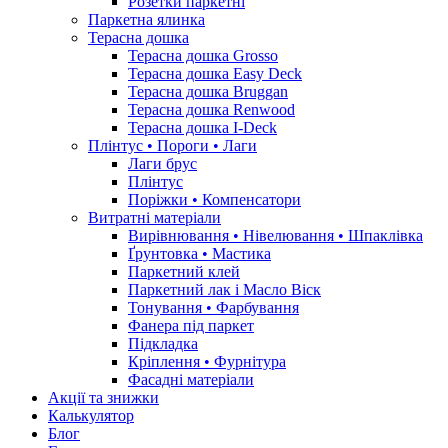
Розетки паркетні
Паркетна ялинка
Терасна дошка
Терасна дошка Grosso
Терасна дошка Easy Deck
Терасна дошка Bruggan
Терасна дошка Renwood
Терасна дошка I-Deck
Плінтус • Пороги • Лаги
Лаги брус
Плінтус
Поріжки • Компенсатори
Витратні матеріали
Вирівнювання • Нівелювання • Шпаклівка
Ґрунтовкa • Мастика
Паркетний клей
Паркетний лак і Масло Віск
Тонування • Фарбування
Фанера під паркет
Підкладка
Кріплення • Фурнітура
Фасадні матеріали
Акції та знижки
Калькулятор
Блог