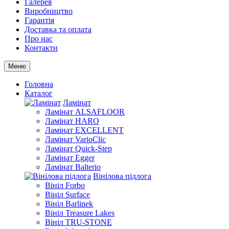
Галерея
Виробництво
Гарантія
Доставка та оплата
Про нас
Контакти
Меню
Головна
Каталог
Ламінат
Ламінат ALSAFLOOR
Ламінат HARO
Ламінат EXCELLENT
Ламінат VarioClic
Ламінат Quick-Step
Ламінат Egger
Ламінат Balterio
Вінілова підлога
Вініл Forbo
Вініл Surface
Вініл Barlinek
Вініл Treasure Lakes
Вініл TRU-STONE