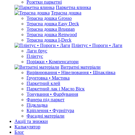
Розетки паркетні
Паркетна ялинка
Терасна дошка
Терасна дошка Grosso
Терасна дошка Easy Deck
Терасна дошка Bruggan
Терасна дошка Renwood
Терасна дошка I-Deck
Плінтус • Пороги • Лаги
Лаги брус
Плінтус
Поріжки • Компенсатори
Витратні матеріали
Вирівнювання • Нівелювання • Шпаклівка
Ґрунтовкa • Мастика
Паркетний клей
Паркетний лак і Масло Віск
Тонування • Фарбування
Фанера під паркет
Підкладка
Кріплення • Фурнітура
Фасадні матеріали
Акції та знижки
Калькулятор
Блог