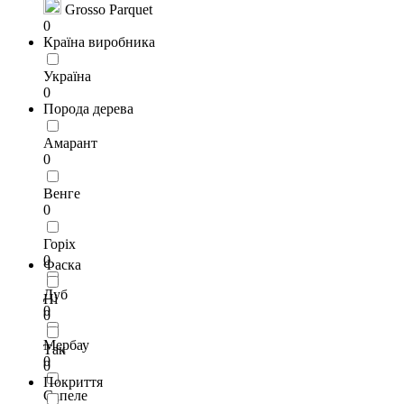
Grosso Parquet
0
Країна виробника
Україна
0
Порода дерева
Амарант
0
Венге
0
Горіх
0
Фаска
Дуб
Ні
0
0
Мербау
Так
0
0
Покриття
Сапеле