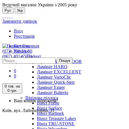
Ведучий магазин України з 2005 року
Рус
Укр
Замовити дзвінок
Вхід
Реєстрація
Головна
(073) 780-51-50
Каталог
(067) 401-65-71
Ламінат
Пошук
Київ, вул. Лабораторна, 11
Ламінат ALSAFLOOR
Ламінат HARO
0
Ламінат EXCELLENT
0
Ламінат VarioClic
Ламінат Quick-Step
0 тов.
на
Ламінат Egger
0 грн.
Ламінат Balterio
Вінілова підлога
Ваш кошик порожній!
Вініл Forbo
Вініл Surface
Київ, вул. Лабораторна, 11
Вініл Barlinek
Вініл Treasure Lakes
Вініл TRU-STONE
Вініл Wicanders