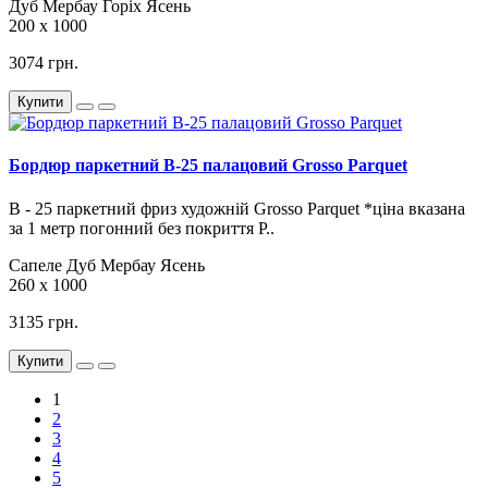
Дуб
Мербау
Горіх
Ясень
200 х 1000
3074 грн.
Купити
Бордюр паркетний B-25 палацовий Grosso Parquet
В - 25 паркетний фриз художній Grosso Parquet *ціна вказана
за 1 метр погонний без покриття Р..
Сапеле
Дуб
Мербау
Ясень
260 х 1000
3135 грн.
Купити
1
2
3
4
5