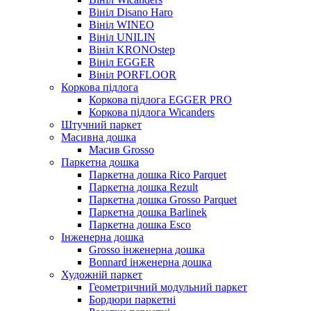
Вініл Disano Haro
Вініл WINEO
Вініл UNILIN
Вініл KRONOstep
Вініл EGGER
Вініл PORFLOOR
Коркова підлога
Коркова підлога EGGER PRO
Коркова підлога Wicanders
Штучний паркет
Масивна дошка
Масив Grosso
Паркетна дошка
Паркетна дошка Rico Parquet
Паркетна дошка Rezult
Паркетна дошка Grosso Parquet
Паркетна дошка Barlinek
Паркетна дошка Esco
Інженерна дошка
Grosso інженерна дошка
Bonnard інженерна дошка
Художній паркет
Геометричний модульний паркет
Бордюри паркетні