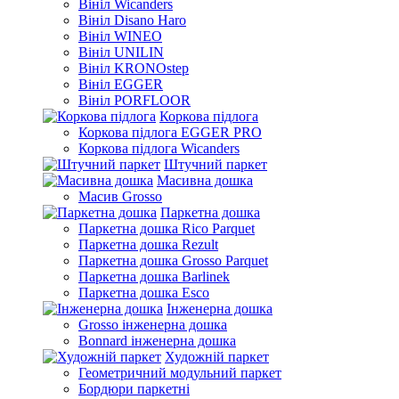
Вініл Wicanders
Вініл Disano Haro
Вініл WINEO
Вініл UNILIN
Вініл KRONOstep
Вініл EGGER
Вініл PORFLOOR
Коркова підлога
Коркова підлога EGGER PRO
Коркова підлога Wicanders
Штучний паркет
Масивна дошка
Масив Grosso
Паркетна дошка
Паркетна дошка Rico Parquet
Паркетна дошка Rezult
Паркетна дошка Grosso Parquet
Паркетна дошка Barlinek
Паркетна дошка Esco
Інженерна дошка
Grosso інженерна дошка
Bonnard інженерна дошка
Художній паркет
Геометричний модульний паркет
Бордюри паркетні