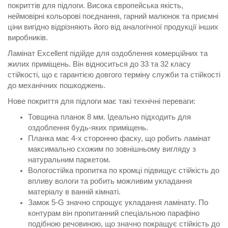
покриттів для підлоги. Висока європейська якість,
неймовірні кольорові поєднання, гарний малюнок та приємні
ціни вигідно відрізняють його від аналогічної продукції інших
виробників.
Ламінат Excellent підійде для оздоблення комерційних та
жилих приміщень. Він відноситься до 33 та 32 класу
стійкості, що є гарантією довгого терміну служби та стійкості
до механічних пошкоджень.
Нове покриття для підлоги має такі технічні переваги:
Товщина планок 8 мм. Ідеально підходить для
оздоблення будь-яких приміщень.
Планка має 4-х сторонню фаску, що робить ламінат
максимально схожим по зовнішньому вигляду з
натуральним паркетом.
Вологостійка пропитка по кромці підвищує стійкість до
впливу вологи та робить можливим укладання
матеріалу в ванній кімнаті.
Замок 5-G значно спрощує укладання ламінату. По
контурам він пропитанний спеціальною парафіно
подібною речовиною, що значно покращує стійкість до