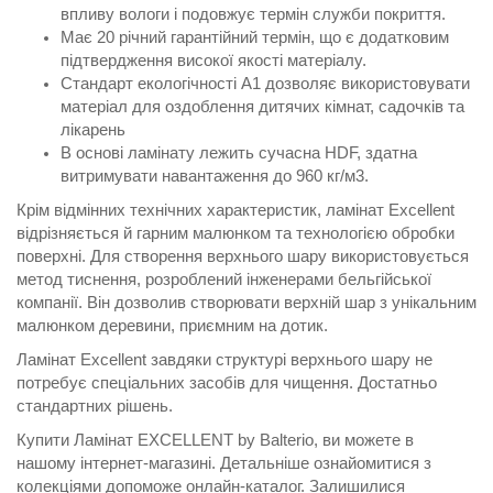
впливу вологи і подовжує термін служби покриття.
Має 20 річний гарантійний термін, що є додатковим
підтвердження високої якості матеріалу.
Стандарт екологічності А1 дозволяє використовувати
матеріал для оздоблення дитячих кімнат, садочків та
лікарень
В основі ламінату лежить сучасна HDF, здатна
витримувати навантаження до 960 кг/м3.
Крім відмінних технічних характеристик, ламінат Excellent
відрізняється й гарним малюнком та технологією обробки
поверхні. Для створення верхнього шару використовується
метод тиснення, розроблений інженерами бельгійської
компанії. Він дозволив створювати верхній шар з унікальним
малюнком деревини, приємним на дотик.
Ламінат Excellent завдяки структурі верхнього шару не
потребує спеціальних засобів для чищення. Достатньо
стандартних рішень.
Купити Ламінат EXCELLENT by Balterio, ви можете в
нашому інтернет-магазині. Детальніше ознайомитися з
колекціями допоможе онлайн-каталог. Залишилися