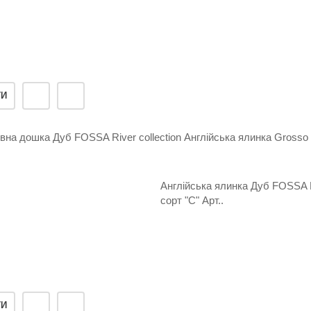
ТИ
Англійська ялинка Дуб FOSSA Ri
сорт "С" Арт..
ТИ