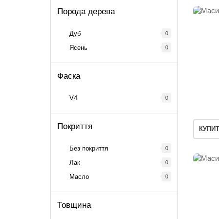
Порода дерева
Дуб
0
Ясень
0
Фаска
V4
0
Покриття
КУПИ
Без покриття
0
Лак
0
Масло
0
Товщина