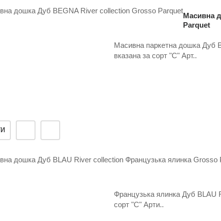
Масивна д
Parquet
Масивна паркетна дошка Дуб BE
вказана за сорт "С" Арт..
ТИ
Французька ялинка Дуб BLAU Riv
сорт "С" Арти..