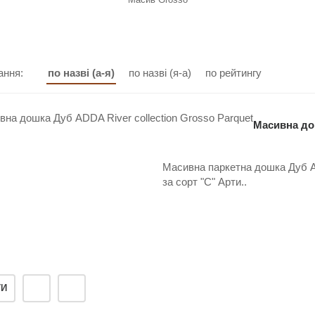
ання:
по назві (а-я)
по назві (я-а)
по рейтингу
Масивна дош
Масивна паркетна дошка Дуб AD
за сорт "С" Арти..
ТИ