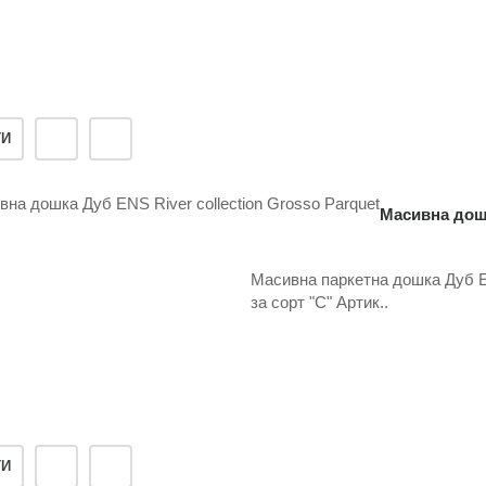
ТИ
Масивна дошк
Масивна паркетна дошка Дуб EN
за сорт "С" Артик..
ТИ