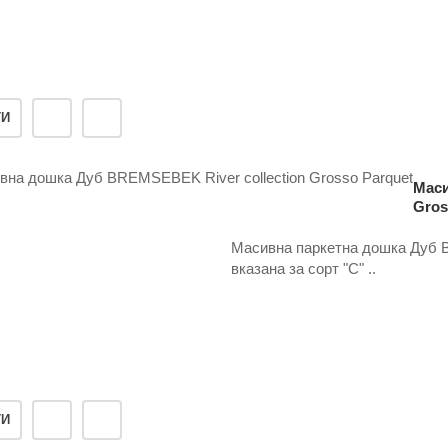
ТИ
Маси
Gros
Масивна паркетна дошка Дуб B
вказана за сорт "С" ..
ТИ