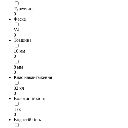
Туреччина
0
Фаска
V4
0
Товщина
10 мм
0
8 мм
0
Клас навантаження
32 кл
0
Вологостійкість
Так
0
Водостійкість