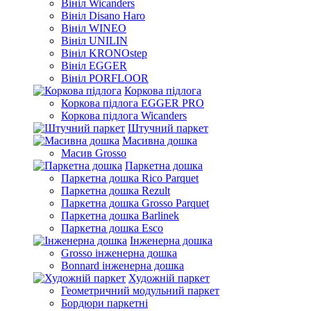
Вініл Wicanders
Вініл Disano Haro
Вініл WINEO
Вініл UNILIN
Вініл KRONOstep
Вініл EGGER
Вініл PORFLOOR
Коркова підлога
Коркова підлога EGGER PRO
Коркова підлога Wicanders
Штучний паркет
Масивна дошка
Масив Grosso
Паркетна дошка
Паркетна дошка Rico Parquet
Паркетна дошка Rezult
Паркетна дошка Grosso Parquet
Паркетна дошка Barlinek
Паркетна дошка Esco
Інженерна дошка
Grosso інженерна дошка
Bonnard інженерна дошка
Художній паркет
Геометричний модульний паркет
Бордюри паркетні