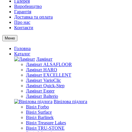
Галерея
Виробництво
Гарантія
Доставка та оплата
Про нас
Контакти
Меню
Головна
Каталог
Ламінат
Ламінат ALSAFLOOR
Ламінат HARO
Ламінат EXCELLENT
Ламінат VarioClic
Ламінат Quick-Step
Ламінат Egger
Ламінат Balterio
Вінілова підлога
Вініл Forbo
Вініл Surface
Вініл Barlinek
Вініл Treasure Lakes
Вініл TRU-STONE