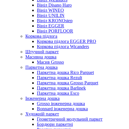
Вініл Disano Haro
Вініл WINEO
Вініл UNILIN
Вініл KRONOstep
Вініл EGGER
Вініл PORFLOOR
Коркова підлога
Коркова підлога EGGER PRO
Коркова підлога Wicanders
Штучний паркет
Масивна дошка
Масив Grosso
Паркетна дошка
Паркетна дошка Rico Parquet
Паркетна дошка Rezult
Паркетна дошка Grosso Parquet
Паркетна дошка Barlinek
Паркетна дошка Esco
Інженерна дошка
Grosso інженерна дошка
Bonnard інженерна дошка
Художній паркет
Геометричний модульний паркет
Бордюри паркетні