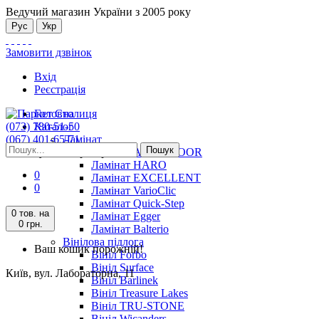
Ведучий магазин України з 2005 року
Рус
Укр
Замовити дзвінок
Вхід
Реєстрація
Головна
(073) 780-51-50
Каталог
(067) 401-65-71
Ламінат
Пошук
Київ, вул. Лабораторна, 11
Ламінат ALSAFLOOR
Ламінат HARO
0
Ламінат EXCELLENT
0
Ламінат VarioClic
Ламінат Quick-Step
0 тов.
на
Ламінат Egger
0 грн.
Ламінат Balterio
Вінілова підлога
Ваш кошик порожній!
Вініл Forbo
Вініл Surface
Київ, вул. Лабораторна, 11
Вініл Barlinek
Вініл Treasure Lakes
Вініл TRU-STONE
Вініл Wicanders