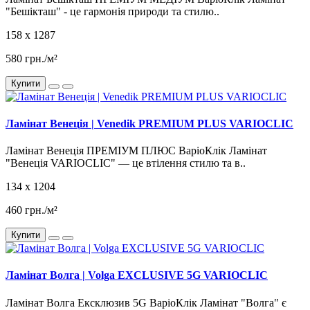
"Бешікташ" - це гармонія природи та стилю..
158 x 1287
580 грн./м²
Купити
Ламінат Венеція | Venedik PREMIUM PLUS VARIOCLIC
Ламінат Венеція ПРЕМІУМ ПЛЮС ВаріоКлік Ламінат
"Венеція VARIOCLIC" — це втілення стилю та в..
134 x 1204
460 грн./м²
Купити
Ламінат Волга | Volga EXCLUSIVE 5G VARIOCLIC
Ламінат Волга Ексклюзив 5G ВаріоКлік Ламінат "Волга" є