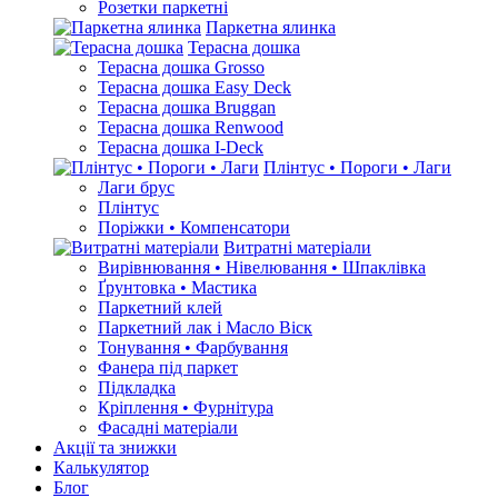
Розетки паркетні
Паркетна ялинка
Терасна дошка
Терасна дошка Grosso
Терасна дошка Easy Deck
Терасна дошка Bruggan
Терасна дошка Renwood
Терасна дошка I-Deck
Плінтус • Пороги • Лаги
Лаги брус
Плінтус
Поріжки • Компенсатори
Витратні матеріали
Вирівнювання • Нівелювання • Шпаклівка
Ґрунтовкa • Мастика
Паркетний клей
Паркетний лак і Масло Віск
Тонування • Фарбування
Фанера під паркет
Підкладка
Кріплення • Фурнітура
Фасадні матеріали
Акції та знижки
Калькулятор
Блог