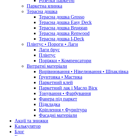
Розетки паркетні
Паркетна ялинка
Терасна дошка
Терасна дошка Grosso
Терасна дошка Easy Deck
Терасна дошка Bruggan
Терасна дошка Renwood
Терасна дошка I-Deck
Плінтус • Пороги • Лаги
Лаги брус
Плінтус
Поріжки • Компенсатори
Витратні матеріали
Вирівнювання • Нівелювання • Шпаклівка
Ґрунтовкa • Мастика
Паркетний клей
Паркетний лак і Масло Віск
Тонування • Фарбування
Фанера під паркет
Підкладка
Кріплення • Фурнітура
Фасадні матеріали
Акції та знижки
Калькулятор
Блог