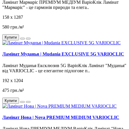
Ламінат Мармаріс ПРЕМІУМ МЕДІУМ ВаріоКлік Ламінат
"Мармаріс" - це гармонія природи та елега..
158 x 1287
580 грн./м²
Купити
Ламінат Муданья | Mudania EXCLUSIVE 5G VARIOCLIC
Ламінат Муданья Ексклюзив 5G ВаріоКлік Ламінат "Муданья"
від VARIOCLIC - це елегантне підлогове п..
192 x 1204
475 грн./м²
Купити
Ламінат Нова | Nova PREMIUM MEDIUM VARIOCLIC
Ламінат Нова ПРЕМІУМ МЕДІУМ ВаріоКлік Ламінат "Нова