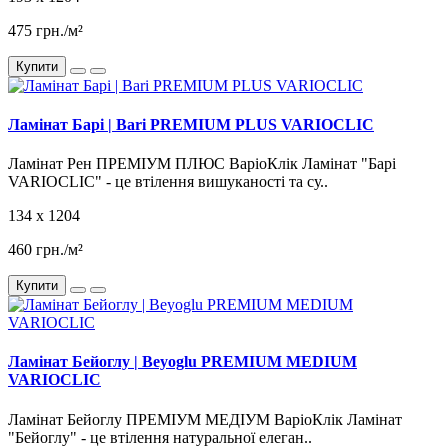
475 грн./м²
Купити
Ламінат Барі | Bari PREMIUM PLUS VARIOCLIC
Ламінат Рен ПРЕМІУМ ПЛЮС ВаріоКлік Ламінат "Барі
VARIOCLIC" - це втілення вишуканості та су..
134 x 1204
460 грн./м²
Купити
Ламінат Бейоглу | Beyoglu PREMIUM MEDIUM
VARIOCLIC
Ламінат Бейоглу ПРЕМІУМ МЕДІУМ ВаріоКлік Ламінат
"Бейоглу" - це втілення натуральної елеган..