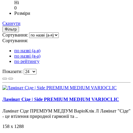
Ні
0
Розміри
Скинути
Фільтр
Сортування:
Сортування:
по назві (а-я)
по назві (я-а)
по рейтингу
Показати:
Ламінат Cіде | Side PREMIUM MEDIUM VARIOCLIC
Ламінат Cіде ПРЕМІУМ МЕДІУМ ВаріоКлік Л Ламінат "Cіде"
- це втілення природної гармонії та ..
158 x 1288