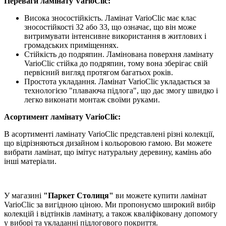
Переваги ламінату VarioClic:
Висока зносостійкість. Ламінат VarioClic має клас
зносостійкості 32 або 33, що означає, що він може
витримувати інтенсивне використання в житлових і
громадських приміщеннях.
Стійкість до подряпин. Ламінована поверхня ламінату
VarioClic стійка до подряпин, тому вона зберігає свій
первісний вигляд протягом багатьох років.
Простота укладання. Ламінат VarioClic укладається за
технологією "плаваюча підлога", що дає змогу швидко і
легко виконати монтаж своїми руками.
Асортимент ламінату VarioClic:
В асортименті ламінату VarioClic представлені різні колекції,
що відрізняються дизайном і кольоровою гамою. Ви можете
вибрати ламінат, що імітує натуральну деревину, камінь або
інші матеріали.
У магазині
"Паркет Столиця"
ви можете купити ламінат
VarioClic за вигідною ціною. Ми пропонуємо широкий вибір
колекцій і відтінків ламінату, а також кваліфіковану допомогу
у виборі та укладанні підлогового покриття.