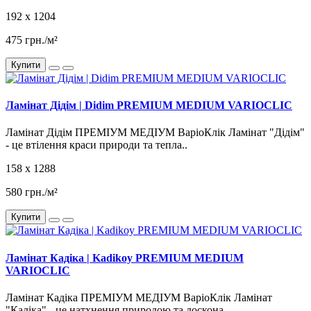
192 x 1204
475 грн./м²
Купити
Ламінат Дідім | Didim PREMIUM MEDIUM VARIOCLIC
Ламінат Дідім ПРЕМІУМ МЕДІУМ ВаріоКлік Ламінат "Дідім"
- це втілення краси природи та тепла..
158 x 1288
580 грн./м²
Купити
Ламінат Кадіка | Kadikoy PREMIUM MEDIUM
VARIOCLIC
Ламінат Кадіка ПРЕМІУМ МЕДІУМ ВаріоКлік Ламінат
"Кадіка" - це натхнення природою та доскона..