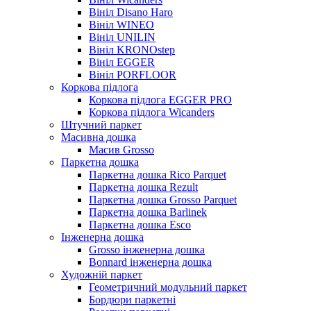
Вініл Disano Haro
Вініл WINEO
Вініл UNILIN
Вініл KRONOstep
Вініл EGGER
Вініл PORFLOOR
Коркова підлога
Коркова підлога EGGER PRO
Коркова підлога Wicanders
Штучний паркет
Масивна дошка
Масив Grosso
Паркетна дошка
Паркетна дошка Rico Parquet
Паркетна дошка Rezult
Паркетна дошка Grosso Parquet
Паркетна дошка Barlinek
Паркетна дошка Esco
Інженерна дошка
Grosso інженерна дошка
Bonnard інженерна дошка
Художній паркет
Геометричний модульний паркет
Бордюри паркетні