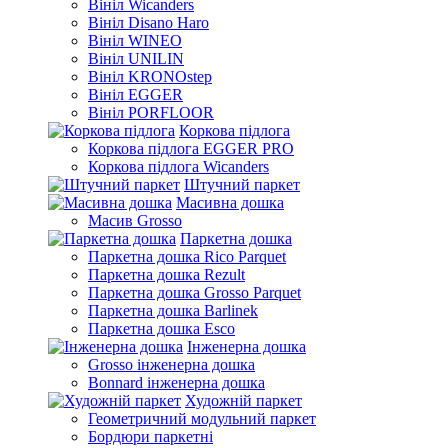
Вініл Wicanders
Вініл Disano Haro
Вініл WINEO
Вініл UNILIN
Вініл KRONOstep
Вініл EGGER
Вініл PORFLOOR
Коркова підлога
Коркова підлога EGGER PRO
Коркова підлога Wicanders
Штучний паркет
Масивна дошка
Масив Grosso
Паркетна дошка
Паркетна дошка Rico Parquet
Паркетна дошка Rezult
Паркетна дошка Grosso Parquet
Паркетна дошка Barlinek
Паркетна дошка Esco
Інженерна дошка
Grosso інженерна дошка
Bonnard інженерна дошка
Художній паркет
Геометричний модульний паркет
Бордюри паркетні