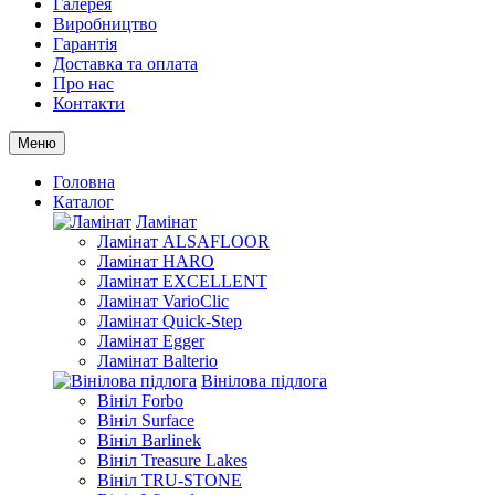
Галерея
Виробництво
Гарантія
Доставка та оплата
Про нас
Контакти
Меню
Головна
Каталог
Ламінат
Ламінат ALSAFLOOR
Ламінат HARO
Ламінат EXCELLENT
Ламінат VarioClic
Ламінат Quick-Step
Ламінат Egger
Ламінат Balterio
Вінілова підлога
Вініл Forbo
Вініл Surface
Вініл Barlinek
Вініл Treasure Lakes
Вініл TRU-STONE