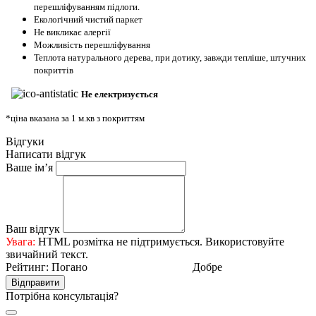
перешліфуванням підлоги.
Екологічний чистий паркет
Не викликає алергії
Можливість перешліфування
Теплота натурального дерева, при дотику, завжди тепліше, штучних
покриттів
Не електризується
*ціна вказана за 1 м.кв з покриттям
Відгуки
Написати відгук
Ваше ім’я
Ваш відгук
Увага:
HTML розмітка не підтримується. Використовуйте
звичайний текст.
Рейтинг:
Погано
Добре
Відправити
Потрібна консультація?