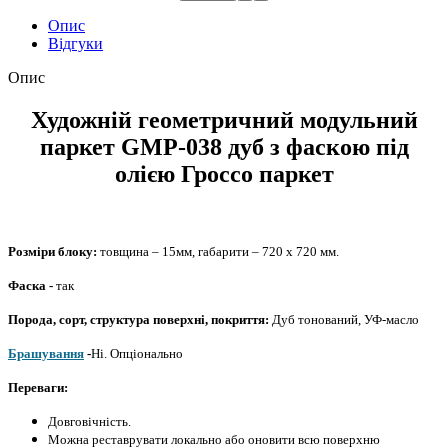
Опис
Відгуки
Опис
Художній
геометричний модульний
паркет GMP-038 дуб
з фаскою
під
олією
Гроссо паркет
Розміри блоку:
товщина
–
15мм, габарити – 720 х 720 мм.
Фаска -
так
Порода, сорт, структура поверхні, покриття:
Дуб тонований, УФ-масло
Брашування
-
Ні.
Опціонально
Переваги:
Довговічність.
Можна реставрувати локально або оновити всю поверхню