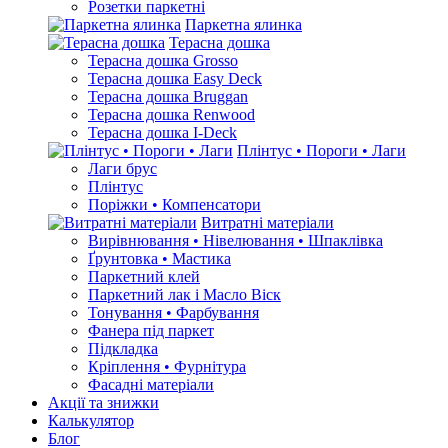
Розетки паркетні
Паркетна ялинка
Терасна дошка
Терасна дошка Grosso
Терасна дошка Easy Deck
Терасна дошка Bruggan
Терасна дошка Renwood
Терасна дошка I-Deck
Плінтус • Пороги • Лаги
Лаги брус
Плінтус
Поріжки • Компенсатори
Витратні матеріали
Вирівнювання • Нівелювання • Шпаклівка
Ґрунтовкa • Мастика
Паркетний клей
Паркетний лак і Масло Віск
Тонування • Фарбування
Фанера під паркет
Підкладка
Кріплення • Фурнітура
Фасадні матеріали
Акції та знижки
Калькулятор
Блог