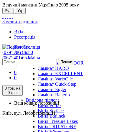
Ведучий магазин України з 2005 року
Рус
Укр
Замовити дзвінок
Вхід
Реєстрація
Головна
(073) 780-51-50
Каталог
(067) 401-65-71
Ламінат
Пошук
Київ, вул. Лабораторна, 11
Ламінат ALSAFLOOR
Ламінат HARO
0
Ламінат EXCELLENT
0
Ламінат VarioClic
Ламінат Quick-Step
0 тов.
на
Ламінат Egger
0 грн.
Ламінат Balterio
Вінілова підлога
Ваш кошик порожній!
Вініл Forbo
Вініл Surface
Київ, вул. Лабораторна, 11
Вініл Barlinek
Вініл Treasure Lakes
Вініл TRU-STONE
Вініл Wicanders