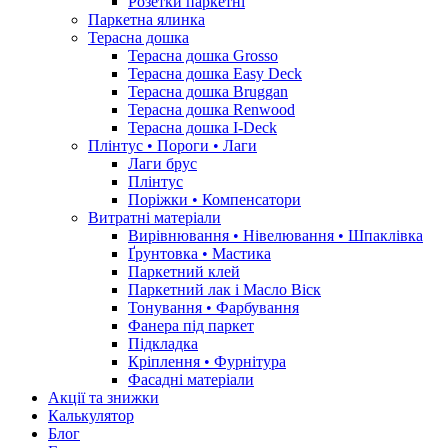
Розетки паркетні
Паркетна ялинка
Терасна дошка
Терасна дошка Grosso
Терасна дошка Easy Deck
Терасна дошка Bruggan
Терасна дошка Renwood
Терасна дошка I-Deck
Плінтус • Пороги • Лаги
Лаги брус
Плінтус
Поріжки • Компенсатори
Витратні матеріали
Вирівнювання • Нівелювання • Шпаклівка
Ґрунтовкa • Мастика
Паркетний клей
Паркетний лак і Масло Віск
Тонування • Фарбування
Фанера під паркет
Підкладка
Кріплення • Фурнітура
Фасадні матеріали
Акції та знижки
Калькулятор
Блог