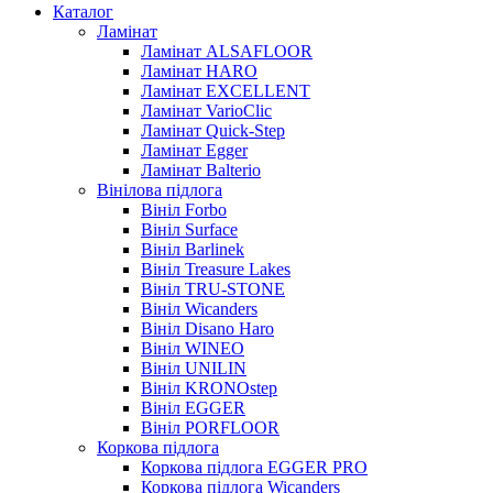
Каталог
Ламінат
Ламінат ALSAFLOOR
Ламінат HARO
Ламінат EXCELLENT
Ламінат VarioClic
Ламінат Quick-Step
Ламінат Egger
Ламінат Balterio
Вінілова підлога
Вініл Forbo
Вініл Surface
Вініл Barlinek
Вініл Treasure Lakes
Вініл TRU-STONE
Вініл Wicanders
Вініл Disano Haro
Вініл WINEO
Вініл UNILIN
Вініл KRONOstep
Вініл EGGER
Вініл PORFLOOR
Коркова підлога
Коркова підлога EGGER PRO
Коркова підлога Wicanders