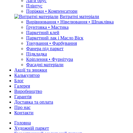
Лаги брус
Плінтус
Поріжки • Компенсатори
Витратні матеріали
Вирівнювання • Нівелювання • Шпаклівка
Ґрунтовкa • Мастика
Паркетний клей
Паркетний лак і Масло Віск
Тонування • Фарбування
Фанера під паркет
Підкладка
Кріплення • Фурнітура
Фасадні матеріали
Акції та знижки
Калькулятор
Блог
Галерея
Виробництво
Гарантія
Доставка та оплата
Про нас
Контакти
Головна
Художній паркет