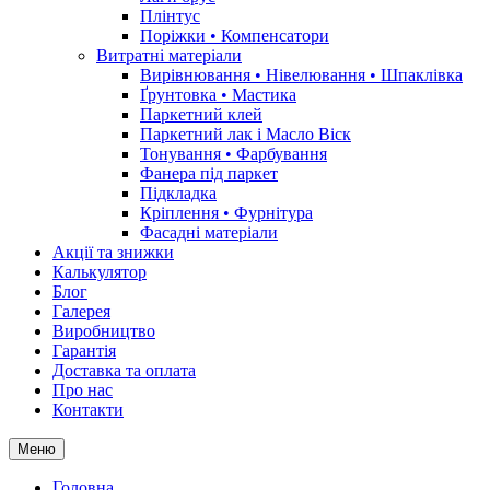
Плінтус
Поріжки • Компенсатори
Витратні матеріали
Вирівнювання • Нівелювання • Шпаклівка
Ґрунтовкa • Мастика
Паркетний клей
Паркетний лак і Масло Віск
Тонування • Фарбування
Фанера під паркет
Підкладка
Кріплення • Фурнітура
Фасадні матеріали
Акції та знижки
Калькулятор
Блог
Галерея
Виробництво
Гарантія
Доставка та оплата
Про нас
Контакти
Меню
Головна