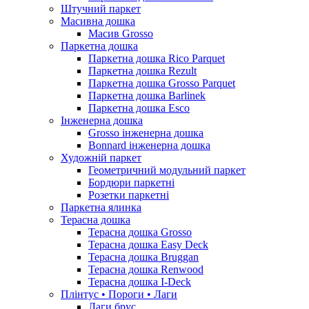
Штучний паркет
Масивна дошка
Масив Grosso
Паркетна дошка
Паркетна дошка Rico Parquet
Паркетна дошка Rezult
Паркетна дошка Grosso Parquet
Паркетна дошка Barlinek
Паркетна дошка Esco
Інженерна дошка
Grosso інженерна дошка
Bonnard інженерна дошка
Художній паркет
Геометричний модульний паркет
Бордюри паркетні
Розетки паркетні
Паркетна ялинка
Терасна дошка
Терасна дошка Grosso
Терасна дошка Easy Deck
Терасна дошка Bruggan
Терасна дошка Renwood
Терасна дошка I-Deck
Плінтус • Пороги • Лаги
Лаги брус