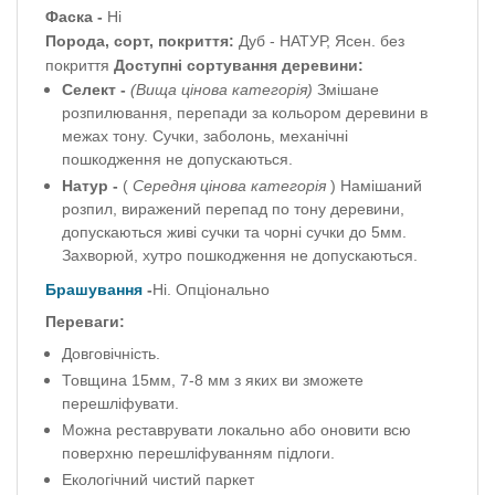
Фаска -
Ні
Порода, сорт, покриття:
Дуб - НАТУР, Ясен.
без
покриття
Доступні сортування деревини:
Селект -
(Вища цінова категорія)
Змішане
розпилювання, перепади за кольором деревини в
межах тону.
Сучки, заболонь, механічні
пошкодження не допускаються.
Натур -
(
Середня цінова категорія
) Намішаний
розпил, виражений перепад по тону деревини,
допускаються живі сучки та чорні сучки до 5мм.
Захворюй, хутро пошкодження не допускаються.
Брашування
-
Ні.
Опціонально
Переваги:
Довговічність.
Товщина 15мм, 7-8 мм з яких ви зможете
перешліфувати.
Можна реставрувати локально або оновити всю
поверхню перешліфуванням підлоги.
Екологічний чистий паркет