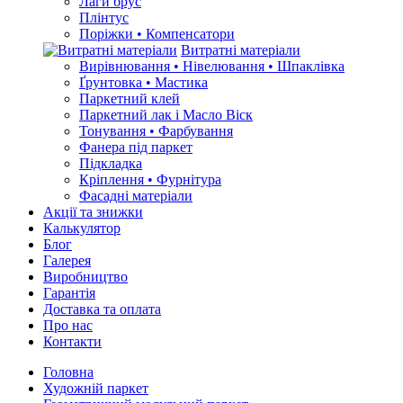
Лаги брус
Плінтус
Поріжки • Компенсатори
Витратні матеріали
Вирівнювання • Нівелювання • Шпаклівка
Ґрунтовкa • Мастика
Паркетний клей
Паркетний лак і Масло Віск
Тонування • Фарбування
Фанера під паркет
Підкладка
Кріплення • Фурнітура
Фасадні матеріали
Акції та знижки
Калькулятор
Блог
Галерея
Виробництво
Гарантія
Доставка та оплата
Про нас
Контакти
Головна
Художній паркет