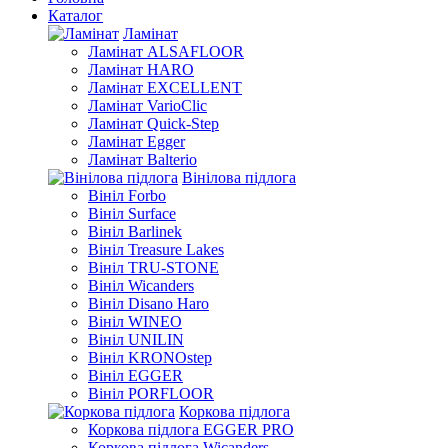
Каталог
Ламінат
Ламінат ALSAFLOOR
Ламінат HARO
Ламінат EXCELLENT
Ламінат VarioClic
Ламінат Quick-Step
Ламінат Egger
Ламінат Balterio
Вінілова підлога
Вініл Forbo
Вініл Surface
Вініл Barlinek
Вініл Treasure Lakes
Вініл TRU-STONE
Вініл Wicanders
Вініл Disano Haro
Вініл WINEO
Вініл UNILIN
Вініл KRONOstep
Вініл EGGER
Вініл PORFLOOR
Коркова підлога
Коркова підлога EGGER PRO
Коркова підлога Wicanders