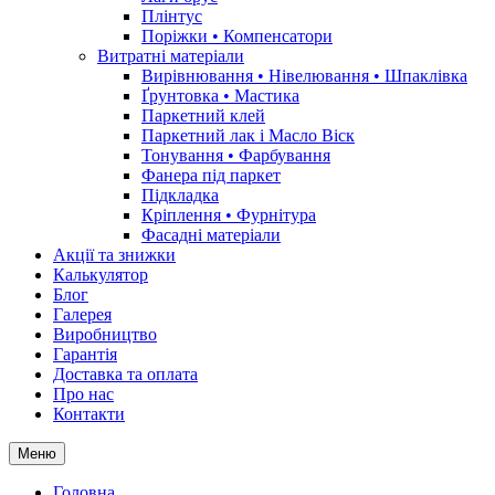
Плінтус
Поріжки • Компенсатори
Витратні матеріали
Вирівнювання • Нівелювання • Шпаклівка
Ґрунтовкa • Мастика
Паркетний клей
Паркетний лак і Масло Віск
Тонування • Фарбування
Фанера під паркет
Підкладка
Кріплення • Фурнітура
Фасадні матеріали
Акції та знижки
Калькулятор
Блог
Галерея
Виробництво
Гарантія
Доставка та оплата
Про нас
Контакти
Меню
Головна