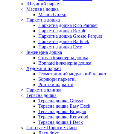
Штучний паркет
Масивна дошка
Масив Grosso
Паркетна дошка
Паркетна дошка Rico Parquet
Паркетна дошка Rezult
Паркетна дошка Grosso Parquet
Паркетна дошка Barlinek
Паркетна дошка Esco
Інженерна дошка
Grosso інженерна дошка
Bonnard інженерна дошка
Художній паркет
Геометричний модульний паркет
Бордюри паркетні
Розетки паркетні
Паркетна ялинка
Терасна дошка
Терасна дошка Grosso
Терасна дошка Easy Deck
Терасна дошка Bruggan
Терасна дошка Renwood
Терасна дошка I-Deck
Плінтус • Пороги • Лаги
Лаги брус