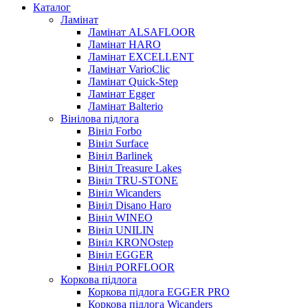
Каталог
Ламінат
Ламінат ALSAFLOOR
Ламінат HARO
Ламінат EXCELLENT
Ламінат VarioClic
Ламінат Quick-Step
Ламінат Egger
Ламінат Balterio
Вінілова підлога
Вініл Forbo
Вініл Surface
Вініл Barlinek
Вініл Treasure Lakes
Вініл TRU-STONE
Вініл Wicanders
Вініл Disano Haro
Вініл WINEO
Вініл UNILIN
Вініл KRONOstep
Вініл EGGER
Вініл PORFLOOR
Коркова підлога
Коркова підлога EGGER PRO
Коркова підлога Wicanders