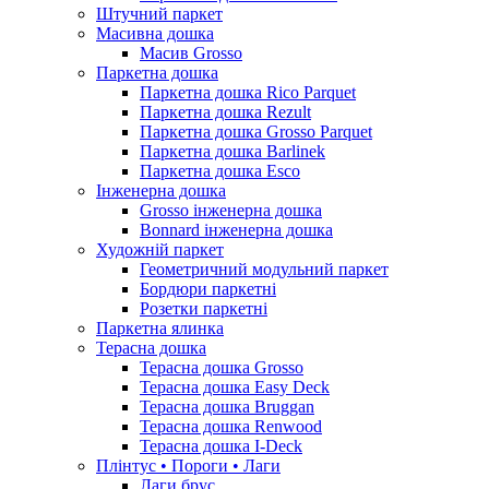
Штучний паркет
Масивна дошка
Масив Grosso
Паркетна дошка
Паркетна дошка Rico Parquet
Паркетна дошка Rezult
Паркетна дошка Grosso Parquet
Паркетна дошка Barlinek
Паркетна дошка Esco
Інженерна дошка
Grosso інженерна дошка
Bonnard інженерна дошка
Художній паркет
Геометричний модульний паркет
Бордюри паркетні
Розетки паркетні
Паркетна ялинка
Терасна дошка
Терасна дошка Grosso
Терасна дошка Easy Deck
Терасна дошка Bruggan
Терасна дошка Renwood
Терасна дошка I-Deck
Плінтус • Пороги • Лаги
Лаги брус