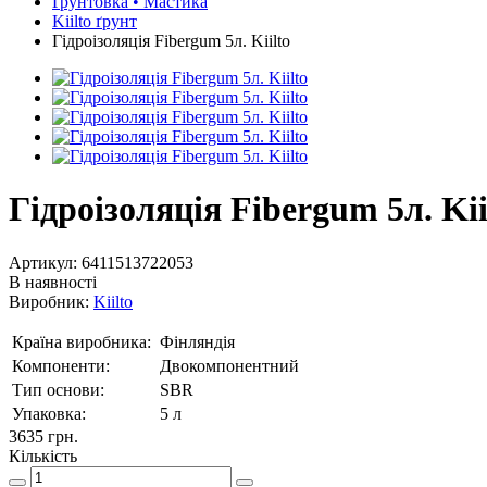
Ґрунтовкa • Мастика
Kiilto ґрунт
Гідроізоляція Fibergum 5л. Kiilto
Гідроізоляція Fibergum 5л. Kii
Артикул:
6411513722053
В наявності
Виробник:
Kiilto
Країна виробника:
Фінляндія
Компоненти:
Двокомпонентний
Тип основи:
SBR
Упаковка:
5 л
3635 грн.
Кількість