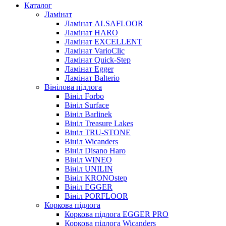
Каталог
Ламінат
Ламінат ALSAFLOOR
Ламінат HARO
Ламінат EXCELLENT
Ламінат VarioClic
Ламінат Quick-Step
Ламінат Egger
Ламінат Balterio
Вінілова підлога
Вініл Forbo
Вініл Surface
Вініл Barlinek
Вініл Treasure Lakes
Вініл TRU-STONE
Вініл Wicanders
Вініл Disano Haro
Вініл WINEO
Вініл UNILIN
Вініл KRONOstep
Вініл EGGER
Вініл PORFLOOR
Коркова підлога
Коркова підлога EGGER PRO
Коркова підлога Wicanders