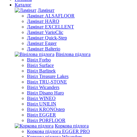
Каталог
Ламінат
Ламінат ALSAFLOOR
Ламінат HARO
Ламінат EXCELLENT
Ламінат VarioClic
Ламінат Quick-Step
Ламінат Egger
Ламінат Balterio
Вінілова підлога
Вініл Forbo
Вініл Surface
Вініл Barlinek
Вініл Treasure Lakes
Вініл TRU-STONE
Вініл Wicanders
Вініл Disano Haro
Вініл WINEO
Вініл UNILIN
Вініл KRONOstep
Вініл EGGER
Вініл PORFLOOR
Коркова підлога
Коркова підлога EGGER PRO
Коркова підлога Wicanders