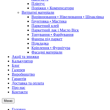
Плінтус
Поріжки • Компенсатори
Витратні матеріали
Вирівнювання • Нівелювання • Шпаклівка
Ґрунтовкa • Мастика
Паркетний клей
Паркетний лак і Масло Віск
Тонування • Фарбування
Фанера під паркет
Підкладка
Кріплення • Фурнітура
Фасадні матеріали
Акції та знижки
Калькулятор
Блог
Галерея
Виробництво
Гарантія
Доставка та оплата
Про нас
Контакти
Меню
Головна