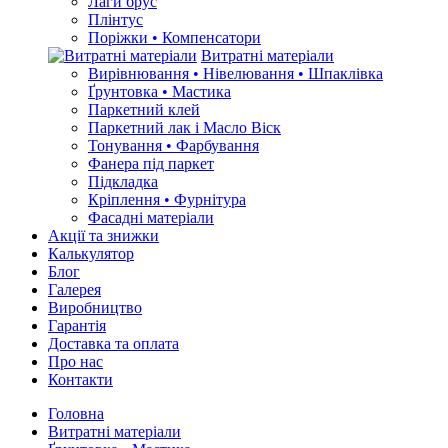
Лаги брус
Плінтус
Поріжки • Компенсатори
Витратні матеріали
Вирівнювання • Нівелювання • Шпаклівка
Ґрунтовкa • Мастика
Паркетний клей
Паркетний лак і Масло Віск
Тонування • Фарбування
Фанера під паркет
Підкладка
Кріплення • Фурнітура
Фасадні матеріали
Акції та знижки
Калькулятор
Блог
Галерея
Виробництво
Гарантія
Доставка та оплата
Про нас
Контакти
Головна
Витратні матеріали