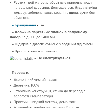
Рустик
- цей матеріал зберіг всю природну красу
натуральної деревини. Допускаються: будь-які зміни
кольору, заболонь, шпакльовані тріщини, сучки без
обмежень.
–
Брашування
-
Так
Довжина паркетних планок в палубному
–
наборі:
від 600 до 2400 мм
Підігрів підлоги:
сумісно з водяним підігрівом
–
– Профіль
замок
-
шип-паз
Не електризується
–
Переваги
:
Екологічний чистий паркет
Деревина 100%
Стабільна конструкція, стійка до перепадів
вологості і температури
Простий, швидкий монтаж, демонтаж
Можливість заміни пошкодженої дошки