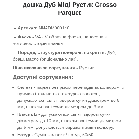
дошка
Дуб Міді Рустик Grosso
Parquet
– Артикул:
NNADM000140
V4 - V образна фаска, нанесена з
– Фаска -
чотирьох сторін планки
Порода, структура поверхні, покриття:
–
Дуб,
браш
,
масло (опціонально лак).
Ціна вказана за сортування -
Рустик
Доступні сортування:
Селект
- паркет без різких перепадів за кольором, з
прямою і хвилястою текстурою волокон,
допускаються світлі, здорові сучки діаметром до 5
мм, шпакльовані сучки діаметром до 3 мм.
Класик Б
- допускаються світлі, здорові сучки
діаметром до 10 мм, шпакльовані сучки діаметром
до 5 мм, допускаються виражені зміни кольору.
Натур
- Суміш - класик / натур, 50/50