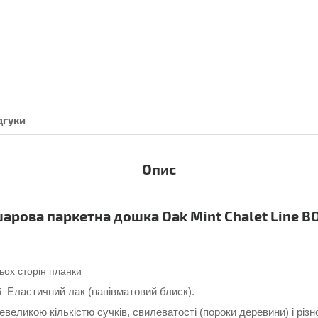
дгуки
Опис
шарова паркетна дошка
Oak Mint
Chalet Line 
ьох сторін планки
Еластичний лак (напівматовий блиск).
б.
евеликою кількістю сучків, свилеватості (пороки деревини) і різн