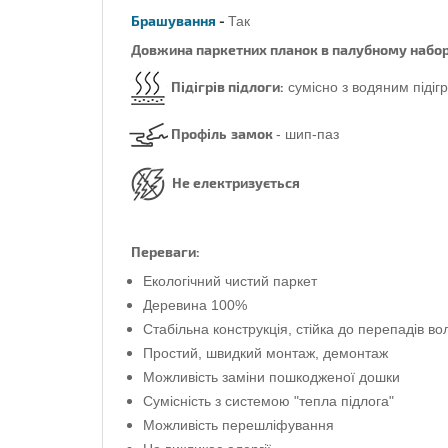
Брашування
-
Так
Довжина паркетних планок в палубному набор
Підігрів підлоги:
сумісно з водяним підіг
Профіль
замок
- шип-паз
Не електризується
Переваги:
Екологічний чистий паркет
Деревина 100%
Стабільна конструкція, стійка до перепадів во
Простий, швидкий монтаж, демонтаж
Можливість заміни пошкодженої дошки
Сумісність з системою "тепла підлога"
Можливість перешліфування