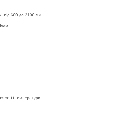
і:
від 600 до 2100 мм
рівом
логості і температури