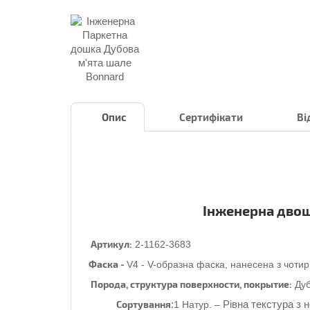
Опис
Сертифікати
Ві
Інженерна дво
Артикул:
2-1162-3683
Фаска
-
V4 - V-образна фаска, нанесена з чотир
Порода, структура поверхности, покрытие:
Ду
Сортування
:
Рівна текстура з н
1 Натур. –