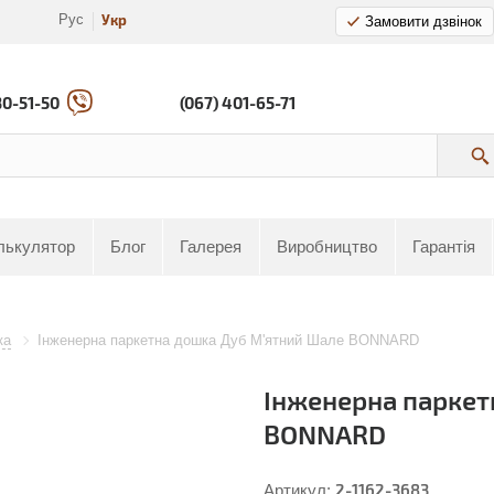
Рус
Укр
Замовити дзвінок
80-51-50
(067) 401-65-71
лькулятор
Блог
Галерея
Виробництво
Гарантія
ка
Інженерна паркетна дошка Дуб М'ятний Шале BONNARD
Інженерна паркет
BONNARD
2-1162-3683
Артикул: