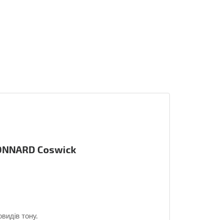
BONNARD
Coswick
овидів тону.