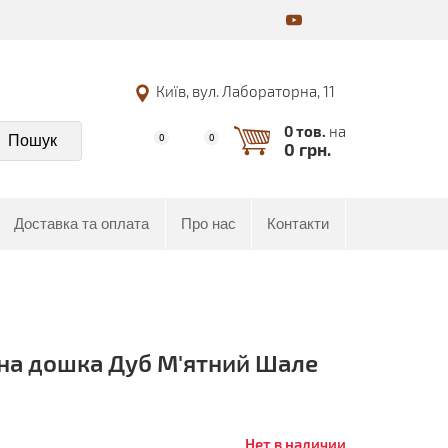
Київ, вул. Лабораторна, 11
0 тов.
на
Пошук
0
0
0 грн.
Доставка та оплата
Про нас
Контакти
на дошка Дуб М'ятний Шале
Нет в наличии