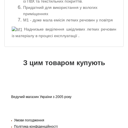
із ПВХ
та
текстильних покриттів.
Придатний
для
використання
у вологих
приміщеннях
М1
-
дуже мала
емісія
летких
речовин
у повітря
Наднизьке виділення шкідливих летких речовин
.
із матеріалу в процесі експлуатації
З цим товаром купують
Ведучий магазин України з 2005 року
Умови погодження
Політика конфіденційності