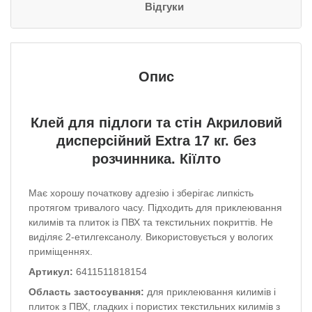
Відгуки
Опис
Клей
для
підлоги
та
стін
Акриловий
дисперсійний Extra 17 кг.
без
розчинника.
Кіїлто
Має хорошу початкову адгезію і зберігає липкість
протягом тривалого часу.
Підходить для приклеювання
килимів та плиток із ПВХ та текстильних покриттів.
Не
виділяє 2-етилгексанолу.
Використовується у вологих
приміщеннях.
Артикул:
6411511818154
Область застосування:
для приклеювання килимів і
плиток з ПВХ, гладких і пористих текстильних килимів з