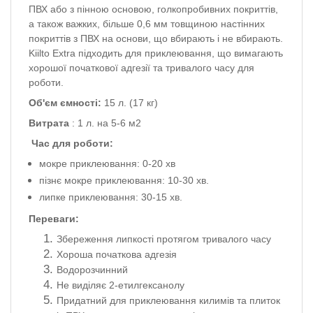
ПВХ або з пінною основою, голкопробивних покриттів,
а також важких, більше 0,6 мм товщиною настінних
покриттів з ПВХ на основи, що вбирають і не вбирають.
Kiilto Extra підходить для приклеювання, що вимагають
хорошої початкової адгезії та тривалого часу для
роботи.
Об'єм
ємності:
15 л.
(17 кг)
Витрата
: 1 л.
на
5-6 м2
Час для роботи:
мокре приклеювання: 0-20 хв
пізнє мокре приклеювання: 10-30 хв.
липке приклеювання: 30-15 хв.
Переваги:
Збереження липкості протягом тривалого часу
Хороша початкова адгезія
Водорозчинний
Не виділяє 2-етилгексанолу
Придатний
для приклеювання
килимів
та
плиток