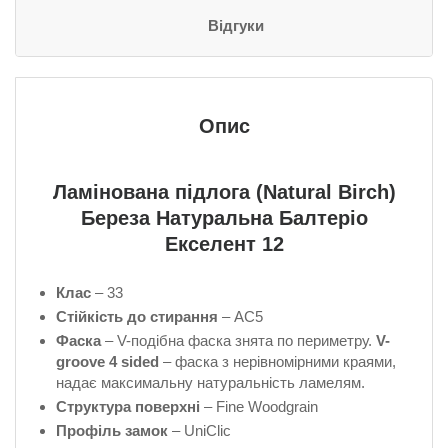
Відгуки
Опис
Ламінована підлога (Natural Birch)
Береза Натуральна Балтеріо
Екселент 12
Клас
– 33
Стійкість до стирання
– AC5
Фаска
– V-подібна фаска знята по периметру.
V-
groove 4 sided
– фаска з нерівномірними краями,
надає максимальну натуральність ламелям.
Структура поверхні
– Fine Woodgrain
Профіль замок
– UniClic