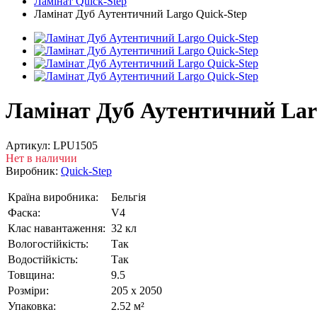
Ламінат Quick-Step
Ламінат Дуб Аутентичний Largo Quick-Step
Ламінат Дуб Аутентичний Lar
Артикул:
LPU1505
Нет в наличии
Виробник:
Quick-Step
Країна виробника:
Бельгія
Фаска:
V4
Клас навантаження:
32 кл
Вологостійкість:
Так
Водостійкість:
Так
Товщина:
9.5
Розміри:
205 x 2050
Упаковка:
2.52 м²