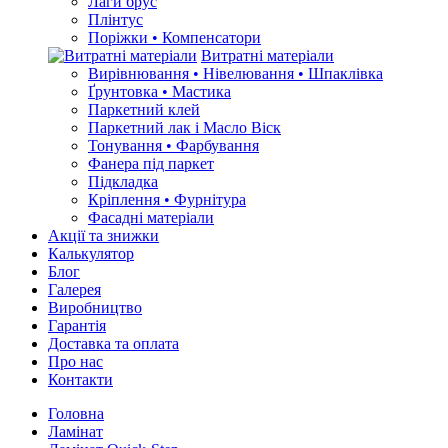
Лаги брус
Плінтус
Поріжки • Компенсатори
Витратні матеріали
Вирівнювання • Нівелювання • Шпаклівка
Ґрунтовкa • Мастика
Паркетний клей
Паркетний лак і Масло Віск
Тонування • Фарбування
Фанера під паркет
Підкладка
Кріплення • Фурнітура
Фасадні матеріали
Акції та знижки
Калькулятор
Блог
Галерея
Виробництво
Гарантія
Доставка та оплата
Про нас
Контакти
Головна
Ламінат