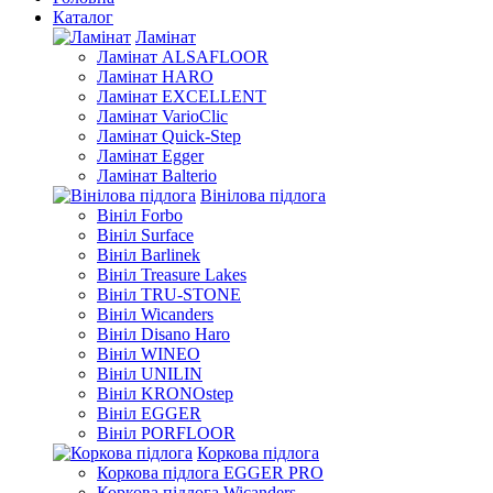
Каталог
Ламінат
Ламінат ALSAFLOOR
Ламінат HARO
Ламінат EXCELLENT
Ламінат VarioClic
Ламінат Quick-Step
Ламінат Egger
Ламінат Balterio
Вінілова підлога
Вініл Forbo
Вініл Surface
Вініл Barlinek
Вініл Treasure Lakes
Вініл TRU-STONE
Вініл Wicanders
Вініл Disano Haro
Вініл WINEO
Вініл UNILIN
Вініл KRONOstep
Вініл EGGER
Вініл PORFLOOR
Коркова підлога
Коркова підлога EGGER PRO
Коркова підлога Wicanders