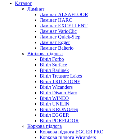
Каталог
Ламінат
Ламінат ALSAFLOOR
Ламінат HARO
Ламінат EXCELLENT
Ламінат VarioClic
Ламінат Quick-Step
Ламінат Egger
Ламінат Balterio
Вінілова підлога
Вініл Forbo
Вініл Surface
Вініл Barlinek
Вініл Treasure Lakes
Вініл TRU-STONE
Вініл Wicanders
Вініл Disano Haro
Вініл WINEO
Вініл UNILIN
Вініл KRONOstep
Вініл EGGER
Вініл PORFLOOR
Коркова підлога
Коркова підлога EGGER PRO
Коркова підлога Wicanders