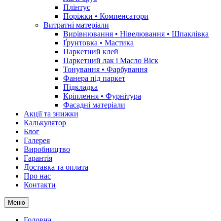
Плінтус
Поріжки • Компенсатори
Витратні матеріали
Вирівнювання • Нівелювання • Шпаклівка
Ґрунтовкa • Мастика
Паркетний клей
Паркетний лак і Масло Віск
Тонування • Фарбування
Фанера під паркет
Підкладка
Кріплення • Фурнітура
Фасадні матеріали
Акції та знижки
Калькулятор
Блог
Галерея
Виробництво
Гарантія
Доставка та оплата
Про нас
Контакти
Меню
Головна