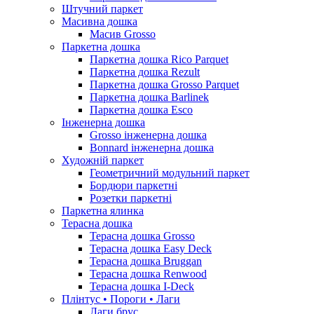
Штучний паркет
Масивна дошка
Масив Grosso
Паркетна дошка
Паркетна дошка Rico Parquet
Паркетна дошка Rezult
Паркетна дошка Grosso Parquet
Паркетна дошка Barlinek
Паркетна дошка Esco
Інженерна дошка
Grosso інженерна дошка
Bonnard інженерна дошка
Художній паркет
Геометричний модульний паркет
Бордюри паркетні
Розетки паркетні
Паркетна ялинка
Терасна дошка
Терасна дошка Grosso
Терасна дошка Easy Deck
Терасна дошка Bruggan
Терасна дошка Renwood
Терасна дошка I-Deck
Плінтус • Пороги • Лаги
Лаги брус