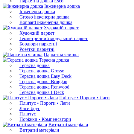
Паркетна дошка Esco
Інженерна дошка
Інженерна дошка
Grosso інженерна дошка
Bonnard інженерна дошка
Художній паркет
Художній паркет
Геометричний модульний паркет
Бордюри паркетні
Розетки паркетні
Паркетна ялинка
Терасна дошка
Терасна дошка
Терасна дошка Grosso
Терасна дошка Easy Deck
Терасна дошка Bruggan
Терасна дошка Renwood
Терасна дошка I-Deck
Плінтус • Пороги • Лаги
Плінтус • Пороги • Лаги
Лаги брус
Плінтус
Поріжки • Компенсатори
Витратні матеріали
Витратні матеріали