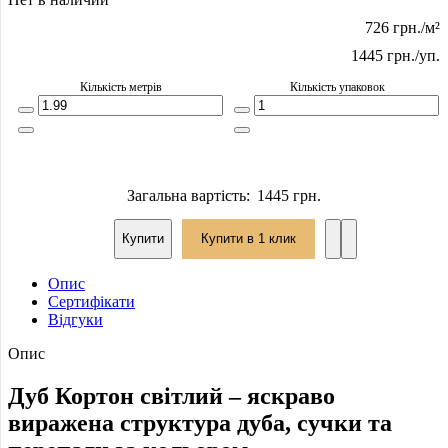
726 грн./м²
1445 грн.
/уп.
Кількість метрів
Кількість упаковок
Загальна вартість:
1445 грн.
Купити
Купити в 1 клик
Опис
Сертифікати
Відгуки
Опис
Дуб Кортон світлий – яскраво
виражена структура дуба, сучки та