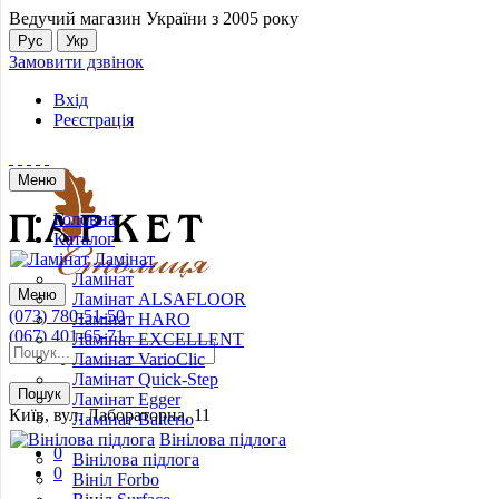
Ведучий магазин України з 2005 року
Рус
Укр
Замовити дзвінок
Вхід
Реєстрація
Меню
Головна
Каталог
Ламінат
Ламінат
Меню
Ламінат ALSAFLOOR
(073) 780-51-50
Ламінат HARO
(067) 401-65-71
Ламінат EXCELLENT
Київ, вул. Лабораторна, 11
Ламінат VarioClic
Ламінат Quick-Step
Пошук
Ламінат Egger
Київ, вул. Лабораторна, 11
Ламінат Balterio
Вінілова підлога
0
Вінілова підлога
0
Вініл Forbo