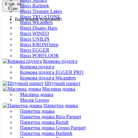
Вініл Surface
0 тов.
на
Вініл Barlinek
0 грн.
Вініл Treasure Lakes
Вініл TRU-STONE
Ваш кошик порожній!
Вініл Wicanders
Вініл Disano Haro
Вініл WINEO
Вініл UNILIN
Вініл KRONOstep
Вініл EGGER
Вініл PORFLOOR
Коркова підлога
Коркова підлога
Коркова підлога EGGER PRO
Коркова підлога Wicanders
Штучний паркет
Масивна дошка
Масивна дошка
Масив Grosso
Паркетна дошка
Паркетна дошка
Паркетна дошка Rico Parquet
Паркетна дошка Rezult
Паркетна дошка Grosso Parquet
Паркетна дошка Barlinek