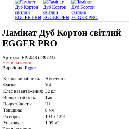
Ламінат Дуб Кортон світлий
EGGER PRO
Артикул:
EPL048 (239723)
Нет в наличии
Виробник:
Egger
Країна виробника:
Німеччина
Фаска:
V4
Клас навантаження:
32 кл
Вологостійкість:
Так
Водостійкість:
Ні
Товщина:
8 мм
Розміри:
193 x 1291
Упаковка:
1.99 м²
Нет в наличии