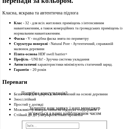
перепади за кольором.
Класна, яскрава та автентична підлога
Клас -
32 - для всіх житлових приміщень з інтенсивним
навантаженням, а також комерційних та громадських приміщень із
нормальним навантаженням.
Фаска -
V
-
подібна фаска знята по периметру
Структура поверхні
- Natural Pore - Аутентичний, справжній
малюнок деревини
Плита-основа
HDF swell barrier+
Профіль
- UNI fit!
- Зручна система укладання
Антистатичні
характеристики мінімізують статичний заряд.
Гарантія
– 20 років
Переваги
Потрібна консультація?
Безпечний для здоров'я, виготовлений на основі деревини
Зносостійкий
Простий у догляді
Залиште нам заявку і наш менеджер
Можливість використання на підлогах з підігрівом
зв'яжеться з вами найближчим часом
Стійкий до дії ультрафіолетових променів