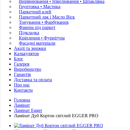
Вирівнювання • Нівелювання • Шпаклівка
Ґрунтовкa • Мастика
Паркетний клей
Паркетний лак і Масло Віск
Тонування • Фарбування
Фанера під паркет
Підкладка
Кріплення • Фурнітура
Фасадні матеріали
Акції та знижки
Калькулятор
Блог
Галерея
Виробництво
Гарантія
Доставка та оплата
Про нас
Контакти
Головна
Ламінат
Ламінат Egger
Ламінат Дуб Кортон світлий EGGER PRO