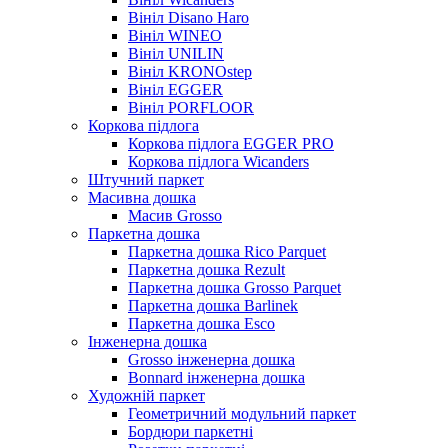
Вініл Disano Haro
Вініл WINEO
Вініл UNILIN
Вініл KRONOstep
Вініл EGGER
Вініл PORFLOOR
Коркова підлога
Коркова підлога EGGER PRO
Коркова підлога Wicanders
Штучний паркет
Масивна дошка
Масив Grosso
Паркетна дошка
Паркетна дошка Rico Parquet
Паркетна дошка Rezult
Паркетна дошка Grosso Parquet
Паркетна дошка Barlinek
Паркетна дошка Esco
Інженерна дошка
Grosso інженерна дошка
Bonnard інженерна дошка
Художній паркет
Геометричний модульний паркет
Бордюри паркетні