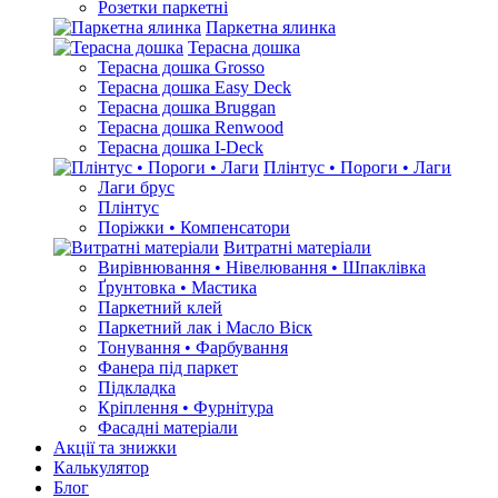
Розетки паркетні
Паркетна ялинка
Терасна дошка
Терасна дошка Grosso
Терасна дошка Easy Deck
Терасна дошка Bruggan
Терасна дошка Renwood
Терасна дошка I-Deck
Плінтус • Пороги • Лаги
Лаги брус
Плінтус
Поріжки • Компенсатори
Витратні матеріали
Вирівнювання • Нівелювання • Шпаклівка
Ґрунтовкa • Мастика
Паркетний клей
Паркетний лак і Масло Віск
Тонування • Фарбування
Фанера під паркет
Підкладка
Кріплення • Фурнітура
Фасадні матеріали
Акції та знижки
Калькулятор
Блог