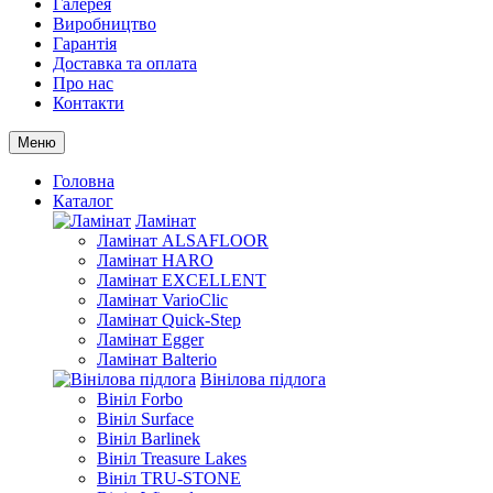
Галерея
Виробництво
Гарантія
Доставка та оплата
Про нас
Контакти
Меню
Головна
Каталог
Ламінат
Ламінат ALSAFLOOR
Ламінат HARO
Ламінат EXCELLENT
Ламінат VarioClic
Ламінат Quick-Step
Ламінат Egger
Ламінат Balterio
Вінілова підлога
Вініл Forbo
Вініл Surface
Вініл Barlinek
Вініл Treasure Lakes
Вініл TRU-STONE