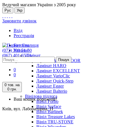
Ведучий магазин України з 2005 року
Рус
Укр
Замовити дзвінок
Вхід
Реєстрація
Головна
(073) 780-51-50
Каталог
(067) 401-65-71
Ламінат
Пошук
Київ, вул. Лабораторна, 11
Ламінат ALSAFLOOR
Ламінат HARO
0
Ламінат EXCELLENT
0
Ламінат VarioClic
Ламінат Quick-Step
0 тов.
на
Ламінат Egger
0 грн.
Ламінат Balterio
Вінілова підлога
Ваш кошик порожній!
Вініл Forbo
Вініл Surface
Київ, вул. Лабораторна, 11
Вініл Barlinek
Вініл Treasure Lakes
Вініл TRU-STONE
Вініл Wicanders