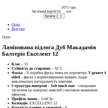
1671 грн.
Загальна вартість:
/уп.
Купити
Опис
Відгуки
Опис
Ламінована підлога Дуб Макадамія
Балтеріо Екселент 12
Клас
– 33
Стійкість до стирання
– AC5
Фаска
– V-подібна фаска знята по периметру.
V-groove 4
sided
– фаска з нерівномірними краями, надає
максимальну натуральність ламелям.
Структура поверхні
–
Soft touch mat
– спеціальне
тиснення на поверхні ламелей з матовим шовковим
ефектом.
Профіль замок
– UniClic
Колекція
: EXCELLENT 12
Кількість планок в упаковці
– 6