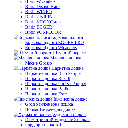
Вініл Wicanders
Вініл Disano Haro
Вініл WINEO
Вініл UNILIN
Вініл KRONOstep
Вініл EGGER
Вініл PORFLOOR
Коркова підлога
Коркова підлога EGGER PRO
Коркова підлога Wicanders
Штучний паркет
Масивна дошка
Масив Grosso
Паркетна дошка
Паркетна дошка Rico Parquet
Паркетна дошка Rezult
Паркетна дошка Grosso Parquet
Паркетна дошка Barlinek
Паркетна дошка Esco
Інженерна дошка
Grosso інженерна дошка
Bonnard інженерна дошка
Художній паркет
Геометричний модульний паркет
Бордюри паркетні