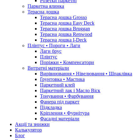
Розетки паркетні
Паркетна ялинка
Терасна дошка
Терасна дошка Grosso
Терасна дошка Easy Deck
Терасна дошка Bruggan
Терасна дошка Renwood
Терасна дошка I-Deck
Плінтус • Пороги • Лаги
Лаги брус
Плінтус
Поріжки • Компенсатори
Витратні матеріали
Вирівнювання • Нівелювання • Шпаклівка
Ґрунтовкa • Мастика
Паркетний клей
Паркетний лак і Масло Віск
Тонування • Фарбування
Фанера під паркет
Підкладка
Кріплення • Фурнітура
Фасадні матеріали
Акції та знижки
Калькулятор
Блог