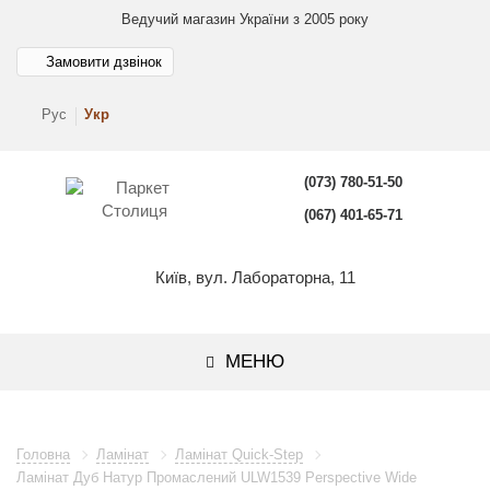
Ведучий магазин України з 2005 року
Замовити дзвінок
Рус
Укр
(073) 780-51-50
(067) 401-65-71
Київ, вул. Лабораторна, 11
МЕНЮ
Головна
Ламінат
Ламінат Quick-Step
Ламінат Дуб Натур Промаслений ULW1539 Perspective Wide