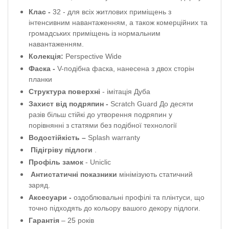
Клас -
32 - для всіх житлових приміщень з
інтенсивним навантаженням, а також комерційних та
громадських приміщень із нормальним
навантаженням.
Колекція:
Perspective Wide
Фаска -
V-подібна
фаска, нанесена з двох сторін
планки
Структура поверхні
- імітація Дуба
Захист від подряпин -
Scratch Guard До десяти
разів більш стійкі до утворення подряпин у
порівнянні з статями без подібної технології
Водостійкість –
Splash warranty
Підігріву підлоги
.
Профіль
замок
-
Uniclic
Антистатичні показники
мінімізують статичний
заряд.
Аксесуари -
оздоблювальні профілі та плінтуси, що
точно підходять до кольору вашого декору підлоги.
Гарантія
– 25 років