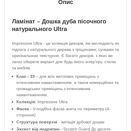
Опис
Ламінат – Дошка дуба пісочного
натурального
Ultra
Impressive Ultra - це колекція декорів, які виглядають як
підлога з натурального дерева з тріщинами, сучками та
оригінальною текстурою.
Є багато декорів, з яких ви
легко оберете варіант для будь-якого інтер'єру, стилю
та меблів.
Клас -
33
– для всіх житлових приміщень з
інтенсивним навантаженням, а також комерційних та
громадських приміщень з інтенсивним
навантаженням.
Колекція:
Impressive Ultra
Фаска -
V-подібна фаска знята по периметру (4-
стороння)
Структура поверхні
- імітація дубової дошки
Захист від подряпин -
Scratch Guard До десяти