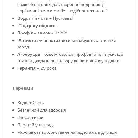
разів більш стійкі до утворення подряпин у
порівнянні з статями без подібної технології
Водостійкість –
Hydroseal
Підігріву підлоги
.
Профіль
замок
-
Uniclic
Антистатичні показники
мінімізують статичний
заряд.
Аксесуари -
оздоблювальні профілі та плінтуси, що
точно підходять до кольору вашого декору підлоги.
Гарантія
– 25 років
Переваги
Водостійкість
Безпечний для здоров'я
Зносостійкий
Простий у догляді
Можливість використання на підлогах з підігрівом