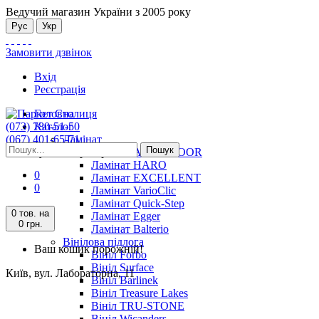
Ведучий магазин України з 2005 року
Рус
Укр
Замовити дзвінок
Вхід
Реєстрація
Головна
(073) 780-51-50
Каталог
(067) 401-65-71
Ламінат
Пошук
Київ, вул. Лабораторна, 11
Ламінат ALSAFLOOR
Ламінат HARO
0
Ламінат EXCELLENT
0
Ламінат VarioClic
Ламінат Quick-Step
0 тов.
на
Ламінат Egger
0 грн.
Ламінат Balterio
Вінілова підлога
Ваш кошик порожній!
Вініл Forbo
Вініл Surface
Київ, вул. Лабораторна, 11
Вініл Barlinek
Вініл Treasure Lakes
Вініл TRU-STONE
Вініл Wicanders