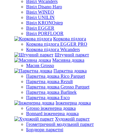
Вініл Wicanders
Вініл Disano Haro
Вініл WINEO
Вініл UNILIN
Вініл KRONOstep
Вініл EGGER
Вініл PORFLOOR
Коркова підлога
Коркова підлога EGGER PRO
Коркова підлога Wicanders
Штучний паркет
Масивна дошка
Масив Grosso
Паркетна дошка
Паркетна дошка Rico Parquet
Паркетна дошка Rezult
Паркетна дошка Grosso Parquet
Паркетна дошка Barlinek
Паркетна дошка Esco
Інженерна дошка
Grosso інженерна дошка
Bonnard інженерна дошка
Художній паркет
Геометричний модульний паркет
Бордюри паркетні