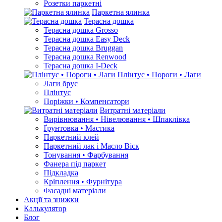
Розетки паркетні
Паркетна ялинка
Терасна дошка
Терасна дошка Grosso
Терасна дошка Easy Deck
Терасна дошка Bruggan
Терасна дошка Renwood
Терасна дошка I-Deck
Плінтус • Пороги • Лаги
Лаги брус
Плінтус
Поріжки • Компенсатори
Витратні матеріали
Вирівнювання • Нівелювання • Шпаклівка
Ґрунтовкa • Мастика
Паркетний клей
Паркетний лак і Масло Віск
Тонування • Фарбування
Фанера під паркет
Підкладка
Кріплення • Фурнітура
Фасадні матеріали
Акції та знижки
Калькулятор
Блог