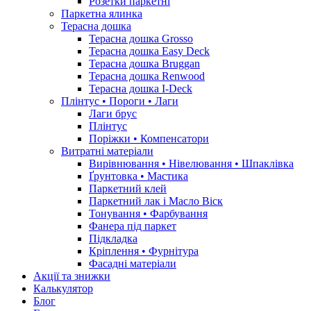
Розетки паркетні
Паркетна ялинка
Терасна дошка
Терасна дошка Grosso
Терасна дошка Easy Deck
Терасна дошка Bruggan
Терасна дошка Renwood
Терасна дошка I-Deck
Плінтус • Пороги • Лаги
Лаги брус
Плінтус
Поріжки • Компенсатори
Витратні матеріали
Вирівнювання • Нівелювання • Шпаклівка
Ґрунтовкa • Мастика
Паркетний клей
Паркетний лак і Масло Віск
Тонування • Фарбування
Фанера під паркет
Підкладка
Кріплення • Фурнітура
Фасадні матеріали
Акції та знижки
Калькулятор
Блог