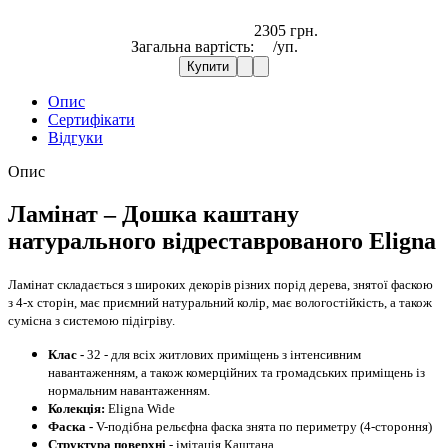
2305 грн.
Загальна вартість:
/уп.
Купити
Опис
Сертифікати
Відгуки
Опис
Ламінат – Дошка каштану
натурального відреставрованого Eligna
Ламінат
складається з широких декорів різних порід дерева, знятої фаскою
з 4-х сторін, має приємний натуральний колір, має вологостійкість, а також
сумісна з системою підігріву.
Клас -
32 - для всіх житлових приміщень з інтенсивним
навантаженням, а також комерційних та громадських приміщень із
нормальним навантаженням.
Колекція:
Eligna Wide
Фаска -
V-подібна рельєфна фаска знята по периметру (4-стороння)
Структура поверхні
- імітація Каштана