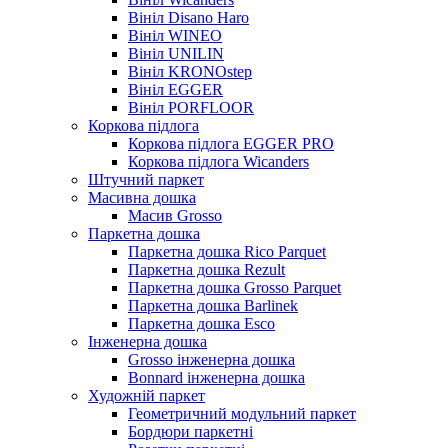
Вініл Disano Haro
Вініл WINEO
Вініл UNILIN
Вініл KRONOstep
Вініл EGGER
Вініл PORFLOOR
Коркова підлога
Коркова підлога EGGER PRO
Коркова підлога Wicanders
Штучний паркет
Масивна дошка
Масив Grosso
Паркетна дошка
Паркетна дошка Rico Parquet
Паркетна дошка Rezult
Паркетна дошка Grosso Parquet
Паркетна дошка Barlinek
Паркетна дошка Esco
Інженерна дошка
Grosso інженерна дошка
Bonnard інженерна дошка
Художній паркет
Геометричний модульний паркет
Бордюри паркетні