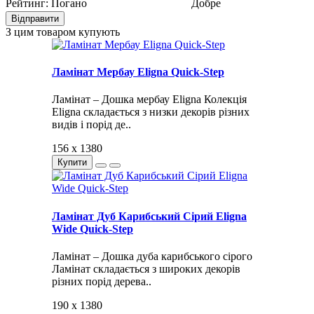
Рейтинг:
Погано
Добре
Відправити
З цим товаром купують
Ламінат Мербау Eligna Quick-Step
Ламінат – Дошка мербау Eligna Колекція
Eligna складається з низки декорів різних
видів і порід де..
156 x 1380
Купити
Ламінат Дуб Карибський Сірий Eligna
Wide Quick-Step
Ламінат – Дошка дуба карибського сірого
Ламінат складається з широких декорів
різних порід дерева..
190 x 1380