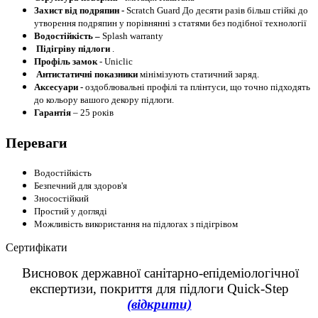
Захист від подряпин -
Scratch Guard До десяти разів більш стійкі до
утворення подряпин у порівнянні з статями без подібної технології
Водостійкість –
Splash warranty
Підігріву підлоги
.
Профіль
замок
-
Uniclic
Антистатичні показники
мінімізують статичний заряд.
Аксесуари -
оздоблювальні профілі та плінтуси, що точно підходять
до кольору вашого декору підлоги.
Гарантія
– 25 років
Переваги
Водостійкість
Безпечний для здоров'я
Зносостійкий
Простий у догляді
Можливість використання на підлогах з підігрівом
Сертифікати
Висновок державної санітарно-епідеміологічної
експертизи, покриття для підлоги Quick-Step
(відкрити)