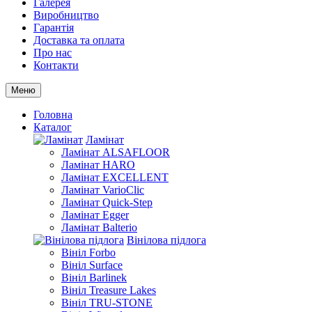
Галерея
Виробництво
Гарантія
Доставка та оплата
Про нас
Контакти
Меню
Головна
Каталог
Ламінат
Ламінат ALSAFLOOR
Ламінат HARO
Ламінат EXCELLENT
Ламінат VarioClic
Ламінат Quick-Step
Ламінат Egger
Ламінат Balterio
Вінілова підлога
Вініл Forbo
Вініл Surface
Вініл Barlinek
Вініл Treasure Lakes
Вініл TRU-STONE