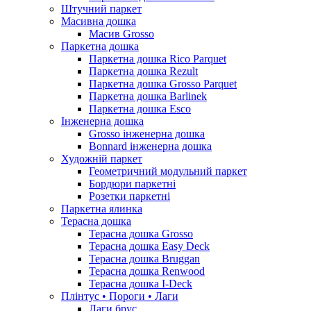
Штучний паркет
Масивна дошка
Масив Grosso
Паркетна дошка
Паркетна дошка Rico Parquet
Паркетна дошка Rezult
Паркетна дошка Grosso Parquet
Паркетна дошка Barlinek
Паркетна дошка Esco
Інженерна дошка
Grosso інженерна дошка
Bonnard інженерна дошка
Художній паркет
Геометричний модульний паркет
Бордюри паркетні
Розетки паркетні
Паркетна ялинка
Терасна дошка
Терасна дошка Grosso
Терасна дошка Easy Deck
Терасна дошка Bruggan
Терасна дошка Renwood
Терасна дошка I-Deck
Плінтус • Пороги • Лаги
Лаги брус