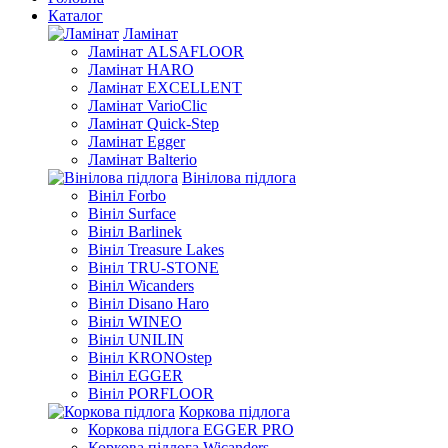
Каталог
Ламінат
Ламінат ALSAFLOOR
Ламінат HARO
Ламінат EXCELLENT
Ламінат VarioClic
Ламінат Quick-Step
Ламінат Egger
Ламінат Balterio
Вінілова підлога
Вініл Forbo
Вініл Surface
Вініл Barlinek
Вініл Treasure Lakes
Вініл TRU-STONE
Вініл Wicanders
Вініл Disano Haro
Вініл WINEO
Вініл UNILIN
Вініл KRONOstep
Вініл EGGER
Вініл PORFLOOR
Коркова підлога
Коркова підлога EGGER PRO
Коркова підлога Wicanders