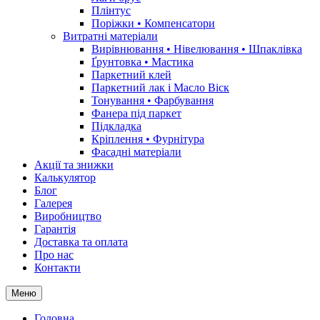
Плінтус
Поріжки • Компенсатори
Витратні матеріали
Вирівнювання • Нівелювання • Шпаклівка
Ґрунтовкa • Мастика
Паркетний клей
Паркетний лак і Масло Віск
Тонування • Фарбування
Фанера під паркет
Підкладка
Кріплення • Фурнітура
Фасадні матеріали
Акції та знижки
Калькулятор
Блог
Галерея
Виробництво
Гарантія
Доставка та оплата
Про нас
Контакти
Меню
Головна