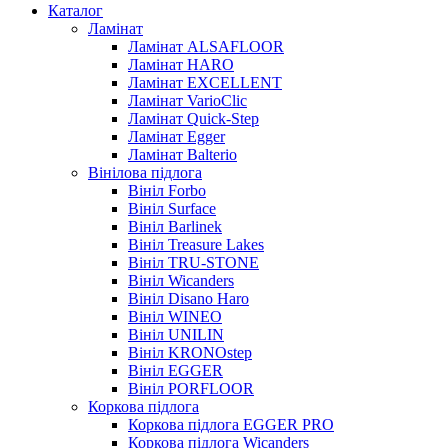
Каталог
Ламінат
Ламінат ALSAFLOOR
Ламінат HARO
Ламінат EXCELLENT
Ламінат VarioClic
Ламінат Quick-Step
Ламінат Egger
Ламінат Balterio
Вінілова підлога
Вініл Forbo
Вініл Surface
Вініл Barlinek
Вініл Treasure Lakes
Вініл TRU-STONE
Вініл Wicanders
Вініл Disano Haro
Вініл WINEO
Вініл UNILIN
Вініл KRONOstep
Вініл EGGER
Вініл PORFLOOR
Коркова підлога
Коркова підлога EGGER PRO
Коркова підлога Wicanders