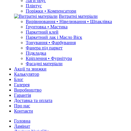
Лаги брус
Плінтус
Поріжки • Компенсатори
Витратні матеріали
Вирівнювання • Нівелювання • Шпаклівка
Ґрунтовкa • Мастика
Паркетний клей
Паркетний лак і Масло Віск
Тонування • Фарбування
Фанера під паркет
Підкладка
Кріплення • Фурнітура
Фасадні матеріали
Акції та знижки
Калькулятор
Блог
Галерея
Виробництво
Гарантія
Доставка та оплата
Про нас
Контакти
Головна
Ламінат