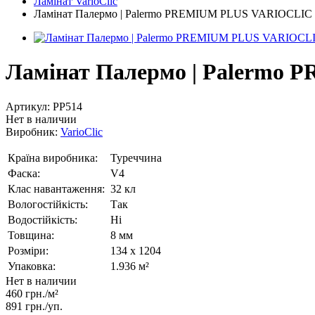
Ламінат VarioClic
Ламінат Палермо | Palermo PREMIUM PLUS VARIOCLIC
Ламінат Палермо | Palermo
Артикул:
PP514
Нет в наличии
Виробник:
VarioClic
Країна виробника:
Туреччина
Фаска:
V4
Клас навантаження:
32 кл
Вологостійкість:
Так
Водостійкість:
Ні
Товщина:
8 мм
Розміри:
134 x 1204
Упаковка:
1.936 м²
Нет в наличии
460 грн./м²
891 грн.
/уп.