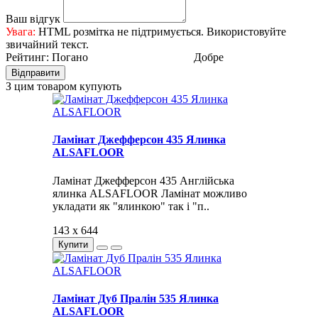
Ваш відгук
Увага:
HTML розмітка не підтримується. Використовуйте
звичайний текст.
Рейтинг:
Погано
Добре
Відправити
З цим товаром купують
Ламінат Джефферсон 435 Ялинка
ALSAFLOOR
Ламінат Джефферсон 435 Англійська
ялинка ALSAFLOOR Ламінат можливо
укладати як "ялинкою" так і "п..
143 x 644
Купити
Ламінат Дуб Пралін 535 Ялинка
ALSAFLOOR