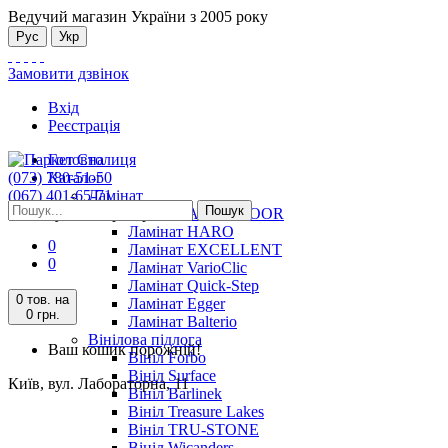
Ведучий магазин України з 2005 року
Рус
Укр
Замовити дзвінок
Вхід
Реєстрація
Головна
(073) 780-51-50
Каталог
(067) 401-65-71
Ламінат
Пошук
Київ, вул. Лабораторна, 11
Ламінат ALSAFLOOR
Ламінат HARO
0
Ламінат EXCELLENT
0
Ламінат VarioClic
Ламінат Quick-Step
0 тов.
на
Ламінат Egger
0 грн.
Ламінат Balterio
Вінілова підлога
Ваш кошик порожній!
Вініл Forbo
Вініл Surface
Київ, вул. Лабораторна, 11
Вініл Barlinek
Вініл Treasure Lakes
Вініл TRU-STONE
Вініл Wicanders