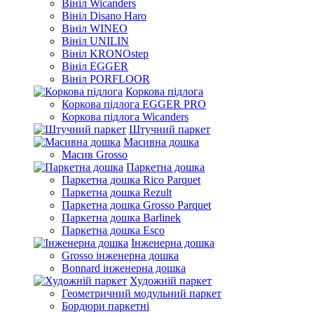
Вініл Wicanders
Вініл Disano Haro
Вініл WINEO
Вініл UNILIN
Вініл KRONOstep
Вініл EGGER
Вініл PORFLOOR
Коркова підлога
Коркова підлога EGGER PRO
Коркова підлога Wicanders
Штучний паркет
Масивна дошка
Масив Grosso
Паркетна дошка
Паркетна дошка Rico Parquet
Паркетна дошка Rezult
Паркетна дошка Grosso Parquet
Паркетна дошка Barlinek
Паркетна дошка Esco
Інженерна дошка
Grosso інженерна дошка
Bonnard інженерна дошка
Художній паркет
Геометричний модульний паркет
Бордюри паркетні