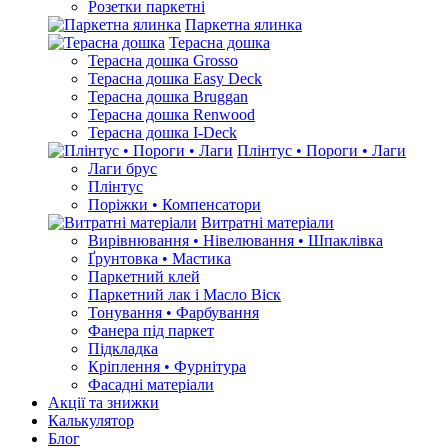
Розетки паркетні
Паркетна ялинка
Терасна дошка
Терасна дошка Grosso
Терасна дошка Easy Deck
Терасна дошка Bruggan
Терасна дошка Renwood
Терасна дошка I-Deck
Плінтус • Пороги • Лаги
Лаги брус
Плінтус
Поріжки • Компенсатори
Витратні матеріали
Вирівнювання • Нівелювання • Шпаклівка
Ґрунтовкa • Мастика
Паркетний клей
Паркетний лак і Масло Віск
Тонування • Фарбування
Фанера під паркет
Підкладка
Кріплення • Фурнітура
Фасадні матеріали
Акції та знижки
Калькулятор
Блог