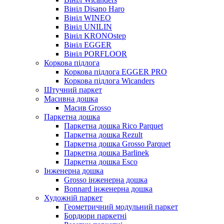
Вініл Disano Haro
Вініл WINEO
Вініл UNILIN
Вініл KRONOstep
Вініл EGGER
Вініл PORFLOOR
Коркова підлога
Коркова підлога EGGER PRO
Коркова підлога Wicanders
Штучний паркет
Масивна дошка
Масив Grosso
Паркетна дошка
Паркетна дошка Rico Parquet
Паркетна дошка Rezult
Паркетна дошка Grosso Parquet
Паркетна дошка Barlinek
Паркетна дошка Esco
Інженерна дошка
Grosso інженерна дошка
Bonnard інженерна дошка
Художній паркет
Геометричний модульний паркет
Бордюри паркетні