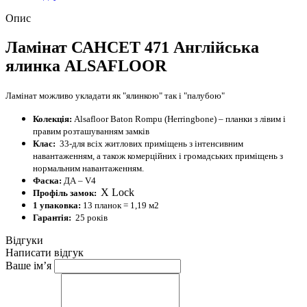
Опис
Ламінат САНСЕТ 471 Англійська
ялинка ALSAFLOOR
Ламінат можливо укладати як "ялинкою" так і "палубою"
Колекція:
Alsafloor Baton Rompu (Herringbone) – планки з лівим і
правим розташуванням замків
Клас:
33-для всіх житлових приміщень з інтенсивним
навантаженням, а також комерційних і громадських приміщень з
нормальним навантаженням.
Фаска:
ДА – V4
X Lock
Профіль замок:
1 упаковка:
13 планок = 1,19 м2
Гарантія:
25 років
Відгуки
Написати відгук
Ваше ім’я