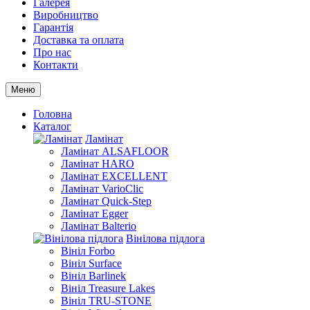
Галерея
Виробництво
Гарантія
Доставка та оплата
Про нас
Контакти
Меню
Головна
Каталог
Ламінат
Ламінат ALSAFLOOR
Ламінат HARO
Ламінат EXCELLENT
Ламінат VarioClic
Ламінат Quick-Step
Ламінат Egger
Ламінат Balterio
Вінілова підлога
Вініл Forbo
Вініл Surface
Вініл Barlinek
Вініл Treasure Lakes
Вініл TRU-STONE