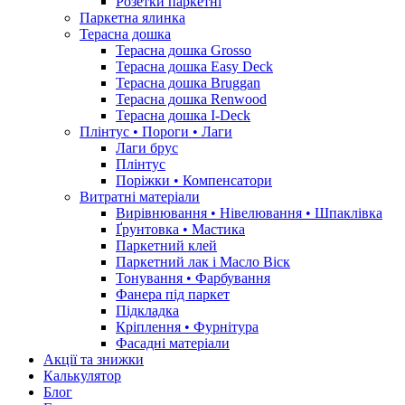
Розетки паркетні
Паркетна ялинка
Терасна дошка
Терасна дошка Grosso
Терасна дошка Easy Deck
Терасна дошка Bruggan
Терасна дошка Renwood
Терасна дошка I-Deck
Плінтус • Пороги • Лаги
Лаги брус
Плінтус
Поріжки • Компенсатори
Витратні матеріали
Вирівнювання • Нівелювання • Шпаклівка
Ґрунтовкa • Мастика
Паркетний клей
Паркетний лак і Масло Віск
Тонування • Фарбування
Фанера під паркет
Підкладка
Кріплення • Фурнітура
Фасадні матеріали
Акції та знижки
Калькулятор
Блог