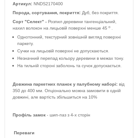
Артикул:
NNDS2170400
Порода, сортування, покриття:
Дуб, без покриття.
Сорт "Селект" -
Розпил деревини тангенціальний,
о
нахил волокон на лицьовій поверхні менше 45
.
Однотонний, текстурний зовнішній вигляд поверхні
паркету.
Сучки на лицьовій поверхні не допускаються.
Незначний перепад кольору деревини в межах тону.
На тильній стороні заболонь та сучок допускається.
Довжина паркетних планок у палубному наборі:
від
350 до 400 мм.
Опціонально можна замовити в одній
довжині, але вартість збільшиться на 10%
Профіль
замок
-
шип-паз з 4-х сторін
Переваги