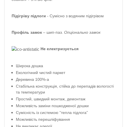
Підігріву підлоги
- Сумісно з водяним підігрівом
Профіль
замок
–
шип-паз.
Опціонально замок
Не електризується
Широка дошка
Екологічний чистий паркет
Деревина 100%-а
Стабільна конструкція, стійка до перепадів вологості
та температури
Простий, швидкий монтаж, демонтаж
Можливість заміни пошкодженої дошки
Сумісність із системою “тепла підлога”
Можливість перешліфування
Не викликає алергії