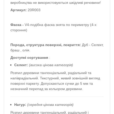
виробництва не використовуються шкідливі речовини!
Артикул:
20R003
Фаска -
V4-подібна фаска знята по периметру (4-х
стороння)
Порода, структура поверхні, покриття:
Дуб - Селект,
браш
,
олія.
Доступні сортування
:
Селект:
(висока цінова категорія)
Розпил деревини тангенціальний, радіальний та
напіврадіальний.
Текстурний, живий зовнішній вигляд
поверхні паркету.
Допускаються сучки до 5 мм та
незначний перепад за кольором деревини.
Натур:
(середня цінова категорія)
Розпил деревини тангенціальний, радіальний і