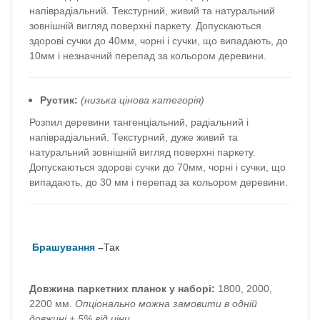
напіврадіальний.
Текстурний, живий та натуральний
зовнішній вигляд поверхні паркету.
Допускаються
здорові сучки до 40мм, чорні і сучки, що випадають, до
10мм і незначний перепад за кольором деревини.
Рустик:
(низька цінова категорія)
Розпил деревини тангенціальний, радіальний і
напіврадіальний.
Текстурний, дуже живий та
натуральний зовнішній вигляд поверхні паркету.
Допускаються здорові сучки до 70мм, чорні і сучки, що
випадають, до 30 мм і перепад за кольором деревини.
Брашування
–
Так
Довжина паркетних планок у наборі:
1800, 2000,
2200 мм.
Опціонально можна замовити в одній
довжині + 5% від ціни.