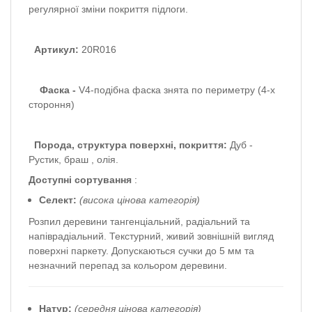
регулярної зміни покриття підлоги.
Артикул:
20R016
Фаска -
V4-подібна фаска знята по периметру (4-х
стороння)
Порода, структура поверхні, покриття:
Дуб -
Рустик, браш
,
олія.
Доступні сортування
:
Селект:
(висока цінова категорія)
Розпил деревини тангенціальний, радіальний та
напіврадіальний.
Текстурний, живий зовнішній вигляд
поверхні паркету.
Допускаються сучки до 5 мм та
незначний перепад за кольором деревини.
Натур:
(середня цінова категорія)