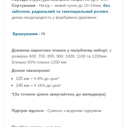
Сортування
-
Натур
– живий сучок до 10÷15мм,
без
заболоні, радіальний та тангенціальний розпил
,
деяка неоднорідність у фарбуванні деревини.
Брашування
-
Ні
Довжина паркетних планок у палубному наборі:
у
розмірах 600, 700, 800, 900, 1000, 1100 та 1200мм.
Близько 50% планок 1200 мм.
Дошки завширшки:
120
мм +
≈
8% до ціни*
140
мм +
≈
16% до ціни*
*(За точною ціною звертайтесь до менеджера)
Підігрів підлоги
- Сумісно з водяним підігрівом