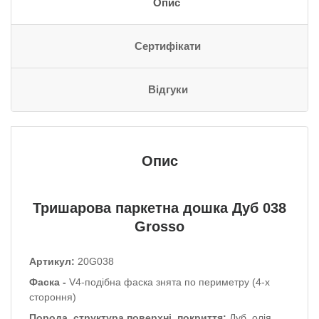
Опис
Сертифікати
Відгуки
Опис
Тришарова паркетна дошка Дуб 038
Grosso
Артикул:
20G038
Фаска -
V4-подібна фаска знята по периметру (4-х
стороння)
Порода, структура поверхні, покриття:
Дуб, олія.