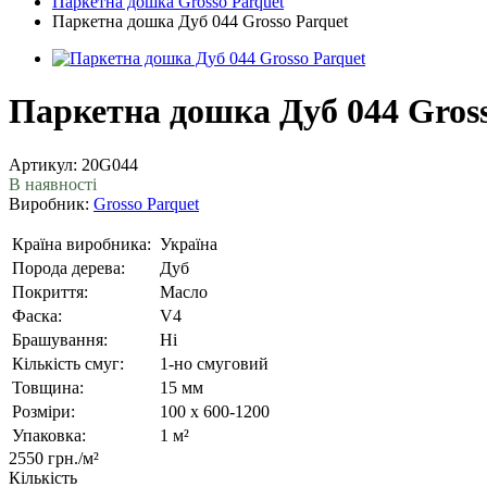
Паркетна дошка Grosso Parquet
Паркетна дошка Дуб 044 Grosso Parquet
Паркетна дошка Дуб 044 Gross
Артикул:
20G044
В наявності
Виробник:
Grosso Parquet
Країна виробника:
Україна
Порода дерева:
Дуб
Покриття:
Масло
Фаска:
V4
Брашування:
Ні
Кількість смуг:
1-но смуговий
Товщина:
15 мм
Розміри:
100 x 600-1200
Упаковка:
1 м²
2550 грн.
/м²
Кількість