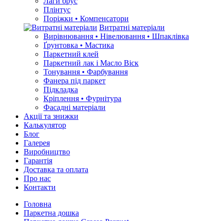
Лаги брус
Плінтус
Поріжки • Компенсатори
Витратні матеріали
Вирівнювання • Нівелювання • Шпаклівка
Ґрунтовкa • Мастика
Паркетний клей
Паркетний лак і Масло Віск
Тонування • Фарбування
Фанера під паркет
Підкладка
Кріплення • Фурнітура
Фасадні матеріали
Акції та знижки
Калькулятор
Блог
Галерея
Виробництво
Гарантія
Доставка та оплата
Про нас
Контакти
Головна
Паркетна дошка