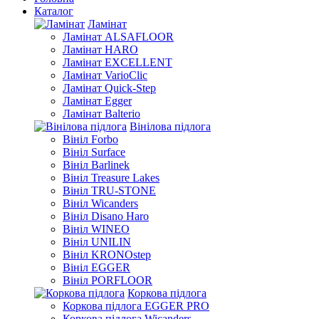
Каталог
Ламінат
Ламінат ALSAFLOOR
Ламінат HARO
Ламінат EXCELLENT
Ламінат VarioClic
Ламінат Quick-Step
Ламінат Egger
Ламінат Balterio
Вінілова підлога
Вініл Forbo
Вініл Surface
Вініл Barlinek
Вініл Treasure Lakes
Вініл TRU-STONE
Вініл Wicanders
Вініл Disano Haro
Вініл WINEO
Вініл UNILIN
Вініл KRONOstep
Вініл EGGER
Вініл PORFLOOR
Коркова підлога
Коркова підлога EGGER PRO
Коркова підлога Wicanders