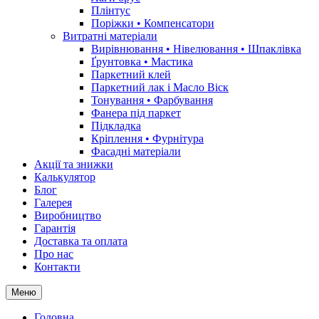
Плінтус
Поріжки • Компенсатори
Витратні матеріали
Вирівнювання • Нівелювання • Шпаклівка
Ґрунтовкa • Мастика
Паркетний клей
Паркетний лак і Масло Віск
Тонування • Фарбування
Фанера під паркет
Підкладка
Кріплення • Фурнітура
Фасадні матеріали
Акції та знижки
Калькулятор
Блог
Галерея
Виробництво
Гарантія
Доставка та оплата
Про нас
Контакти
Меню
Головна