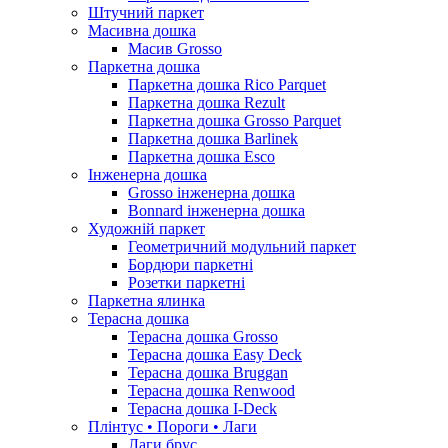
Штучний паркет
Масивна дошка
Масив Grosso
Паркетна дошка
Паркетна дошка Rico Parquet
Паркетна дошка Rezult
Паркетна дошка Grosso Parquet
Паркетна дошка Barlinek
Паркетна дошка Esco
Інженерна дошка
Grosso інженерна дошка
Bonnard інженерна дошка
Художній паркет
Геометричний модульний паркет
Бордюри паркетні
Розетки паркетні
Паркетна ялинка
Терасна дошка
Терасна дошка Grosso
Терасна дошка Easy Deck
Терасна дошка Bruggan
Терасна дошка Renwood
Терасна дошка I-Deck
Плінтус • Пороги • Лаги
Лаги брус