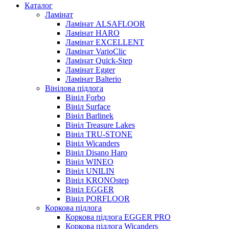
Каталог
Ламінат
Ламінат ALSAFLOOR
Ламінат HARO
Ламінат EXCELLENT
Ламінат VarioClic
Ламінат Quick-Step
Ламінат Egger
Ламінат Balterio
Вінілова підлога
Вініл Forbo
Вініл Surface
Вініл Barlinek
Вініл Treasure Lakes
Вініл TRU-STONE
Вініл Wicanders
Вініл Disano Haro
Вініл WINEO
Вініл UNILIN
Вініл KRONOstep
Вініл EGGER
Вініл PORFLOOR
Коркова підлога
Коркова підлога EGGER PRO
Коркова підлога Wicanders