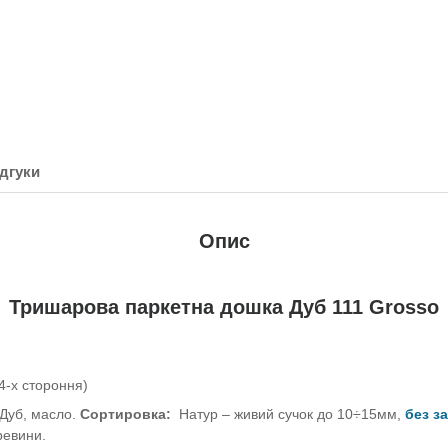
дгуки
Опис
Тришарова паркетна дошка Дуб 111 Grosso
4-х стороння)
Дуб, масло.
Сортировка:
Натур – живий сучок до 10÷15мм,
без з
ревини.