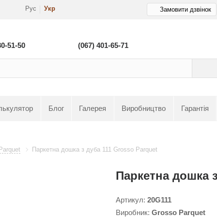
Рус
Укр
Замовити дзвінок
80-51-50
(067) 401-65-71
лькулятор
Блог
Галерея
Виробництво
Гарантія
Parquet
Паркетна дошка з дуба 111 Grosso Parquet
Паркетна дошка з
Артикул:
20G111
Виробник:
Grosso Parquet