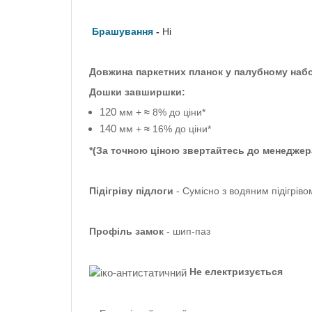
Брашування
-
Ні
Довжина паркетних планок у палубному набо
Дошки завширшки:
120
мм +
≈
8% до ціни*
140
мм +
≈
16% до ціни*
*(За точною ціною звертайтесь до менеджер
Підігріву підлоги
- Сумісно з водяним підігріво
Профіль
замок
-
шип-паз
Не електризується