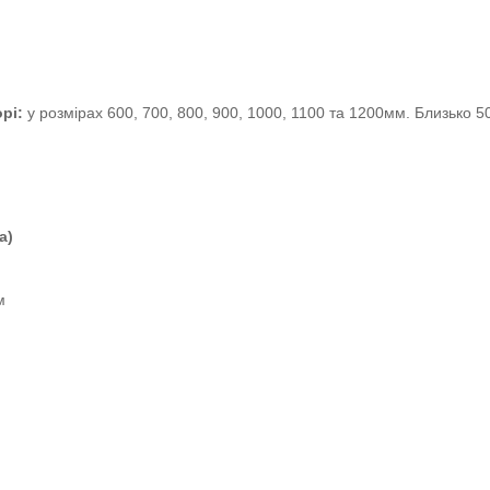
рі:
у розмірах 600, 700, 800, 900, 1000, 1100 та 1200мм.
Близько 5
а)
м