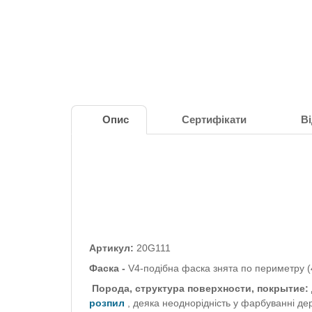
Опис
Сертифікати
Ві
Артикул:
20G111
Фаска -
V4-подібна фаска знята по периметру (
Порода, структура поверхности, покрытие:
розпил
, деяка неоднорідність у фарбуванні де