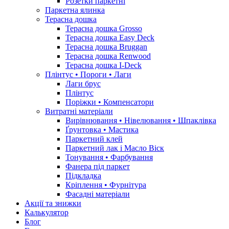
Розетки паркетні
Паркетна ялинка
Терасна дошка
Терасна дошка Grosso
Терасна дошка Easy Deck
Терасна дошка Bruggan
Терасна дошка Renwood
Терасна дошка I-Deck
Плінтус • Пороги • Лаги
Лаги брус
Плінтус
Поріжки • Компенсатори
Витратні матеріали
Вирівнювання • Нівелювання • Шпаклівка
Ґрунтовкa • Мастика
Паркетний клей
Паркетний лак і Масло Віск
Тонування • Фарбування
Фанера під паркет
Підкладка
Кріплення • Фурнітура
Фасадні матеріали
Акції та знижки
Калькулятор
Блог