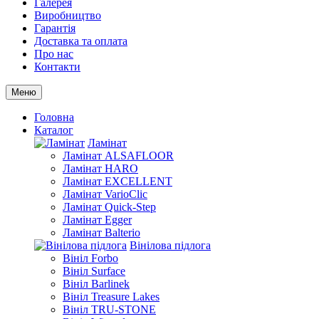
Галерея
Виробництво
Гарантія
Доставка та оплата
Про нас
Контакти
Меню
Головна
Каталог
Ламінат
Ламінат ALSAFLOOR
Ламінат HARO
Ламінат EXCELLENT
Ламінат VarioClic
Ламінат Quick-Step
Ламінат Egger
Ламінат Balterio
Вінілова підлога
Вініл Forbo
Вініл Surface
Вініл Barlinek
Вініл Treasure Lakes
Вініл TRU-STONE