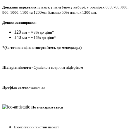
Довжина паркетних планок у палубному наборі:
у розмірах 600, 700, 800,
900, 1000, 1100 та 1200мм.
Близько 50% планок 1200 мм.
Дошки завширшки:
120
мм +
≈
8% до ціни*
140
мм +
≈
16% до ціни*
*(За точною ціною звертайтесь до менеджера)
Підігрів підлоги
- Сумісно з водяним підігрівом
Профіль
замок
-
шип-паз
Не електризується
Екологічний чистий паркет