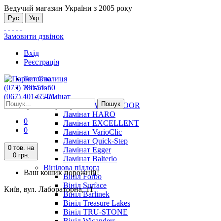
Ведучий магазин України з 2005 року
Рус
Укр
Замовити дзвінок
Вхід
Реєстрація
Головна
(073) 780-51-50
Каталог
(067) 401-65-71
Ламінат
Пошук
Київ, вул. Лабораторна, 11
Ламінат ALSAFLOOR
Ламінат HARO
0
Ламінат EXCELLENT
0
Ламінат VarioClic
Ламінат Quick-Step
0 тов.
на
Ламінат Egger
0 грн.
Ламінат Balterio
Вінілова підлога
Ваш кошик порожній!
Вініл Forbo
Вініл Surface
Київ, вул. Лабораторна, 11
Вініл Barlinek
Вініл Treasure Lakes
Вініл TRU-STONE
Вініл Wicanders