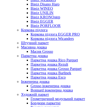
Вініл Disano Haro
Вініл WINEO
Вініл UNILIN
Вініл KRONOstep
Вініл EGGER
Вініл PORFLOOR
Коркова підлога
Коркова підлога EGGER PRO
Коркова підлога Wicanders
Штучний паркет
Масивна дошка
Масив Grosso
Паркетна дошка
Паркетна дошка Rico Parquet
Паркетна дошка Rezult
Паркетна дошка Grosso Parquet
Паркетна дошка Barlinek
Паркетна дошка Esco
Інженерна дошка
Grosso інженерна дошка
Bonnard інженерна дошка
Художній паркет
Геометричний модульний паркет
Бордюри паркетні