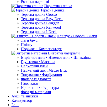
Розетки паркетні
Паркетна ялинка
Терасна дошка
Терасна дошка Grosso
Терасна дошка Easy Deck
Терасна дошка Bruggan
Терасна дошка Renwood
Терасна дошка I-Deck
Плінтус • Пороги • Лаги
Лаги брус
Плінтус
Поріжки • Компенсатори
Витратні матеріали
Вирівнювання • Нівелювання • Шпаклівка
Ґрунтовкa • Мастика
Паркетний клей
Паркетний лак і Масло Віск
Тонування • Фарбування
Фанера під паркет
Підкладка
Кріплення • Фурнітура
Фасадні матеріали
Акції та знижки
Калькулятор
Блог