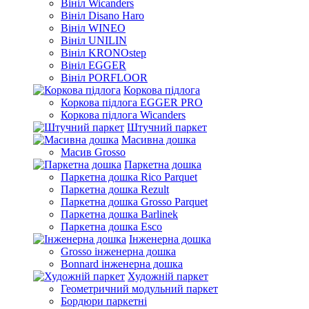
Вініл Wicanders
Вініл Disano Haro
Вініл WINEO
Вініл UNILIN
Вініл KRONOstep
Вініл EGGER
Вініл PORFLOOR
Коркова підлога
Коркова підлога EGGER PRO
Коркова підлога Wicanders
Штучний паркет
Масивна дошка
Масив Grosso
Паркетна дошка
Паркетна дошка Rico Parquet
Паркетна дошка Rezult
Паркетна дошка Grosso Parquet
Паркетна дошка Barlinek
Паркетна дошка Esco
Інженерна дошка
Grosso інженерна дошка
Bonnard інженерна дошка
Художній паркет
Геометричний модульний паркет
Бордюри паркетні