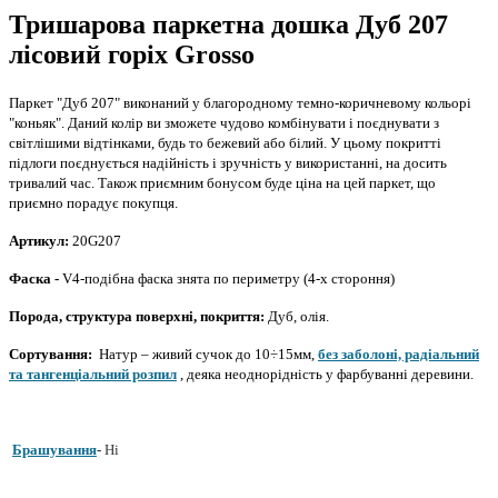
Тришарова паркетна дошка Дуб 207
лісовий горіх Grosso
Паркет "Дуб 207" виконаний у благородному темно-коричневому кольорі
"коньяк".
Даний колір ви зможете чудово комбінувати і поєднувати з
світлішими відтінками, будь то бежевий або білий.
У цьому покритті
підлоги поєднується надійність і зручність у використанні, на досить
тривалий час.
Також приємним бонусом буде ціна на цей паркет, що
приємно порадує покупця.
Артикул:
20G207
Фаска -
V4-подібна фаска знята по периметру (4-х стороння)
Порода, структура поверхні, покриття:
Дуб, олія.
Сортування:
Натур – живий сучок до 10÷15мм,
без заболоні, радіальний
та тангенціальний розпил
, деяка неоднорідність у фарбуванні деревини.
Брашування
-
Ні