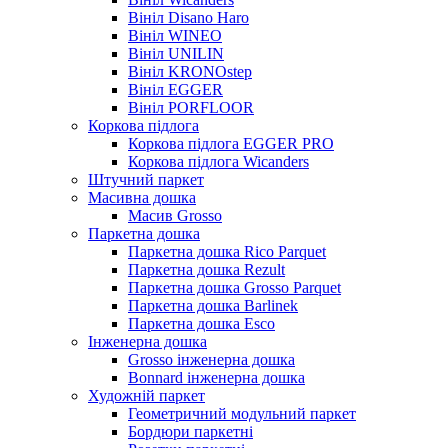
Вініл Disano Haro
Вініл WINEO
Вініл UNILIN
Вініл KRONOstep
Вініл EGGER
Вініл PORFLOOR
Коркова підлога
Коркова підлога EGGER PRO
Коркова підлога Wicanders
Штучний паркет
Масивна дошка
Масив Grosso
Паркетна дошка
Паркетна дошка Rico Parquet
Паркетна дошка Rezult
Паркетна дошка Grosso Parquet
Паркетна дошка Barlinek
Паркетна дошка Esco
Інженерна дошка
Grosso інженерна дошка
Bonnard інженерна дошка
Художній паркет
Геометричний модульний паркет
Бордюри паркетні