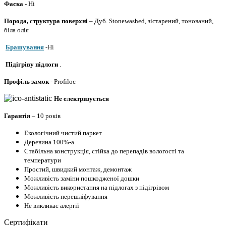
Фаска -
Ні
Порода, структура поверхні
– Дуб.
Stonewashed, зістарений, тонований,
біла олія
Брашування
-
Ні
Підігріву підлоги
.
Профіль
замок
-
Profiloc
Не електризується
Гарантія
– 10 років
Екологічний чистий паркет
Деревина 100%-а
Стабільна конструкція, стійка до перепадів вологості та
температури
Простий, швидкий монтаж, демонтаж
Можливість заміни пошкодженої дошки
Можливість використання на підлогах з підігрівом
Можливість перешліфування
Не викликає алергії
Сертифікати