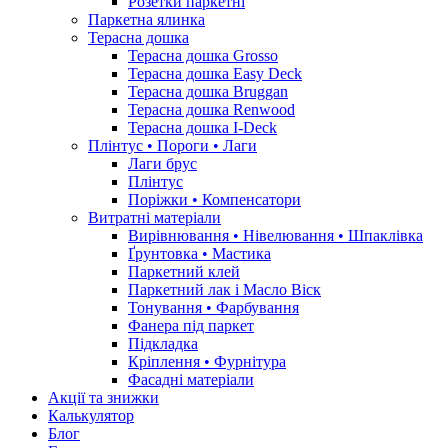
Розетки паркетні
Паркетна ялинка
Терасна дошка
Терасна дошка Grosso
Терасна дошка Easy Deck
Терасна дошка Bruggan
Терасна дошка Renwood
Терасна дошка I-Deck
Плінтус • Пороги • Лаги
Лаги брус
Плінтус
Поріжки • Компенсатори
Витратні матеріали
Вирівнювання • Нівелювання • Шпаклівка
Ґрунтовкa • Мастика
Паркетний клей
Паркетний лак і Масло Віск
Тонування • Фарбування
Фанера під паркет
Підкладка
Кріплення • Фурнітура
Фасадні матеріали
Акції та знижки
Калькулятор
Блог