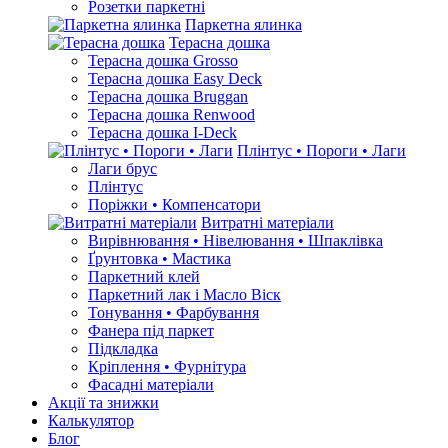
Розетки паркетні
Паркетна ялинка
Терасна дошка
Терасна дошка Grosso
Терасна дошка Easy Deck
Терасна дошка Bruggan
Терасна дошка Renwood
Терасна дошка I-Deck
Плінтус • Пороги • Лаги
Лаги брус
Плінтус
Поріжки • Компенсатори
Витратні матеріали
Вирівнювання • Нівелювання • Шпаклівка
Ґрунтовкa • Мастика
Паркетний клей
Паркетний лак і Масло Віск
Тонування • Фарбування
Фанера під паркет
Підкладка
Кріплення • Фурнітура
Фасадні матеріали
Акції та знижки
Калькулятор
Блог