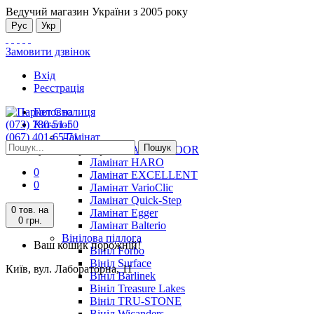
Ведучий магазин України з 2005 року
Рус
Укр
Замовити дзвінок
Вхід
Реєстрація
Головна
(073) 780-51-50
Каталог
(067) 401-65-71
Ламінат
Пошук
Київ, вул. Лабораторна, 11
Ламінат ALSAFLOOR
Ламінат HARO
0
Ламінат EXCELLENT
0
Ламінат VarioClic
Ламінат Quick-Step
0 тов.
на
Ламінат Egger
0 грн.
Ламінат Balterio
Вінілова підлога
Ваш кошик порожній!
Вініл Forbo
Вініл Surface
Київ, вул. Лабораторна, 11
Вініл Barlinek
Вініл Treasure Lakes
Вініл TRU-STONE
Вініл Wicanders