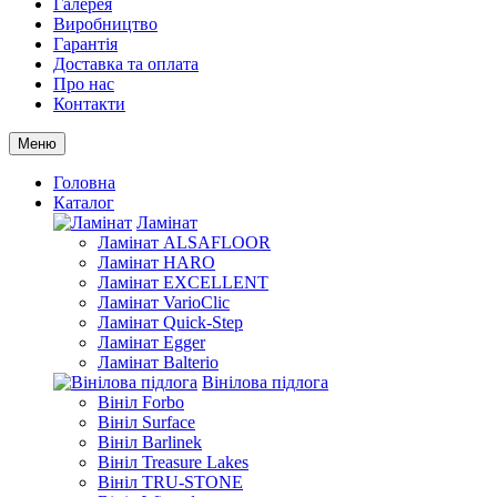
Галерея
Виробництво
Гарантія
Доставка та оплата
Про нас
Контакти
Меню
Головна
Каталог
Ламінат
Ламінат ALSAFLOOR
Ламінат HARO
Ламінат EXCELLENT
Ламінат VarioClic
Ламінат Quick-Step
Ламінат Egger
Ламінат Balterio
Вінілова підлога
Вініл Forbo
Вініл Surface
Вініл Barlinek
Вініл Treasure Lakes
Вініл TRU-STONE