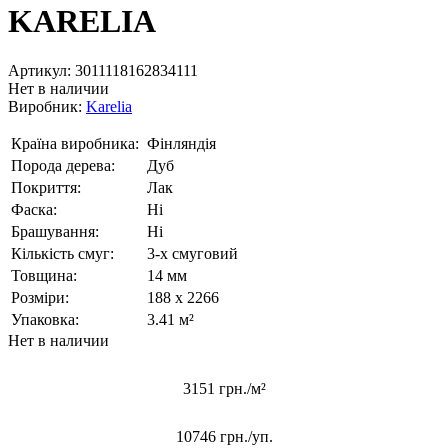
KARELIA
Артикул:
3011118162834111
Нет в наличии
Виробник:
Karelia
Країна виробника:
Фінляндія
Порода дерева:
Дуб
Покриття:
Лак
Фаска:
Ні
Брашування:
Ні
Кількість смуг:
3-х смуговий
Товщина:
14 мм
Розміри:
188 x 2266
Упаковка:
3.41 м²
Нет в наличии
3151 грн./м²
10746 грн.
/уп.