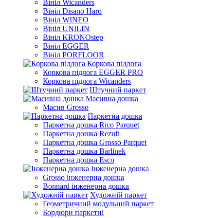
Вініл Wicanders
Вініл Disano Haro
Вініл WINEO
Вініл UNILIN
Вініл KRONOstep
Вініл EGGER
Вініл PORFLOOR
Коркова підлога
Коркова підлога EGGER PRO
Коркова підлога Wicanders
Штучний паркет
Масивна дошка
Масив Grosso
Паркетна дошка
Паркетна дошка Rico Parquet
Паркетна дошка Rezult
Паркетна дошка Grosso Parquet
Паркетна дошка Barlinek
Паркетна дошка Esco
Інженерна дошка
Grosso інженерна дошка
Bonnard інженерна дошка
Художній паркет
Геометричний модульний паркет
Бордюри паркетні