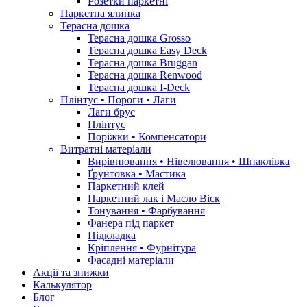
Розетки паркетні
Паркетна ялинка
Терасна дошка
Терасна дошка Grosso
Терасна дошка Easy Deck
Терасна дошка Bruggan
Терасна дошка Renwood
Терасна дошка I-Deck
Плінтус • Пороги • Лаги
Лаги брус
Плінтус
Поріжки • Компенсатори
Витратні матеріали
Вирівнювання • Нівелювання • Шпаклівка
Ґрунтовкa • Мастика
Паркетний клей
Паркетний лак і Масло Віск
Тонування • Фарбування
Фанера під паркет
Підкладка
Кріплення • Фурнітура
Фасадні матеріали
Акції та знижки
Калькулятор
Блог