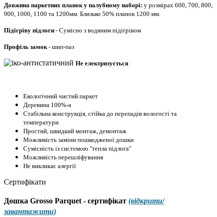
Довжина паркетних планок у палубному наборі:
у розмірах 600, 700, 800,
900, 1000, 1100 та 1200мм.
Близько 50% планок 1200 мм.
Підігріву підлоги
- Сумісно з водяним підігрівом
Профіль
замок
-
шип-паз
Не електризується
Екологічний чистий паркет
Деревина 100%-а
Стабільна конструкція, стійка до перепадів вологості та
температури
Простий, швидкий монтаж, демонтаж
Можливість заміни пошкодженої дошки
Сумісність із системою "тепла підлога"
Можливість перешліфування
Не викликає алергії
Сертифікати
Дошка Grosso Parquet - сертифікат
(відкрити/
завантажити)