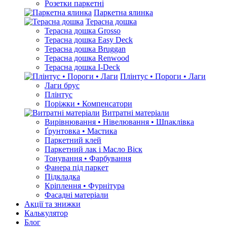
Розетки паркетні
Паркетна ялинка
Терасна дошка
Терасна дошка Grosso
Терасна дошка Easy Deck
Терасна дошка Bruggan
Терасна дошка Renwood
Терасна дошка I-Deck
Плінтус • Пороги • Лаги
Лаги брус
Плінтус
Поріжки • Компенсатори
Витратні матеріали
Вирівнювання • Нівелювання • Шпаклівка
Ґрунтовкa • Мастика
Паркетний клей
Паркетний лак і Масло Віск
Тонування • Фарбування
Фанера під паркет
Підкладка
Кріплення • Фурнітура
Фасадні матеріали
Акції та знижки
Калькулятор
Блог