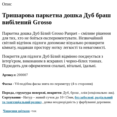
Опис
Тришарова паркетна дошка Дуб браш
вибілений Grosso
Паркетна дошка Дуб Білий Grosso Parquet – сміливе рішення
для тих, хто не боїться експериментувати.
Незвичайний
світлий відтінок підлоги допоможе візуально розширити
кімнату, надавши простору нотку легкості та невагомості.
Покриття для підлоги Дуб Білий відмінно поєднується з
інтер'єром, виконаним в яскравих і чорно-білих тоннах.
Підходить для оформлення спальні, вітальні, їдальні.
Артикул:
200007
Фаска -
V4-подібна фаска знята по периметру (4-х стороння)
Порода, структура поверхні, покриття:
Дуб, брош
,
олія (опціонально лак).
Сортування
- Натур – живий сучок до 10÷15мм,
без заболоні, радіальний
та тангенціальний розпил
, деяка неоднорідність у фарбуванні деревини.
Чищення щіткою
-
так