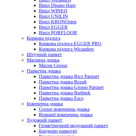
Вініл Disano Haro
Вініл WINEO
Вініл UNILIN
Вініл KRONOstep
Вініл EGGER
Вініл PORFLOOR
Коркова підлога
Коркова підлога EGGER PRO
Коркова підлога Wicanders
Штучний паркет
Масивна дошка
Масив Grosso
Паркетна дошка
Паркетна дошка Rico Parquet
Паркетна дошка Rezult
Паркетна дошка Grosso Parquet
Паркетна дошка Barlinek
Паркетна дошка Esco
Інженерна дошка
Grosso інженерна дошка
Bonnard інженерна дошка
Художній паркет
Геометричний модульний паркет
Бордюри паркетні