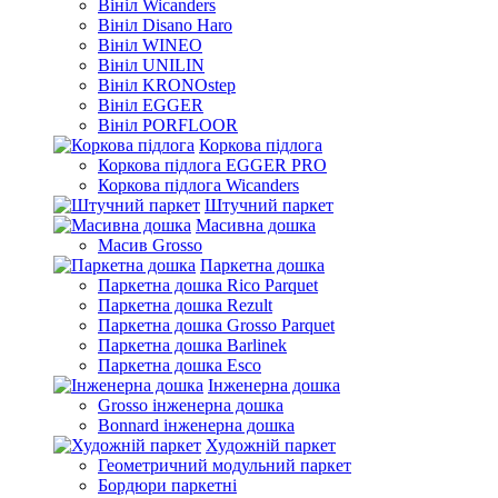
Вініл Wicanders
Вініл Disano Haro
Вініл WINEO
Вініл UNILIN
Вініл KRONOstep
Вініл EGGER
Вініл PORFLOOR
Коркова підлога
Коркова підлога EGGER PRO
Коркова підлога Wicanders
Штучний паркет
Масивна дошка
Масив Grosso
Паркетна дошка
Паркетна дошка Rico Parquet
Паркетна дошка Rezult
Паркетна дошка Grosso Parquet
Паркетна дошка Barlinek
Паркетна дошка Esco
Інженерна дошка
Grosso інженерна дошка
Bonnard інженерна дошка
Художній паркет
Геометричний модульний паркет
Бордюри паркетні