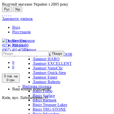
Ведучий магазин України з 2005 року
Рус
Укр
Замовити дзвінок
Вхід
Реєстрація
Головна
(073) 780-51-50
Каталог
(067) 401-65-71
Ламінат
Пошук
Київ, вул. Лабораторна, 11
Ламінат ALSAFLOOR
Ламінат HARO
0
Ламінат EXCELLENT
0
Ламінат VarioClic
Ламінат Quick-Step
0 тов.
на
Ламінат Egger
0 грн.
Ламінат Balterio
Вінілова підлога
Ваш кошик порожній!
Вініл Forbo
Вініл Surface
Київ, вул. Лабораторна, 11
Вініл Barlinek
Вініл Treasure Lakes
Вініл TRU-STONE
Вініл Wicanders