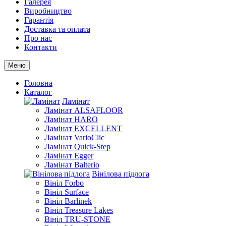
Галерея
Виробництво
Гарантія
Доставка та оплата
Про нас
Контакти
Меню
Головна
Каталог
Ламінат
Ламінат ALSAFLOOR
Ламінат HARO
Ламінат EXCELLENT
Ламінат VarioClic
Ламінат Quick-Step
Ламінат Egger
Ламінат Balterio
Вінілова підлога
Вініл Forbo
Вініл Surface
Вініл Barlinek
Вініл Treasure Lakes
Вініл TRU-STONE