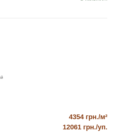
ий
4354 грн./м²
12061 грн.
/уп.