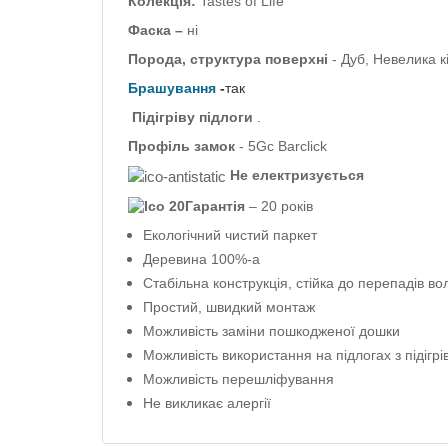
Колекція:
Tastes of Life
Фаска –
ні
Порода, структура поверхні
- Дуб, Невелика кі
Брашування
-
так
Підігріву підлоги
.
Профіль
замок
- 5Gc Barclick
Не електризується
Гарантія
– 20 років
Екологічний чистий паркет
Деревина 100%-а
Стабільна конструкція, стійка до перепадів во
Простий, швидкий монтаж
Можливість заміни пошкодженої дошки
Можливість використання на підлогах з підігрі
Можливість перешліфування
Не викликає алергії