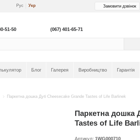
Рус
Укр
Замовити дзвінок
80-51-50
(067) 401-65-71
лькулятор
Блог
Галерея
Виробництво
Гарантія
Паркетна дошка Дуб Cheesecake Grande Tastes of Life Barlinek
Паркетна дошка 
Tastes of Life Bar
Артикул:
1WG000710