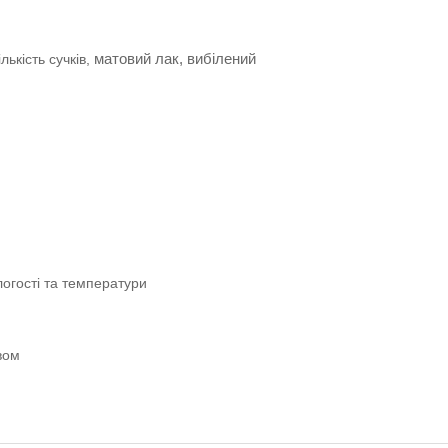
матовий лак, вибілений
лькість сучків,
логості та температури
вом