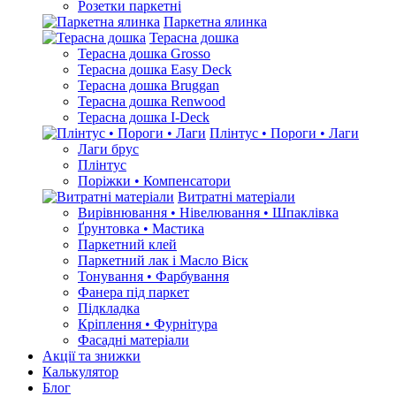
Розетки паркетні
Паркетна ялинка
Терасна дошка
Терасна дошка Grosso
Терасна дошка Easy Deck
Терасна дошка Bruggan
Терасна дошка Renwood
Терасна дошка I-Deck
Плінтус • Пороги • Лаги
Лаги брус
Плінтус
Поріжки • Компенсатори
Витратні матеріали
Вирівнювання • Нівелювання • Шпаклівка
Ґрунтовкa • Мастика
Паркетний клей
Паркетний лак і Масло Віск
Тонування • Фарбування
Фанера під паркет
Підкладка
Кріплення • Фурнітура
Фасадні матеріали
Акції та знижки
Калькулятор
Блог