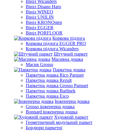
Вініл Wicanders
Вініл Disano Haro
Вініл WINEO
Вініл UNILIN
Вініл KRONOstep
Вініл EGGER
Вініл PORFLOOR
Коркова підлога
Коркова підлога EGGER PRO
Коркова підлога Wicanders
Штучний паркет
Масивна дошка
Масив Grosso
Паркетна дошка
Паркетна дошка Rico Parquet
Паркетна дошка Rezult
Паркетна дошка Grosso Parquet
Паркетна дошка Barlinek
Паркетна дошка Esco
Інженерна дошка
Grosso інженерна дошка
Bonnard інженерна дошка
Художній паркет
Геометричний модульний паркет
Бордюри паркетні