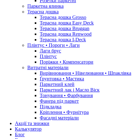
Розетки паркетні
Паркетна ялинка
Терасна дошка
Терасна дошка Grosso
Терасна дошка Easy Deck
Терасна дошка Bruggan
Терасна дошка Renwood
Терасна дошка I-Deck
Плінтус • Пороги • Лаги
Лаги брус
Плінтус
Поріжки • Компенсатори
Витратні матеріали
Вирівнювання • Нівелювання • Шпаклівка
Ґрунтовкa • Мастика
Паркетний клей
Паркетний лак і Масло Віск
Тонування • Фарбування
Фанера під паркет
Підкладка
Кріплення • Фурнітура
Фасадні матеріали
Акції та знижки
Калькулятор
Блог