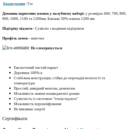
Брашування
-
Так
Довжина паркетних планок у палубному наборі:
у розмірах 600, 700, 800,
900, 1000, 1100 та 1200мм.
Близько 50% планок 1200 мм.
Підігріву підлоги
- Сумісно з водяним підігрівом
Профіль
замок
-
шип-паз
Не електризується
Екологічний чистий паркет
Деревина 100%-а
Стабільна конструкція, стійка до перепадів вологості та
температури
Простий, швидкий монтаж, демонтаж
Можливість заміни пошкодженої дошки
Сумісність із системою "тепла підлога"
Можливість перешліфування
Не викликає алергії
Сертифікати