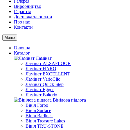
Галерея
Виробництво
Гарантія
Доставка та оплата
Про нас
Контакти
Меню
Головна
Каталог
Ламінат
Ламінат ALSAFLOOR
Ламінат HARO
Ламінат EXCELLENT
Ламінат VarioClic
Ламінат Quick-Step
Ламінат Egger
Ламінат Balterio
Вінілова підлога
Вініл Forbo
Вініл Surface
Вініл Barlinek
Вініл Treasure Lakes
Вініл TRU-STONE