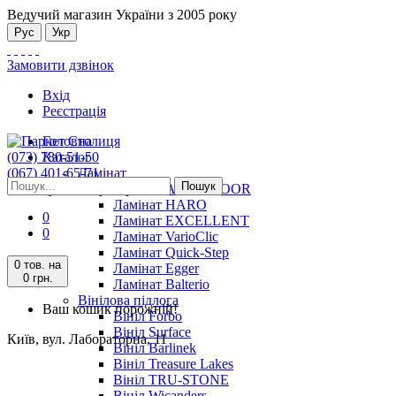
Ведучий магазин України з 2005 року
Рус
Укр
Замовити дзвінок
Вхід
Реєстрація
Головна
(073) 780-51-50
Каталог
(067) 401-65-71
Ламінат
Пошук
Київ, вул. Лабораторна, 11
Ламінат ALSAFLOOR
Ламінат HARO
0
Ламінат EXCELLENT
0
Ламінат VarioClic
Ламінат Quick-Step
0 тов.
на
Ламінат Egger
0 грн.
Ламінат Balterio
Вінілова підлога
Ваш кошик порожній!
Вініл Forbo
Вініл Surface
Київ, вул. Лабораторна, 11
Вініл Barlinek
Вініл Treasure Lakes
Вініл TRU-STONE
Вініл Wicanders