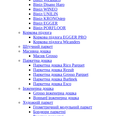
Вініл Disano Haro
Вініл WINEO
Вініл UNILIN
Вініл KRONOstep
Вініл EGGER
Вініл PORFLOOR
Коркова підлога
Коркова підлога EGGER PRO
Коркова підлога Wicanders
Штучний паркет
Масивна дошка
Масив Grosso
Паркетна дошка
Паркетна дошка Rico Parquet
Паркетна дошка Rezult
Паркетна дошка Grosso Parquet
Паркетна дошка Barlinek
Паркетна дошка Esco
Інженерна дошка
Grosso інженерна дошка
Bonnard інженерна дошка
Художній паркет
Геометричний модульний паркет
Бордюри паркетні