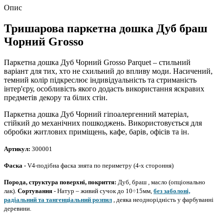
Опис
Тришарова паркетна дошка Дуб браш
Чорний Grosso
Паркетна дошка Дуб Чорний Grosso Parquet – стильний
варіант для тих, хто не схильний до впливу моди.
Насичений,
темний колір підкреслює індивідуальність та стриманість
інтер'єру, особливість якого додасть використання яскравих
предметів декору та білих стін.
Паркетна дошка Дуб Чорний гіпоалергенний матеріал,
стійкий до механічних пошкоджень.
Використовується для
обробки житлових приміщень, кафе, барів, офісів та ін.
Артикул:
300001
Фаска -
V4-подібна фаска знята по периметру (4-х стороння)
Порода, структура поверхні, покриття:
Дуб, браш
,
масло (опціонально
лак).
Сортування
- Натур – живий сучок до 10÷15мм,
без заболоні,
радіальний та тангенціальний розпил
, деяка неоднорідність у фарбуванні
деревини.