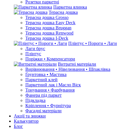
Розетки паркетні
Паркетна ялинка
Терасна дошка
Терасна дошка Grosso
Терасна дошка Easy Deck
Терасна дошка Bruggan
Терасна дошка Renwood
Терасна дошка I-Deck
Плінтус • Пороги • Лаги
Лаги брус
Плінтус
Поріжки • Компенсатори
Витратні матеріали
Вирівнювання • Нівелювання • Шпаклівка
Ґрунтовкa • Мастика
Паркетний клей
Паркетний лак і Масло Віск
Тонування • Фарбування
Фанера під паркет
Підкладка
Кріплення • Фурнітура
Фасадні матеріали
Акції та знижки
Калькулятор
Блог