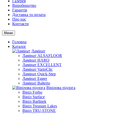
Галерея
Виробництво
Гарантія
Доставка та оплата
Про нас
Контакти
Меню
Головна
Каталог
Ламінат
Ламінат ALSAFLOOR
Ламінат HARO
Ламінат EXCELLENT
Ламінат VarioClic
Ламінат Quick-Step
Ламінат Egger
Ламінат Balterio
Вінілова підлога
Вініл Forbo
Вініл Surface
Вініл Barlinek
Вініл Treasure Lakes
Вініл TRU-STONE