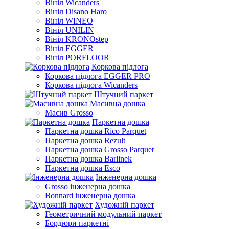
Вініл Wicanders
Вініл Disano Haro
Вініл WINEO
Вініл UNILIN
Вініл KRONOstep
Вініл EGGER
Вініл PORFLOOR
Коркова підлога
Коркова підлога EGGER PRO
Коркова підлога Wicanders
Штучний паркет
Масивна дошка
Масив Grosso
Паркетна дошка
Паркетна дошка Rico Parquet
Паркетна дошка Rezult
Паркетна дошка Grosso Parquet
Паркетна дошка Barlinek
Паркетна дошка Esco
Інженерна дошка
Grosso інженерна дошка
Bonnard інженерна дошка
Художній паркет
Геометричний модульний паркет
Бордюри паркетні