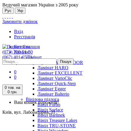
Ведучий магазин України з 2005 року
Рус
Укр
Замовити дзвінок
Вхід
Реєстрація
Головна
(073) 780-51-50
Каталог
(067) 401-65-71
Ламінат
Пошук
Київ, вул. Лабораторна, 11
Ламінат ALSAFLOOR
Ламінат HARO
0
Ламінат EXCELLENT
0
Ламінат VarioClic
Ламінат Quick-Step
0 тов.
на
Ламінат Egger
0 грн.
Ламінат Balterio
Вінілова підлога
Ваш кошик порожній!
Вініл Forbo
Вініл Surface
Київ, вул. Лабораторна, 11
Вініл Barlinek
Вініл Treasure Lakes
Вініл TRU-STONE
Вініл Wicanders