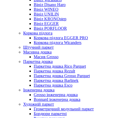
Вініл Disano Haro
Вініл WINEO
Вініл UNILIN
Вініл KRONOstep
Вініл EGGER
Вініл PORFLOOR
Коркова підлога
Коркова підлога EGGER PRO
Коркова підлога Wicanders
Штучний паркет
Масивна дошка
Масив Grosso
Паркетна дошка
Паркетна дошка Rico Parquet
Паркетна дошка Rezult
Паркетна дошка Grosso Parquet
Паркетна дошка Barlinek
Паркетна дошка Esco
Інженерна дошка
Grosso інженерна дошка
Bonnard інженерна дошка
Художній паркет
Геометричний модульний паркет
Бордюри паркетні