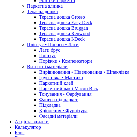
Розетки паркетні
Паркетна ялинка
Терасна дошка
Терасна дошка Grosso
Терасна дошка Easy Deck
Терасна дошка Bruggan
Терасна дошка Renwood
Терасна дошка I-Deck
Плінтус • Пороги • Лаги
Лаги брус
Плінтус
Поріжки • Компенсатори
Витратні матеріали
Вирівнювання • Нівелювання • Шпаклівка
Ґрунтовкa • Мастика
Паркетний клей
Паркетний лак і Масло Віск
Тонування • Фарбування
Фанера під паркет
Підкладка
Кріплення • Фурнітура
Фасадні матеріали
Акції та знижки
Калькулятор
Блог