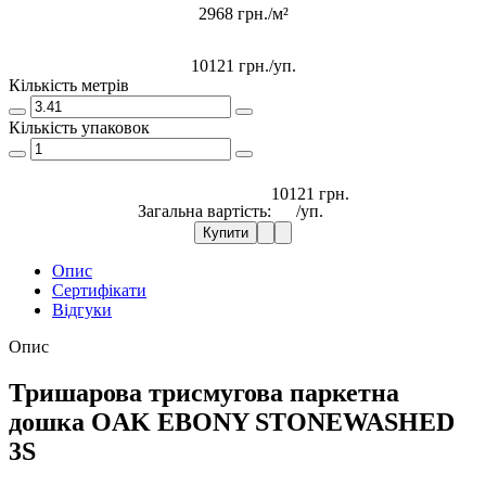
2968 грн./м²
10121 грн.
/уп.
Кількість метрів
Кількість упаковок
10121 грн.
Загальна вартість:
/уп.
Купити
Опис
Сертифікати
Відгуки
Опис
Тришарова трисмугова паркетна
дошка OAK EBONY STONEWASHED
3S