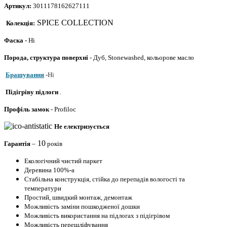
Артикул:
3011178162627111
SPICE COLLECTION
Колекція:
Фаска -
Ні
Порода, структура поверхні
- Дуб, Stonewashed, кольорове масло
Брашування
-
Ні
Підігріву підлоги
.
Профіль
замок
- Profiloc
Не електризується
10
Гарантія
–
років
Екологічний чистий паркет
Деревина 100%-а
Стабільна конструкція, стійка до перепадів вологості та
температури
Простий, швидкий монтаж, демонтаж
Можливість заміни пошкодженої дошки
Можливість використання на підлогах з підігрівом
Можливість перешліфування