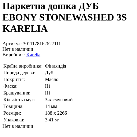
Паркетна дошка ДУБ
EBONY STONEWASHED 3S
KARELIA
Артикул:
3011178162627111
Нет в наличии
Виробник:
Karelia
Країна виробника:
Фінляндія
Порода дерева:
Дуб
Покриття:
Масло
Фаска:
Ні
Брашування:
Ні
Кількість смуг:
3-х смуговий
Товщина:
14 мм
Розміри:
188 x 2266
Упаковка:
3.41 м²
Нет в наличии