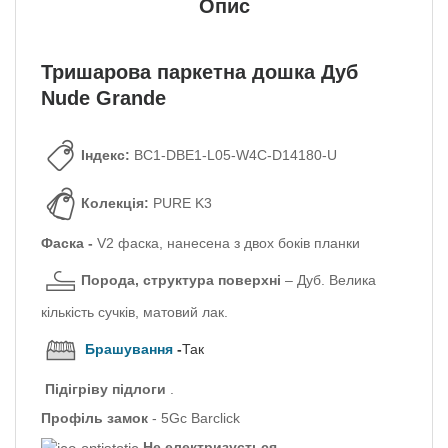
Опис
Тришарова паркетна дошка Дуб
Nude Grande
Індекс:
BC1-DBE1-L05-W4C-D14180-U
Колекція:
PURE K3
Фаска -
V2 фаска, нанесена з двох боків планки
Порода, структура поверхні
– Дуб.
Велика
кількість сучків, матовий лак.
Брашування
-
Так
Підігріву підлоги
.
Профіль
замок
- 5Gc Barclick
Не електризується