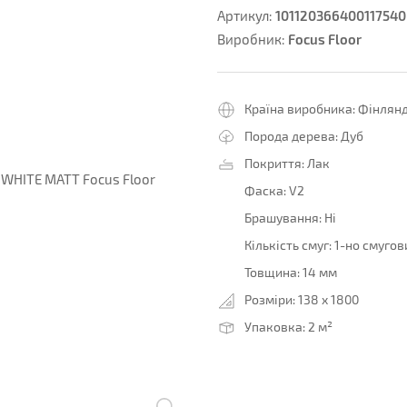
101120366400117540
Артикул:
Focus Floor
Виробник:
Країна виробника:
Фінлянд
Порода дерева:
Дуб
Покриття:
Лак
Фаска:
V2
Брашування:
Ні
Кількість смуг:
1-но смугов
Товщина:
14 мм
Розміри:
138 x 1800
Упаковка:
2 м²