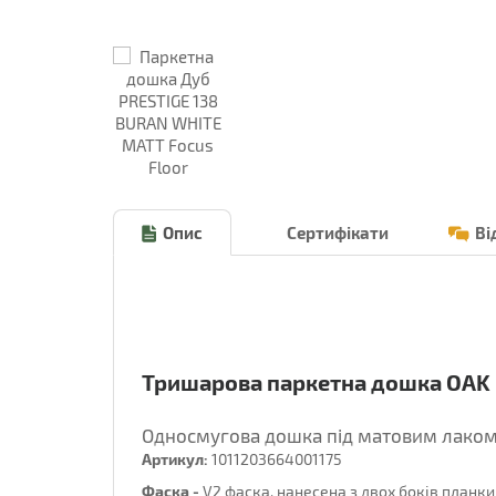
Опис
Сертифікати
Ві
Тришарова паркетна дошка OAK 
Односмугова дошка під матовим лаком
Артикул:
1011203664001175
Фаска -
V2 фаска, нанесена з двох боків планки