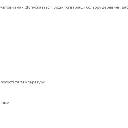
матовий лак.
Допускається: будь-які варіації кольору деревини;
за
ологості та температури
рівом