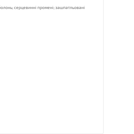
болонь;
серцевинні промені;
зашпатльовані