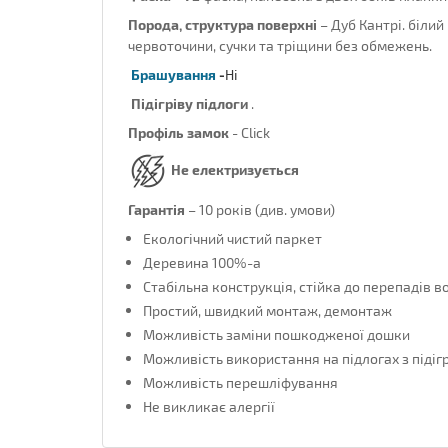
Порода, структура поверхні
– Дуб Кантрі.
білий
червоточини, сучки та тріщини без обмежень.
Брашування
-
Ні
Підігріву підлоги
.
Профіль
замок
- Click
Не електризується
Гарантія
– 10 років
(див. умови)
Екологічний чистий паркет
Деревина 100%-а
Стабільна конструкція, стійка до перепадів в
Простий, швидкий монтаж, демонтаж
Можливість заміни пошкодженої дошки
Можливість використання на підлогах з підіг
Можливість перешліфування
Не викликає алергії