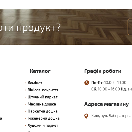
ати продукт?
Каталог
Графік роботи
Пн-Пт:
10.00 - 19.00
Ламінат
Сб:
10.00 - 16.00
Нд:
ви
Вінілові покриття
Штучний паркет
Адреса магазину
Масивна дошка
Паркетна дошка
Київ, вул. Лабораторна,
та
Інженерна дошка
Художній паркет