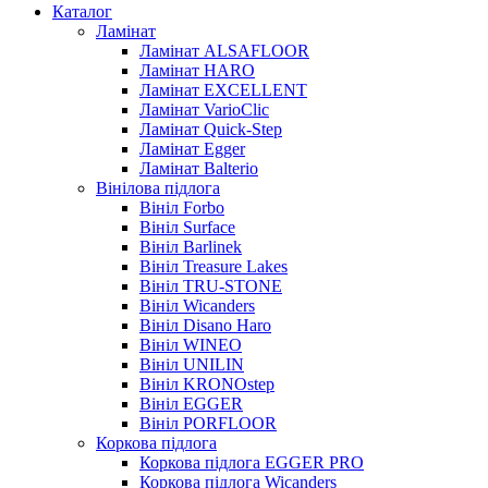
Каталог
Ламінат
Ламінат ALSAFLOOR
Ламінат HARO
Ламінат EXCELLENT
Ламінат VarioClic
Ламінат Quick-Step
Ламінат Egger
Ламінат Balterio
Вінілова підлога
Вініл Forbo
Вініл Surface
Вініл Barlinek
Вініл Treasure Lakes
Вініл TRU-STONE
Вініл Wicanders
Вініл Disano Haro
Вініл WINEO
Вініл UNILIN
Вініл KRONOstep
Вініл EGGER
Вініл PORFLOOR
Коркова підлога
Коркова підлога EGGER PRO
Коркова підлога Wicanders