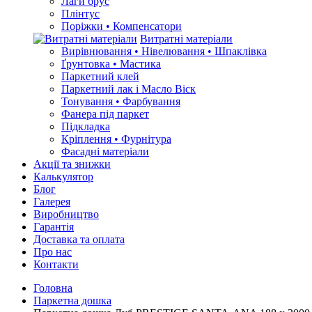
Лаги брус
Плінтус
Поріжки • Компенсатори
Витратні матеріали
Вирівнювання • Нівелювання • Шпаклівка
Ґрунтовкa • Мастика
Паркетний клей
Паркетний лак і Масло Віск
Тонування • Фарбування
Фанера під паркет
Підкладка
Кріплення • Фурнітура
Фасадні матеріали
Акції та знижки
Калькулятор
Блог
Галерея
Виробництво
Гарантія
Доставка та оплата
Про нас
Контакти
Головна
Паркетна дошка