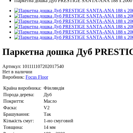
Паркетна дошка Дуб PRESTIGE SANTA-ANA 188 х 2000 м
Паркетна дошка Дуб PRESTIG
Артикул:
101111107202017540
Нет в наличии
Виробник:
Focus Floor
Країна виробника:
Фінляндія
Порода дерева:
Дуб
Покриття:
Масло
Фаска:
V2
Брашування:
Так
Кількість смуг:
1-но смуговий
Товщина:
14 мм