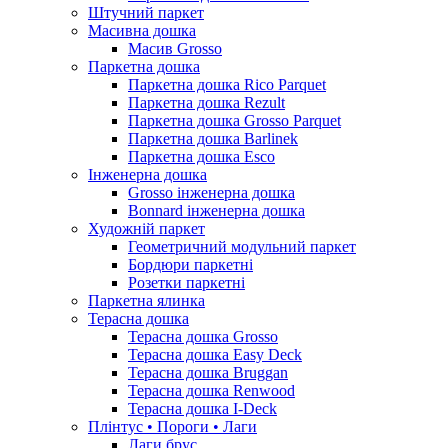
Штучний паркет
Масивна дошка
Масив Grosso
Паркетна дошка
Паркетна дошка Rico Parquet
Паркетна дошка Rezult
Паркетна дошка Grosso Parquet
Паркетна дошка Barlinek
Паркетна дошка Esco
Інженерна дошка
Grosso інженерна дошка
Bonnard інженерна дошка
Художній паркет
Геометричний модульний паркет
Бордюри паркетні
Розетки паркетні
Паркетна ялинка
Терасна дошка
Терасна дошка Grosso
Терасна дошка Easy Deck
Терасна дошка Bruggan
Терасна дошка Renwood
Терасна дошка I-Deck
Плінтус • Пороги • Лаги
Лаги брус