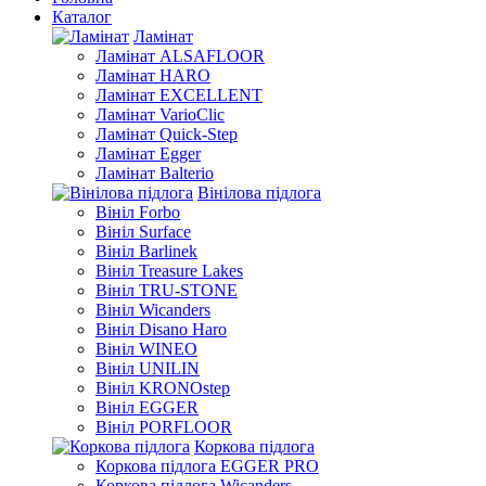
Каталог
Ламінат
Ламінат ALSAFLOOR
Ламінат HARO
Ламінат EXCELLENT
Ламінат VarioClic
Ламінат Quick-Step
Ламінат Egger
Ламінат Balterio
Вінілова підлога
Вініл Forbo
Вініл Surface
Вініл Barlinek
Вініл Treasure Lakes
Вініл TRU-STONE
Вініл Wicanders
Вініл Disano Haro
Вініл WINEO
Вініл UNILIN
Вініл KRONOstep
Вініл EGGER
Вініл PORFLOOR
Коркова підлога
Коркова підлога EGGER PRO
Коркова підлога Wicanders