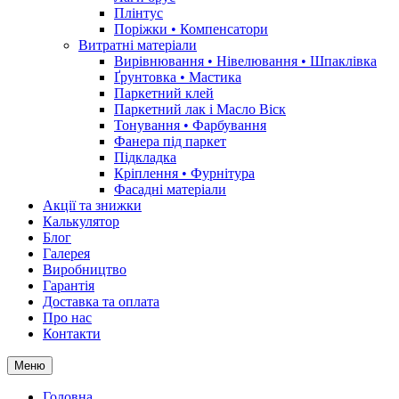
Плінтус
Поріжки • Компенсатори
Витратні матеріали
Вирівнювання • Нівелювання • Шпаклівка
Ґрунтовкa • Мастика
Паркетний клей
Паркетний лак і Масло Віск
Тонування • Фарбування
Фанера під паркет
Підкладка
Кріплення • Фурнітура
Фасадні матеріали
Акції та знижки
Калькулятор
Блог
Галерея
Виробництво
Гарантія
Доставка та оплата
Про нас
Контакти
Меню
Головна