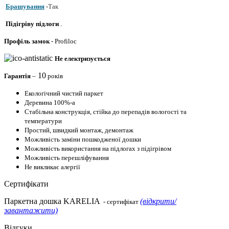
Брашування
-
Так
Підігріву підлоги
.
Профіль
замок
- Profiloc
Не електризується
10
Гарантія
–
років
Екологічний чистий паркет
Деревина 100%-а
Стабільна конструкція, стійка до перепадів вологості та
температури
Простий, швидкий монтаж, демонтаж
Можливість заміни пошкодженої дошки
Можливість використання на підлогах з підігрівом
Можливість перешліфування
Не викликає алергії
Сертифікати
Паркетна дошка KARELIA
(відкрити/
- сертифікат
завантажити)
Відгуки