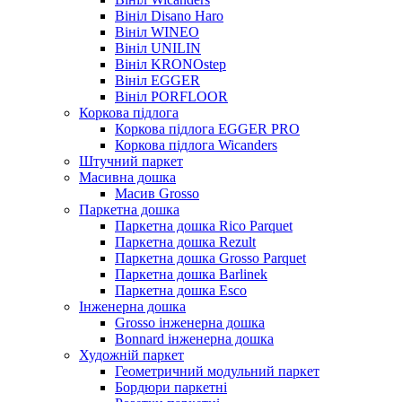
Вініл Disano Haro
Вініл WINEO
Вініл UNILIN
Вініл KRONOstep
Вініл EGGER
Вініл PORFLOOR
Коркова підлога
Коркова підлога EGGER PRO
Коркова підлога Wicanders
Штучний паркет
Масивна дошка
Масив Grosso
Паркетна дошка
Паркетна дошка Rico Parquet
Паркетна дошка Rezult
Паркетна дошка Grosso Parquet
Паркетна дошка Barlinek
Паркетна дошка Esco
Інженерна дошка
Grosso інженерна дошка
Bonnard інженерна дошка
Художній паркет
Геометричний модульний паркет
Бордюри паркетні