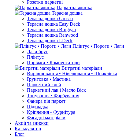
Розетки паркетні
Паркетна ялинка
Терасна дошка
Терасна дошка Grosso
Терасна дошка Easy Deck
Терасна дошка Bruggan
Терасна дошка Renwood
Терасна дошка I-Deck
Плінтус • Пороги • Лаги
Лаги брус
Плінтус
Поріжки • Компенсатори
Витратні матеріали
Вирівнювання • Нівелювання • Шпаклівка
Ґрунтовкa • Мастика
Паркетний клей
Паркетний лак і Масло Віск
Тонування • Фарбування
Фанера під паркет
Підкладка
Кріплення • Фурнітура
Фасадні матеріали
Акції та знижки
Калькулятор
Блог