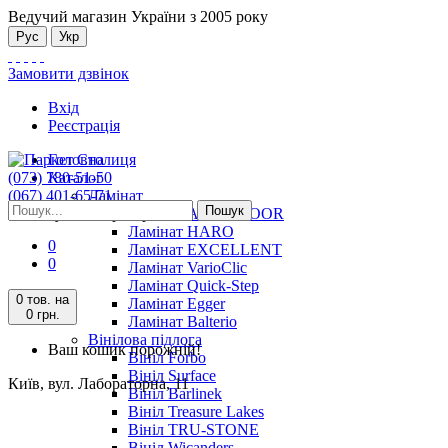
Ведучий магазин України з 2005 року
Рус
Укр
Замовити дзвінок
Вхід
Реєстрація
Головна
(073) 780-51-50
Каталог
(067) 401-65-71
Ламінат
Пошук
Київ, вул. Лабораторна, 11
Ламінат ALSAFLOOR
Ламінат HARO
0
Ламінат EXCELLENT
0
Ламінат VarioClic
Ламінат Quick-Step
0 тов.
на
Ламінат Egger
0 грн.
Ламінат Balterio
Вінілова підлога
Ваш кошик порожній!
Вініл Forbo
Вініл Surface
Київ, вул. Лабораторна, 11
Вініл Barlinek
Вініл Treasure Lakes
Вініл TRU-STONE
Вініл Wicanders