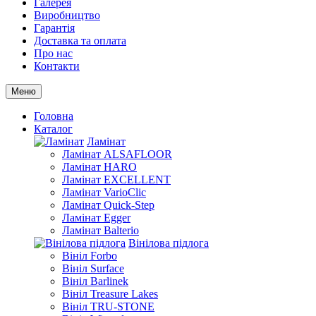
Галерея
Виробництво
Гарантія
Доставка та оплата
Про нас
Контакти
Меню
Головна
Каталог
Ламінат
Ламінат ALSAFLOOR
Ламінат HARO
Ламінат EXCELLENT
Ламінат VarioClic
Ламінат Quick-Step
Ламінат Egger
Ламінат Balterio
Вінілова підлога
Вініл Forbo
Вініл Surface
Вініл Barlinek
Вініл Treasure Lakes
Вініл TRU-STONE