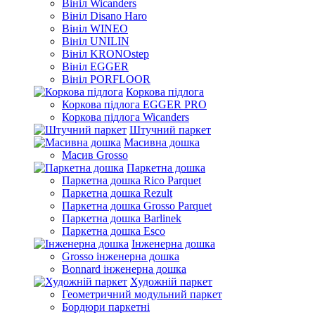
Вініл Wicanders
Вініл Disano Haro
Вініл WINEO
Вініл UNILIN
Вініл KRONOstep
Вініл EGGER
Вініл PORFLOOR
Коркова підлога
Коркова підлога EGGER PRO
Коркова підлога Wicanders
Штучний паркет
Масивна дошка
Масив Grosso
Паркетна дошка
Паркетна дошка Rico Parquet
Паркетна дошка Rezult
Паркетна дошка Grosso Parquet
Паркетна дошка Barlinek
Паркетна дошка Esco
Інженерна дошка
Grosso інженерна дошка
Bonnard інженерна дошка
Художній паркет
Геометричний модульний паркет
Бордюри паркетні