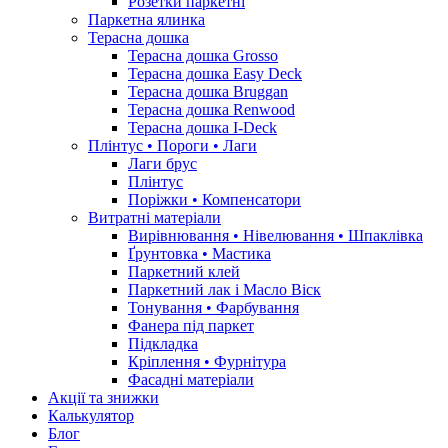
Розетки паркетні
Паркетна ялинка
Терасна дошка
Терасна дошка Grosso
Терасна дошка Easy Deck
Терасна дошка Bruggan
Терасна дошка Renwood
Терасна дошка I-Deck
Плінтус • Пороги • Лаги
Лаги брус
Плінтус
Поріжки • Компенсатори
Витратні матеріали
Вирівнювання • Нівелювання • Шпаклівка
Ґрунтовкa • Мастика
Паркетний клей
Паркетний лак і Масло Віск
Тонування • Фарбування
Фанера під паркет
Підкладка
Кріплення • Фурнітура
Фасадні матеріали
Акції та знижки
Калькулятор
Блог