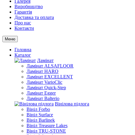
Галерея
Виробництво
Гарантія
Доставка та оплата
Про нас
Контакти
Меню
Головна
Каталог
Ламінат
Ламінат ALSAFLOOR
Ламінат HARO
Ламінат EXCELLENT
Ламінат VarioClic
Ламінат Quick-Step
Ламінат Egger
Ламінат Balterio
Вінілова підлога
Вініл Forbo
Вініл Surface
Вініл Barlinek
Вініл Treasure Lakes
Вініл TRU-STONE