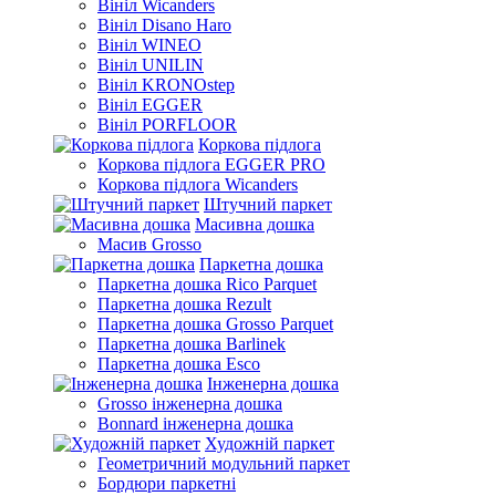
Вініл Wicanders
Вініл Disano Haro
Вініл WINEO
Вініл UNILIN
Вініл KRONOstep
Вініл EGGER
Вініл PORFLOOR
Коркова підлога
Коркова підлога EGGER PRO
Коркова підлога Wicanders
Штучний паркет
Масивна дошка
Масив Grosso
Паркетна дошка
Паркетна дошка Rico Parquet
Паркетна дошка Rezult
Паркетна дошка Grosso Parquet
Паркетна дошка Barlinek
Паркетна дошка Esco
Інженерна дошка
Grosso інженерна дошка
Bonnard інженерна дошка
Художній паркет
Геометричний модульний паркет
Бордюри паркетні