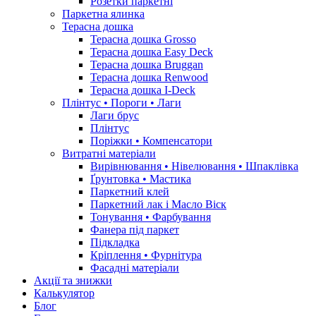
Розетки паркетні
Паркетна ялинка
Терасна дошка
Терасна дошка Grosso
Терасна дошка Easy Deck
Терасна дошка Bruggan
Терасна дошка Renwood
Терасна дошка I-Deck
Плінтус • Пороги • Лаги
Лаги брус
Плінтус
Поріжки • Компенсатори
Витратні матеріали
Вирівнювання • Нівелювання • Шпаклівка
Ґрунтовкa • Мастика
Паркетний клей
Паркетний лак і Масло Віск
Тонування • Фарбування
Фанера під паркет
Підкладка
Кріплення • Фурнітура
Фасадні матеріали
Акції та знижки
Калькулятор
Блог