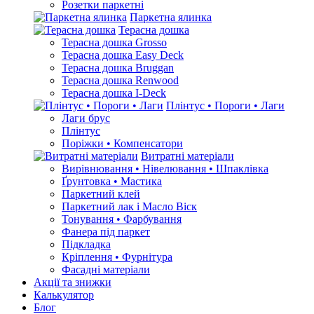
Розетки паркетні
Паркетна ялинка
Терасна дошка
Терасна дошка Grosso
Терасна дошка Easy Deck
Терасна дошка Bruggan
Терасна дошка Renwood
Терасна дошка I-Deck
Плінтус • Пороги • Лаги
Лаги брус
Плінтус
Поріжки • Компенсатори
Витратні матеріали
Вирівнювання • Нівелювання • Шпаклівка
Ґрунтовкa • Мастика
Паркетний клей
Паркетний лак і Масло Віск
Тонування • Фарбування
Фанера під паркет
Підкладка
Кріплення • Фурнітура
Фасадні матеріали
Акції та знижки
Калькулятор
Блог