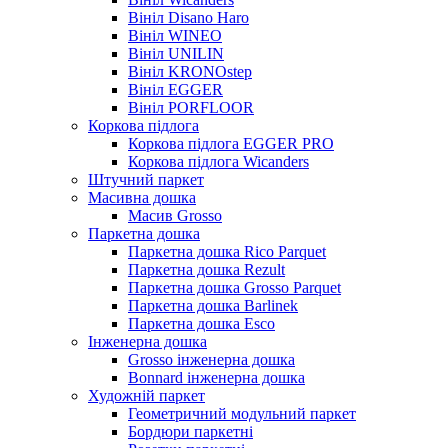
Вініл Disano Haro
Вініл WINEO
Вініл UNILIN
Вініл KRONOstep
Вініл EGGER
Вініл PORFLOOR
Коркова підлога
Коркова підлога EGGER PRO
Коркова підлога Wicanders
Штучний паркет
Масивна дошка
Масив Grosso
Паркетна дошка
Паркетна дошка Rico Parquet
Паркетна дошка Rezult
Паркетна дошка Grosso Parquet
Паркетна дошка Barlinek
Паркетна дошка Esco
Інженерна дошка
Grosso інженерна дошка
Bonnard інженерна дошка
Художній паркет
Геометричний модульний паркет
Бордюри паркетні