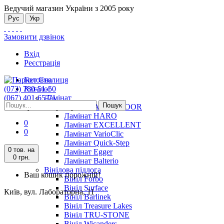
Ведучий магазин України з 2005 року
Рус
Укр
Замовити дзвінок
Вхід
Реєстрація
Головна
(073) 780-51-50
Каталог
(067) 401-65-71
Ламінат
Пошук
Київ, вул. Лабораторна, 11
Ламінат ALSAFLOOR
Ламінат HARO
0
Ламінат EXCELLENT
0
Ламінат VarioClic
Ламінат Quick-Step
0 тов.
на
Ламінат Egger
0 грн.
Ламінат Balterio
Вінілова підлога
Ваш кошик порожній!
Вініл Forbo
Вініл Surface
Київ, вул. Лабораторна, 11
Вініл Barlinek
Вініл Treasure Lakes
Вініл TRU-STONE
Вініл Wicanders