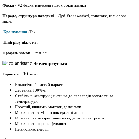
Фаска -
V2 фаска, нанесена з двох боків планки
Порода, структура поверхні
– Дуб.
Stonewashed, тоноване, кольорове
масло
Брашування
-
Так
Підігріву підлоги
.
Профіль
замок
- Profiloc
Не електризується
10
Гарантія
–
років
Екологічний чистий паркет
Деревина 100%-а
Стабільна конструкція, стійка до перепадів вологості та
температури
Простий, швидкий монтаж, демонтаж
Можливість заміни пошкодженої дошки
Можливість використання на підлогах з підігрівом
Можливість перешліфування
Не викликає алергії