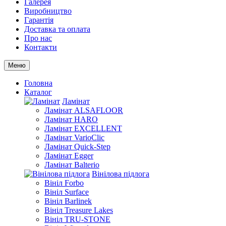
Галерея
Виробництво
Гарантія
Доставка та оплата
Про нас
Контакти
Меню
Головна
Каталог
Ламінат
Ламінат ALSAFLOOR
Ламінат HARO
Ламінат EXCELLENT
Ламінат VarioClic
Ламінат Quick-Step
Ламінат Egger
Ламінат Balterio
Вінілова підлога
Вініл Forbo
Вініл Surface
Вініл Barlinek
Вініл Treasure Lakes
Вініл TRU-STONE