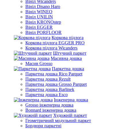
Вініл Wicanders
Вініл Disano Haro
Вініл WINEO
Вініл UNILIN
Вініл KRONOstep
Вініл EGGER
Вініл PORFLOOR
Коркова підлога
Коркова підлога EGGER PRO
Коркова підлога Wicanders
Штучний паркет
Масивна дошка
Масив Grosso
Паркетна дошка
Паркетна дошка Rico Parquet
Паркетна дошка Rezult
Паркетна дошка Grosso Parquet
Паркетна дошка Barlinek
Паркетна дошка Esco
Інженерна дошка
Grosso інженерна дошка
Bonnard інженерна дошка
Художній паркет
Геометричний модульний паркет
Бордюри паркетні