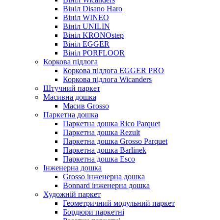
Вініл Disano Haro
Вініл WINEO
Вініл UNILIN
Вініл KRONOstep
Вініл EGGER
Вініл PORFLOOR
Коркова підлога
Коркова підлога EGGER PRO
Коркова підлога Wicanders
Штучний паркет
Масивна дошка
Масив Grosso
Паркетна дошка
Паркетна дошка Rico Parquet
Паркетна дошка Rezult
Паркетна дошка Grosso Parquet
Паркетна дошка Barlinek
Паркетна дошка Esco
Інженерна дошка
Grosso інженерна дошка
Bonnard інженерна дошка
Художній паркет
Геометричний модульний паркет
Бордюри паркетні