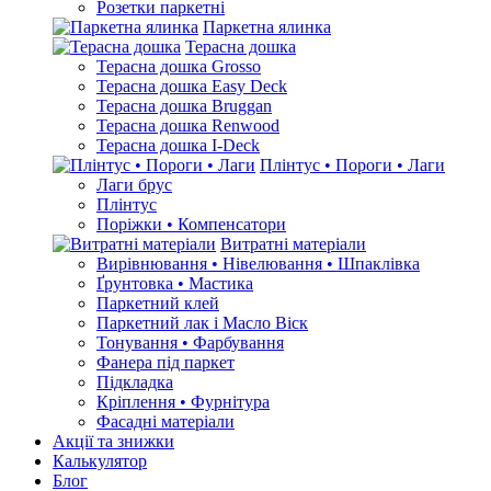
Розетки паркетні
Паркетна ялинка
Терасна дошка
Терасна дошка Grosso
Терасна дошка Easy Deck
Терасна дошка Bruggan
Терасна дошка Renwood
Терасна дошка I-Deck
Плінтус • Пороги • Лаги
Лаги брус
Плінтус
Поріжки • Компенсатори
Витратні матеріали
Вирівнювання • Нівелювання • Шпаклівка
Ґрунтовкa • Мастика
Паркетний клей
Паркетний лак і Масло Віск
Тонування • Фарбування
Фанера під паркет
Підкладка
Кріплення • Фурнітура
Фасадні матеріали
Акції та знижки
Калькулятор
Блог