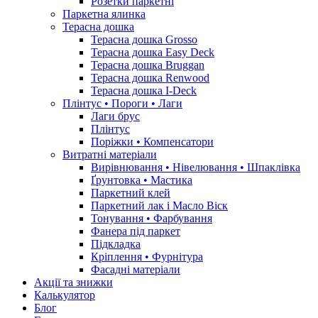
Розетки паркетні
Паркетна ялинка
Терасна дошка
Терасна дошка Grosso
Терасна дошка Easy Deck
Терасна дошка Bruggan
Терасна дошка Renwood
Терасна дошка I-Deck
Плінтус • Пороги • Лаги
Лаги брус
Плінтус
Поріжки • Компенсатори
Витратні матеріали
Вирівнювання • Нівелювання • Шпаклівка
Ґрунтовкa • Мастика
Паркетний клей
Паркетний лак і Масло Віск
Тонування • Фарбування
Фанера під паркет
Підкладка
Кріплення • Фурнітура
Фасадні матеріали
Акції та знижки
Калькулятор
Блог