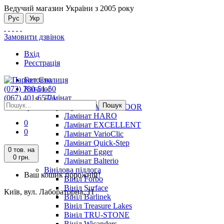
Ведучий магазин України з 2005 року
Рус
Укр
Замовити дзвінок
Вхід
Реєстрація
Головна
(073) 780-51-50
Каталог
(067) 401-65-71
Ламінат
Пошук
Київ, вул. Лабораторна, 11
Ламінат ALSAFLOOR
Ламінат HARO
0
Ламінат EXCELLENT
0
Ламінат VarioClic
Ламінат Quick-Step
0 тов.
на
Ламінат Egger
0 грн.
Ламінат Balterio
Вінілова підлога
Ваш кошик порожній!
Вініл Forbo
Вініл Surface
Київ, вул. Лабораторна, 11
Вініл Barlinek
Вініл Treasure Lakes
Вініл TRU-STONE
Вініл Wicanders