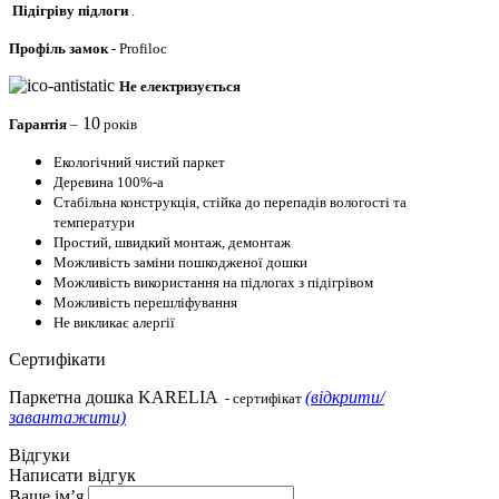
Підігріву підлоги
.
Профіль
замок
- Profiloc
Не електризується
10
Гарантія
–
років
Екологічний чистий паркет
Деревина 100%-а
Стабільна конструкція, стійка до перепадів вологості та
температури
Простий, швидкий монтаж, демонтаж
Можливість заміни пошкодженої дошки
Можливість використання на підлогах з підігрівом
Можливість перешліфування
Не викликає алергії
Сертифікати
Паркетна дошка KARELIA
(відкрити/
- сертифікат
завантажити)
Відгуки
Написати відгук
Ваше ім’я