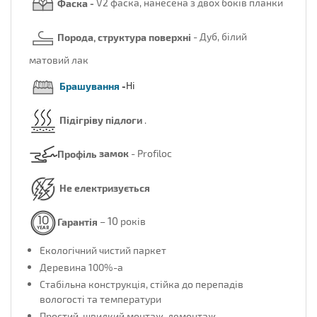
Фаска -
V2 фаска, нанесена з двох боків планки
Порода, структура поверхні
- Дуб, білий
матовий лак
Брашування
-
Ні
Підігріву підлоги
.
Профіль
замок
- Profiloc
Не електризується
10
Гарантія
–
років
Екологічний чистий паркет
Деревина 100%-а
Стабільна конструкція, стійка до перепадів
вологості та температури
Простий, швидкий монтаж, демонтаж