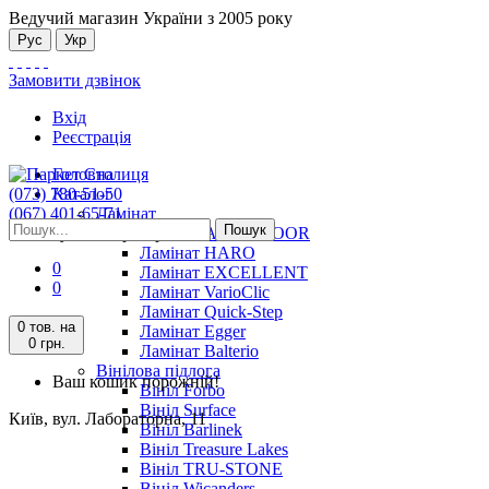
Ведучий магазин України з 2005 року
Рус
Укр
Замовити дзвінок
Вхід
Реєстрація
Головна
(073) 780-51-50
Каталог
(067) 401-65-71
Ламінат
Пошук
Київ, вул. Лабораторна, 11
Ламінат ALSAFLOOR
Ламінат HARO
0
Ламінат EXCELLENT
0
Ламінат VarioClic
Ламінат Quick-Step
0 тов.
на
Ламінат Egger
0 грн.
Ламінат Balterio
Вінілова підлога
Ваш кошик порожній!
Вініл Forbo
Вініл Surface
Київ, вул. Лабораторна, 11
Вініл Barlinek
Вініл Treasure Lakes
Вініл TRU-STONE
Вініл Wicanders