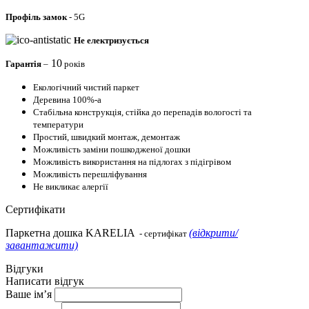
Профіль
замок
- 5G
Не електризується
10
Гарантія
–
років
Екологічний чистий паркет
Деревина 100%-а
Стабільна конструкція, стійка до перепадів вологості та
температури
Простий, швидкий монтаж, демонтаж
Можливість заміни пошкодженої дошки
Можливість використання на підлогах з підігрівом
Можливість перешліфування
Не викликає алергії
Сертифікати
Паркетна дошка KARELIA
(відкрити/
- сертифікат
завантажити)
Відгуки
Написати відгук
Ваше ім’я