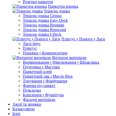
Розетки паркетні
Паркетна ялинка
Терасна дошка
Терасна дошка Grosso
Терасна дошка Easy Deck
Терасна дошка Bruggan
Терасна дошка Renwood
Терасна дошка I-Deck
Плінтус • Пороги • Лаги
Лаги брус
Плінтус
Поріжки • Компенсатори
Витратні матеріали
Вирівнювання • Нівелювання • Шпаклівка
Ґрунтовкa • Мастика
Паркетний клей
Паркетний лак і Масло Віск
Тонування • Фарбування
Фанера під паркет
Підкладка
Кріплення • Фурнітура
Фасадні матеріали
Акції та знижки
Калькулятор
Блог