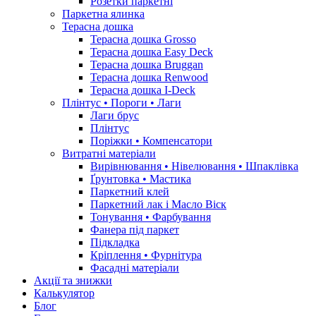
Розетки паркетні
Паркетна ялинка
Терасна дошка
Терасна дошка Grosso
Терасна дошка Easy Deck
Терасна дошка Bruggan
Терасна дошка Renwood
Терасна дошка I-Deck
Плінтус • Пороги • Лаги
Лаги брус
Плінтус
Поріжки • Компенсатори
Витратні матеріали
Вирівнювання • Нівелювання • Шпаклівка
Ґрунтовкa • Мастика
Паркетний клей
Паркетний лак і Масло Віск
Тонування • Фарбування
Фанера під паркет
Підкладка
Кріплення • Фурнітура
Фасадні матеріали
Акції та знижки
Калькулятор
Блог