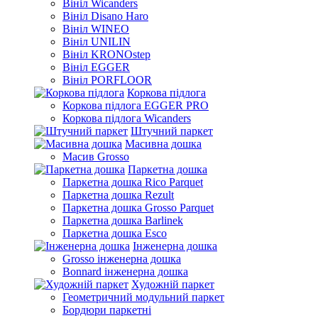
Вініл Wicanders
Вініл Disano Haro
Вініл WINEO
Вініл UNILIN
Вініл KRONOstep
Вініл EGGER
Вініл PORFLOOR
Коркова підлога
Коркова підлога EGGER PRO
Коркова підлога Wicanders
Штучний паркет
Масивна дошка
Масив Grosso
Паркетна дошка
Паркетна дошка Rico Parquet
Паркетна дошка Rezult
Паркетна дошка Grosso Parquet
Паркетна дошка Barlinek
Паркетна дошка Esco
Інженерна дошка
Grosso інженерна дошка
Bonnard інженерна дошка
Художній паркет
Геометричний модульний паркет
Бордюри паркетні