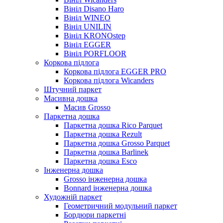
Вініл Disano Haro
Вініл WINEO
Вініл UNILIN
Вініл KRONOstep
Вініл EGGER
Вініл PORFLOOR
Коркова підлога
Коркова підлога EGGER PRO
Коркова підлога Wicanders
Штучний паркет
Масивна дошка
Масив Grosso
Паркетна дошка
Паркетна дошка Rico Parquet
Паркетна дошка Rezult
Паркетна дошка Grosso Parquet
Паркетна дошка Barlinek
Паркетна дошка Esco
Інженерна дошка
Grosso інженерна дошка
Bonnard інженерна дошка
Художній паркет
Геометричний модульний паркет
Бордюри паркетні