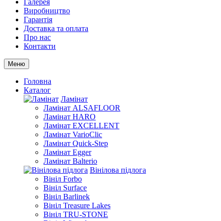
Галерея
Виробництво
Гарантія
Доставка та оплата
Про нас
Контакти
Меню
Головна
Каталог
Ламінат
Ламінат ALSAFLOOR
Ламінат HARO
Ламінат EXCELLENT
Ламінат VarioClic
Ламінат Quick-Step
Ламінат Egger
Ламінат Balterio
Вінілова підлога
Вініл Forbo
Вініл Surface
Вініл Barlinek
Вініл Treasure Lakes
Вініл TRU-STONE