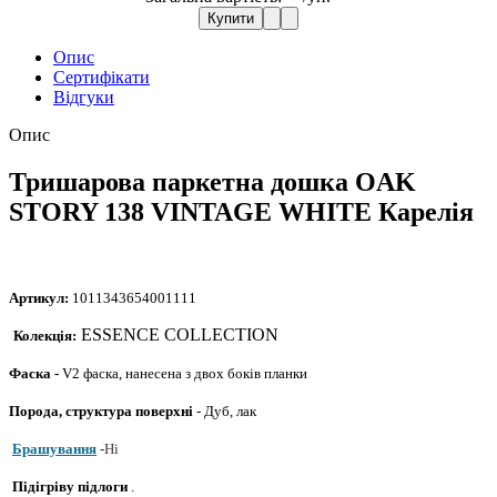
Купити
Опис
Сертифікати
Відгуки
Опис
Тришарова паркетна дошка OAK
STORY 138 VINTAGE WHITE Карелія
Артикул:
1011343654001111
ESSENCE COLLECTION
Колекція:
Фаска -
V2 фаска, нанесена з двох боків планки
Порода, структура поверхні
- Дуб, лак
Брашування
-
Ні
Підігріву підлоги
.