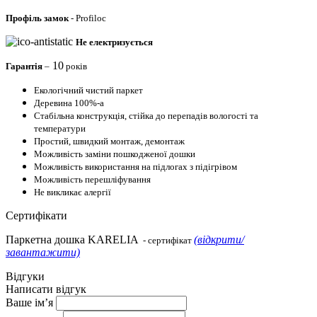
Профіль
замок
- Profiloc
Не електризується
10
Гарантія
–
років
Екологічний чистий паркет
Деревина 100%-а
Стабільна конструкція, стійка до перепадів вологості та
температури
Простий, швидкий монтаж, демонтаж
Можливість заміни пошкодженої дошки
Можливість використання на підлогах з підігрівом
Можливість перешліфування
Не викликає алергії
Сертифікати
Паркетна дошка KARELIA
(відкрити/
- сертифікат
завантажити)
Відгуки
Написати відгук
Ваше ім’я