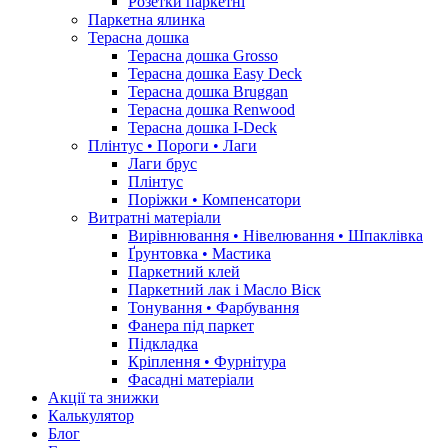
Розетки паркетні
Паркетна ялинка
Терасна дошка
Терасна дошка Grosso
Терасна дошка Easy Deck
Терасна дошка Bruggan
Терасна дошка Renwood
Терасна дошка I-Deck
Плінтус • Пороги • Лаги
Лаги брус
Плінтус
Поріжки • Компенсатори
Витратні матеріали
Вирівнювання • Нівелювання • Шпаклівка
Ґрунтовкa • Мастика
Паркетний клей
Паркетний лак і Масло Віск
Тонування • Фарбування
Фанера під паркет
Підкладка
Кріплення • Фурнітура
Фасадні матеріали
Акції та знижки
Калькулятор
Блог