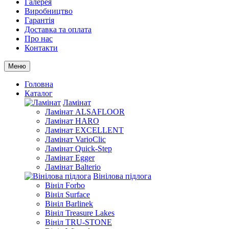
Галерея
Виробництво
Гарантія
Доставка та оплата
Про нас
Контакти
Меню
Головна
Каталог
Ламінат
Ламінат ALSAFLOOR
Ламінат HARO
Ламінат EXCELLENT
Ламінат VarioClic
Ламінат Quick-Step
Ламінат Egger
Ламінат Balterio
Вінілова підлога
Вініл Forbo
Вініл Surface
Вініл Barlinek
Вініл Treasure Lakes
Вініл TRU-STONE