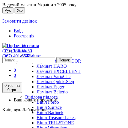
Ведучий магазин України з 2005 року
Рус
Укр
Замовити дзвінок
Вхід
Реєстрація
Головна
(073) 780-51-50
Каталог
(067) 401-65-71
Ламінат
Пошук
Київ, вул. Лабораторна, 11
Ламінат ALSAFLOOR
Ламінат HARO
0
Ламінат EXCELLENT
0
Ламінат VarioClic
Ламінат Quick-Step
0 тов.
на
Ламінат Egger
0 грн.
Ламінат Balterio
Вінілова підлога
Ваш кошик порожній!
Вініл Forbo
Вініл Surface
Київ, вул. Лабораторна, 11
Вініл Barlinek
Вініл Treasure Lakes
Вініл TRU-STONE
Вініл Wicanders