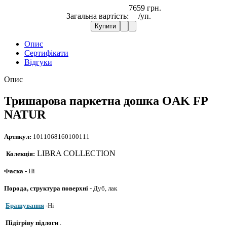
7659 грн.
Загальна вартість:
/уп.
Купити
Опис
Сертифікати
Відгуки
Опис
Тришарова паркетна дошка OAK FP
NATUR
Артикул:
1011068160100111
LIBRA COLLECTION
Колекція:
Фаска -
Ні
Порода, структура поверхні
- Дуб, лак
Брашування
-
Ні
Підігріву підлоги
.