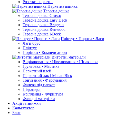
Розетки паркетні
Паркетна ялинка
Терасна дошка
Терасна дошка Grosso
Терасна дошка Easy Deck
Терасна дошка Bruggan
Терасна дошка Renwood
Терасна дошка I-Deck
Плінтус • Пороги • Лаги
Лаги брус
Плінтус
Поріжки • Компенсатори
Витратні матеріали
Вирівнювання • Нівелювання • Шпаклівка
Ґрунтовкa • Мастика
Паркетний клей
Паркетний лак і Масло Віск
Тонування • Фарбування
Фанера під паркет
Підкладка
Кріплення • Фурнітура
Фасадні матеріали
Акції та знижки
Калькулятор
Блог