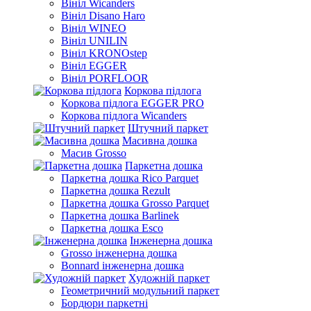
Вініл Wicanders
Вініл Disano Haro
Вініл WINEO
Вініл UNILIN
Вініл KRONOstep
Вініл EGGER
Вініл PORFLOOR
Коркова підлога
Коркова підлога EGGER PRO
Коркова підлога Wicanders
Штучний паркет
Масивна дошка
Масив Grosso
Паркетна дошка
Паркетна дошка Rico Parquet
Паркетна дошка Rezult
Паркетна дошка Grosso Parquet
Паркетна дошка Barlinek
Паркетна дошка Esco
Інженерна дошка
Grosso інженерна дошка
Bonnard інженерна дошка
Художній паркет
Геометричний модульний паркет
Бордюри паркетні