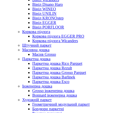
Вініл Disano Haro
Вініл WINEO
Вініл UNILIN
Вініл KRONOstep
Вініл EGGER
Вініл PORFLOOR
Коркова підлога
Коркова підлога EGGER PRO
Коркова підлога Wicanders
Штучний паркет
Масивна дошка
Масив Grosso
Паркетна дошка
Паркетна дошка Rico Parquet
Паркетна дошка Rezult
Паркетна дошка Grosso Parquet
Паркетна дошка Barlinek
Паркетна дошка Esco
Інженерна дошка
Grosso інженерна дошка
Bonnard інженерна дошка
Художній паркет
Геометричний модульний паркет
Бордюри паркетні