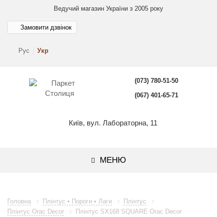
Ведучий магазин України з 2005 року
Замовити дзвінок
Рус
Укр
(073) 780-51-50
(067) 401-65-71
Київ, вул. Лабораторна, 11
МЕНЮ
Головна
Плінтус • Пороги • Лаги
Плінтус
Плінтус Orac Decor
Плінтус SX168 SQUARE Orac Decor