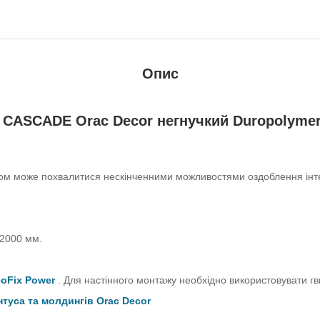
Опис
3 CASCADE
Orac Decor негнучкий Duropolymer
хом може похвалитися нескінченними можливостями оздоблення інте
2000 мм.
oFix Power
.
Для настінного монтажу необхідно використовувати гв
нтуса та молдингів Orac Decor