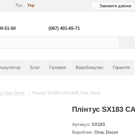
Рус
Укр
Замовити дзвінок
80-51-50
(067) 401-65-71
лькулятор
Блог
Галерея
Виробництво
Гарантія
ус Orac Decor
Плінтус SX183 CASCADE Orac Decor
Плінтус SX183 C
Артикул:
SX183
Виробник:
Orac Decor