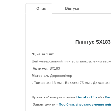
Опис
Відгуки
Плінтус
SX18
*Ціна за 1 шт
Цей універсальний плінтус із заокругленим вер
Артикул:
SX183
Матеріал:
Дюрополімер
- Товщина:
13 мм -
Висота:
75 мм
- Довжина:
Примітки:
використовуйте
DecoFix Pro
або
Dec
Завантажити
-
Посібник зі встановлення плі