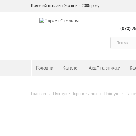
Ведучий магазин України з 2005 року
(073) 7
Головна
Каталог
Акції та знижки
Ка
Головна
Плінтус • Пороги • Лаги
Плінтус
Плінт