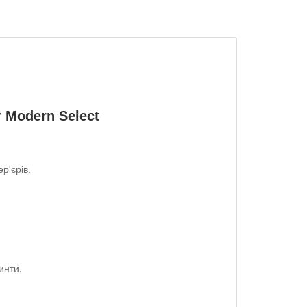
 Modern Select
р'єрів.
инти.