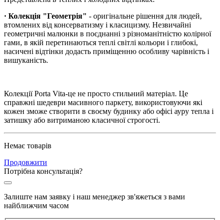
· Колекція "Геометрія"
- оригінальне рішення для людей,
втомлених від консерватизму і класицизму. Незвичайні
геометричні малюнки в поєднанні з різноманітністю колірної
гами, в якій перетинаються теплі світлі кольори і глибокі,
насичені відтінки додасть приміщенню особливу чарівність і
вишуканість.
Колекції Porta Vita-це не просто стильний матеріал. Це
справжні шедеври масивного паркету, використовуючи які
кожен зможе створити в своєму будинку або офісі ауру тепла і
затишку або витриманою класичної строгості.
Немає товарів
Продовжити
Потрібна консультація?
Залиште нам заявку і наш менеджер зв'яжеться з вами
найближчим часом