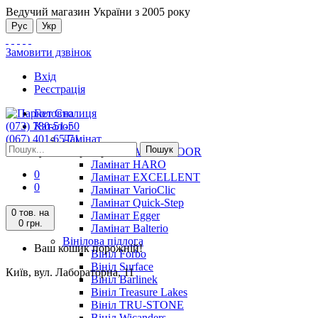
Ведучий магазин України з 2005 року
Рус
Укр
Замовити дзвінок
Вхід
Реєстрація
Головна
(073) 780-51-50
Каталог
(067) 401-65-71
Ламінат
Пошук
Київ, вул. Лабораторна, 11
Ламінат ALSAFLOOR
Ламінат HARO
0
Ламінат EXCELLENT
0
Ламінат VarioClic
Ламінат Quick-Step
0 тов.
на
Ламінат Egger
0 грн.
Ламінат Balterio
Вінілова підлога
Ваш кошик порожній!
Вініл Forbo
Вініл Surface
Київ, вул. Лабораторна, 11
Вініл Barlinek
Вініл Treasure Lakes
Вініл TRU-STONE
Вініл Wicanders