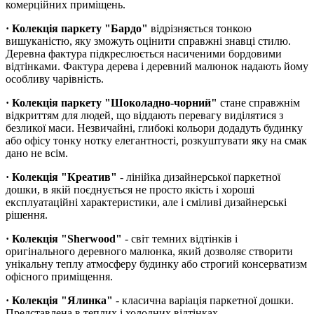
комерційних приміщень.
· Колекція паркету "Бардо"
відрізняється тонкою
вишуканістю, яку зможуть оцінити справжні знавці стилю.
Деревна фактура підкреслюється насиченими бордовими
відтінками. Фактура дерева і деревний малюнок надають йому
особливу чарівність.
· Колекція паркету "Шоколадно-чорний"
стане справжнім
відкриттям для людей, що віддають перевагу виділятися з
безликої маси. Незвичайні, глибокі кольори додадуть будинку
або офісу тонку нотку елегантності, розкуштувати яку на смак
дано не всім.
· Колекція "Креатив"
- лінійка дизайнерської паркетної
дошки, в якій поєднується не просто якість і хороші
експлуатаційні характеристики, але і сміливі дизайнерські
рішення.
· Колекція "Sherwood"
- світ темних відтінків і
оригінального деревного малюнка, який дозволяє створити
унікальну теплу атмосферу будинку або строгий консерватизм
офісного приміщення.
· Колекція "Ялинка"
- класична варіація паркетної дошки.
Представлена в теплих і холодних відтінках.