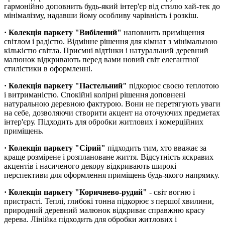
гармонійно доповнить будь-який інтер'єр від стилю хай-тек до
мінімалізму, надавши йому особливу чарівність і розкіш.
· Колекція паркету "Вибілений"
наповнить приміщення
світлом і радістю. Відмінне рішення для кімнат з мінімальною
кількістю світла. Приємні відтінки і натуральний деревний
малюнок відкривають перед вами новий світ елегантної
стилістики в оформленні.
· Колекція паркету "Пастельний"
підкорює своєю теплотою
і витриманістю. Спокійні колірні рішення доповнені
натуральною деревною фактурою. Вони не перетягують уваги
на себе, дозволяючи створити акцент на оточуючих предметах
інтер'єру. Підходить для обробки житлових і комерційних
приміщень.
· Колекція паркету "Сірий"
підходить тим, хто вважає за
краще розмірене і розплановане життя. Відсутність яскравих
акцентів і насиченого декору відкривають широкі
перспективи для оформлення приміщень будь-якого напрямку.
· Колекція паркету "Коричнево-рудий"
- світ вогню і
пристрасті. Теплі, глибокі тонна підкорює з першої хвилини,
природний деревний малюнок відкриває справжню красу
дерева. Лінійка підходить для обробки житлових і