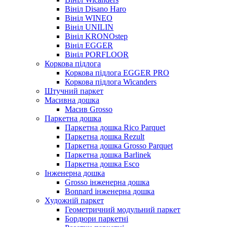
Вініл Disano Haro
Вініл WINEO
Вініл UNILIN
Вініл KRONOstep
Вініл EGGER
Вініл PORFLOOR
Коркова підлога
Коркова підлога EGGER PRO
Коркова підлога Wicanders
Штучний паркет
Масивна дошка
Масив Grosso
Паркетна дошка
Паркетна дошка Rico Parquet
Паркетна дошка Rezult
Паркетна дошка Grosso Parquet
Паркетна дошка Barlinek
Паркетна дошка Esco
Інженерна дошка
Grosso інженерна дошка
Bonnard інженерна дошка
Художній паркет
Геометричний модульний паркет
Бордюри паркетні