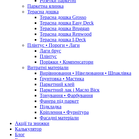
Розетки паркетні
Паркетна ялинка
Терасна дошка
Терасна дошка Grosso
Терасна дошка Easy Deck
Терасна дошка Bruggan
Терасна дошка Renwood
Терасна дошка I-Deck
Плінтус • Пороги • Лаги
Лаги брус
Плінтус
Поріжки • Компенсатори
Витратні матеріали
Вирівнювання • Нівелювання • Шпаклівка
Ґрунтовкa • Мастика
Паркетний клей
Паркетний лак і Масло Віск
Тонування • Фарбування
Фанера під паркет
Підкладка
Кріплення • Фурнітура
Фасадні матеріали
Акції та знижки
Калькулятор
Блог