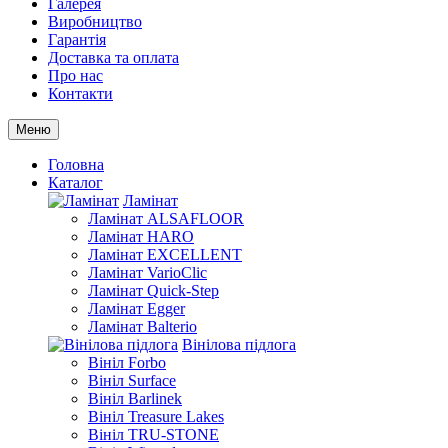
Галерея
Виробництво
Гарантія
Доставка та оплата
Про нас
Контакти
Меню
Головна
Каталог
Ламінат
Ламінат ALSAFLOOR
Ламінат HARO
Ламінат EXCELLENT
Ламінат VarioClic
Ламінат Quick-Step
Ламінат Egger
Ламінат Balterio
Вінілова підлога
Вініл Forbo
Вініл Surface
Вініл Barlinek
Вініл Treasure Lakes
Вініл TRU-STONE