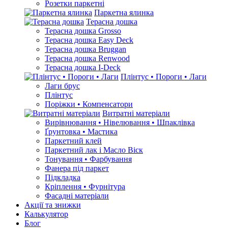
Розетки паркетні
Паркетна ялинка
Терасна дошка
Терасна дошка Grosso
Терасна дошка Easy Deck
Терасна дошка Bruggan
Терасна дошка Renwood
Терасна дошка I-Deck
Плінтус • Пороги • Лаги
Лаги брус
Плінтус
Поріжки • Компенсатори
Витратні матеріали
Вирівнювання • Нівелювання • Шпаклівка
Ґрунтовкa • Мастика
Паркетний клей
Паркетний лак і Масло Віск
Тонування • Фарбування
Фанера під паркет
Підкладка
Кріплення • Фурнітура
Фасадні матеріали
Акції та знижки
Калькулятор
Блог