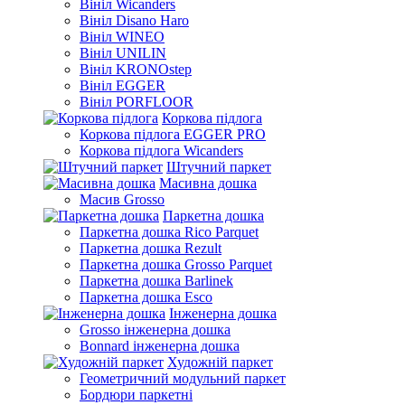
Вініл Wicanders
Вініл Disano Haro
Вініл WINEO
Вініл UNILIN
Вініл KRONOstep
Вініл EGGER
Вініл PORFLOOR
Коркова підлога
Коркова підлога EGGER PRO
Коркова підлога Wicanders
Штучний паркет
Масивна дошка
Масив Grosso
Паркетна дошка
Паркетна дошка Rico Parquet
Паркетна дошка Rezult
Паркетна дошка Grosso Parquet
Паркетна дошка Barlinek
Паркетна дошка Esco
Інженерна дошка
Grosso інженерна дошка
Bonnard інженерна дошка
Художній паркет
Геометричний модульний паркет
Бордюри паркетні