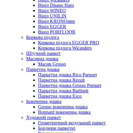
Вініл Disano Haro
Вініл WINEO
Вініл UNILIN
Вініл KRONOstep
Вініл EGGER
Вініл PORFLOOR
Коркова підлога
Коркова підлога EGGER PRO
Коркова підлога Wicanders
Штучний паркет
Масивна дошка
Масив Grosso
Паркетна дошка
Паркетна дошка Rico Parquet
Паркетна дошка Rezult
Паркетна дошка Grosso Parquet
Паркетна дошка Barlinek
Паркетна дошка Esco
Інженерна дошка
Grosso інженерна дошка
Bonnard інженерна дошка
Художній паркет
Геометричний модульний паркет
Бордюри паркетні