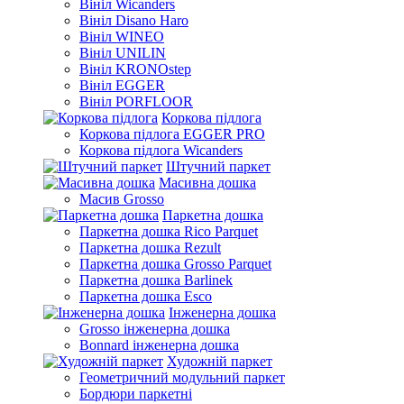
Вініл Wicanders
Вініл Disano Haro
Вініл WINEO
Вініл UNILIN
Вініл KRONOstep
Вініл EGGER
Вініл PORFLOOR
Коркова підлога
Коркова підлога EGGER PRO
Коркова підлога Wicanders
Штучний паркет
Масивна дошка
Масив Grosso
Паркетна дошка
Паркетна дошка Rico Parquet
Паркетна дошка Rezult
Паркетна дошка Grosso Parquet
Паркетна дошка Barlinek
Паркетна дошка Esco
Інженерна дошка
Grosso інженерна дошка
Bonnard інженерна дошка
Художній паркет
Геометричний модульний паркет
Бордюри паркетні