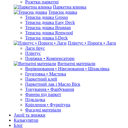
Розетки паркетні
Паркетна ялинка
Терасна дошка
Терасна дошка Grosso
Терасна дошка Easy Deck
Терасна дошка Bruggan
Терасна дошка Renwood
Терасна дошка I-Deck
Плінтус • Пороги • Лаги
Лаги брус
Плінтус
Поріжки • Компенсатори
Витратні матеріали
Вирівнювання • Нівелювання • Шпаклівка
Ґрунтовкa • Мастика
Паркетний клей
Паркетний лак і Масло Віск
Тонування • Фарбування
Фанера під паркет
Підкладка
Кріплення • Фурнітура
Фасадні матеріали
Акції та знижки
Калькулятор
Блог