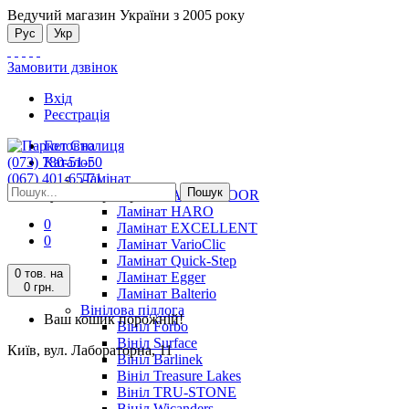
Ведучий магазин України з 2005 року
Рус
Укр
Замовити дзвінок
Вхід
Реєстрація
Головна
(073) 780-51-50
Каталог
(067) 401-65-71
Ламінат
Пошук
Київ, вул. Лабораторна, 11
Ламінат ALSAFLOOR
Ламінат HARO
0
Ламінат EXCELLENT
0
Ламінат VarioClic
Ламінат Quick-Step
0 тов.
на
Ламінат Egger
0 грн.
Ламінат Balterio
Вінілова підлога
Ваш кошик порожній!
Вініл Forbo
Вініл Surface
Київ, вул. Лабораторна, 11
Вініл Barlinek
Вініл Treasure Lakes
Вініл TRU-STONE
Вініл Wicanders