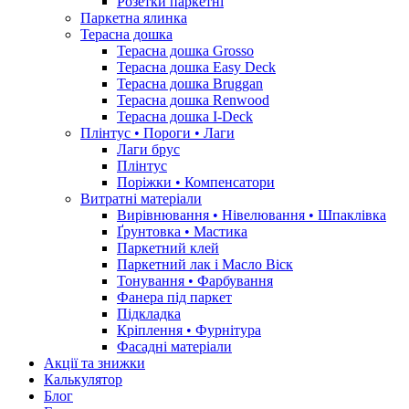
Розетки паркетні
Паркетна ялинка
Терасна дошка
Терасна дошка Grosso
Терасна дошка Easy Deck
Терасна дошка Bruggan
Терасна дошка Renwood
Терасна дошка I-Deck
Плінтус • Пороги • Лаги
Лаги брус
Плінтус
Поріжки • Компенсатори
Витратні матеріали
Вирівнювання • Нівелювання • Шпаклівка
Ґрунтовкa • Мастика
Паркетний клей
Паркетний лак і Масло Віск
Тонування • Фарбування
Фанера під паркет
Підкладка
Кріплення • Фурнітура
Фасадні матеріали
Акції та знижки
Калькулятор
Блог