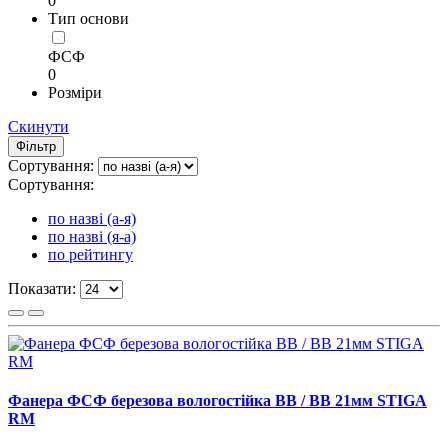
0
Тип основи
ФСФ
0
Розміри
Скинути
Фільтр
Сортування:
Сортування:
по назві (а-я)
по назві (я-а)
по рейтингу
Показати:
Фанера ФСФ березова вологостійка BB / BB 21мм STIGA
RM