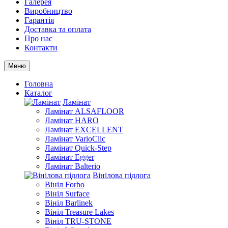
Галерея
Виробництво
Гарантія
Доставка та оплата
Про нас
Контакти
Меню
Головна
Каталог
Ламінат
Ламінат ALSAFLOOR
Ламінат HARO
Ламінат EXCELLENT
Ламінат VarioClic
Ламінат Quick-Step
Ламінат Egger
Ламінат Balterio
Вінілова підлога
Вініл Forbo
Вініл Surface
Вініл Barlinek
Вініл Treasure Lakes
Вініл TRU-STONE