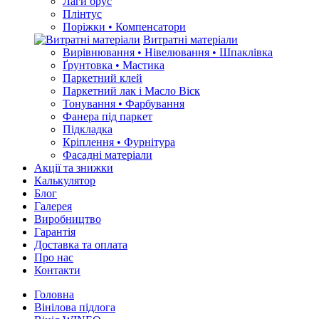
Лаги брус
Плінтус
Поріжки • Компенсатори
Витратні матеріали
Вирівнювання • Нівелювання • Шпаклівка
Ґрунтовкa • Мастика
Паркетний клей
Паркетний лак і Масло Віск
Тонування • Фарбування
Фанера під паркет
Підкладка
Кріплення • Фурнітура
Фасадні матеріали
Акції та знижки
Калькулятор
Блог
Галерея
Виробництво
Гарантія
Доставка та оплата
Про нас
Контакти
Головна
Вінілова підлога