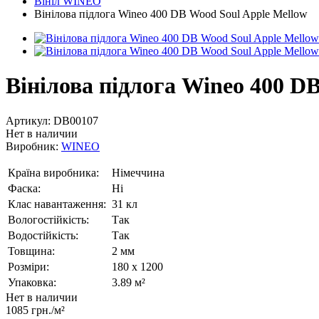
Вініл WINEO
Вінілова підлога Wineo 400 DB Wood Soul Apple Mellow
Вінілова підлога Wineo 400 D
Артикул:
DB00107
Нет в наличии
Виробник:
WINEO
Країна виробника:
Німеччина
Фаска:
Ні
Клас навантаження:
31 кл
Вологостійкість:
Так
Водостійкість:
Так
Товщина:
2 мм
Розміри:
180 x 1200
Упаковка:
3.89 м²
Нет в наличии
1085 грн./м²