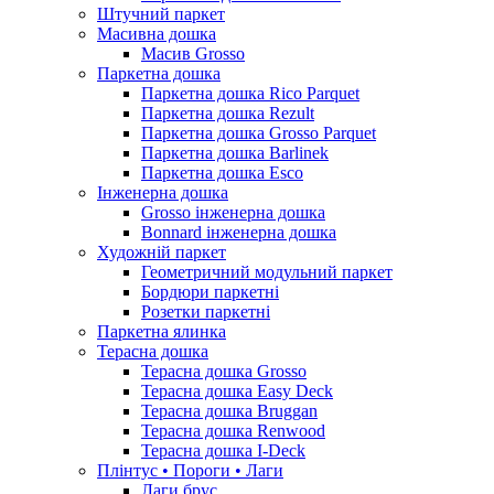
Штучний паркет
Масивна дошка
Масив Grosso
Паркетна дошка
Паркетна дошка Rico Parquet
Паркетна дошка Rezult
Паркетна дошка Grosso Parquet
Паркетна дошка Barlinek
Паркетна дошка Esco
Інженерна дошка
Grosso інженерна дошка
Bonnard інженерна дошка
Художній паркет
Геометричний модульний паркет
Бордюри паркетні
Розетки паркетні
Паркетна ялинка
Терасна дошка
Терасна дошка Grosso
Терасна дошка Easy Deck
Терасна дошка Bruggan
Терасна дошка Renwood
Терасна дошка I-Deck
Плінтус • Пороги • Лаги
Лаги брус