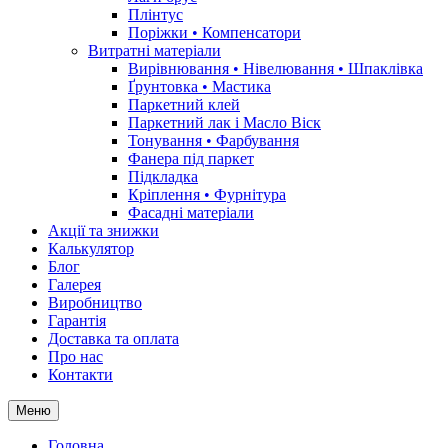
Плінтус
Поріжки • Компенсатори
Витратні матеріали
Вирівнювання • Нівелювання • Шпаклівка
Ґрунтовкa • Мастика
Паркетний клей
Паркетний лак і Масло Віск
Тонування • Фарбування
Фанера під паркет
Підкладка
Кріплення • Фурнітура
Фасадні матеріали
Акції та знижки
Калькулятор
Блог
Галерея
Виробництво
Гарантія
Доставка та оплата
Про нас
Контакти
Меню
Головна