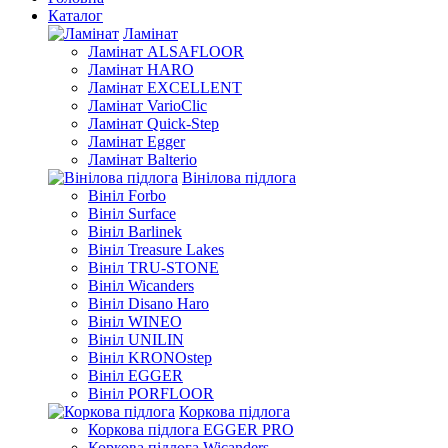
Каталог
Ламінат
Ламінат ALSAFLOOR
Ламінат HARO
Ламінат EXCELLENT
Ламінат VarioClic
Ламінат Quick-Step
Ламінат Egger
Ламінат Balterio
Вінілова підлога
Вініл Forbo
Вініл Surface
Вініл Barlinek
Вініл Treasure Lakes
Вініл TRU-STONE
Вініл Wicanders
Вініл Disano Haro
Вініл WINEO
Вініл UNILIN
Вініл KRONOstep
Вініл EGGER
Вініл PORFLOOR
Коркова підлога
Коркова підлога EGGER PRO
Коркова підлога Wicanders