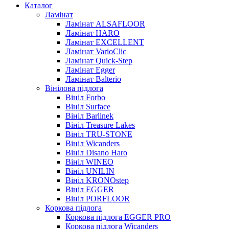
Каталог
Ламінат
Ламінат ALSAFLOOR
Ламінат HARO
Ламінат EXCELLENT
Ламінат VarioClic
Ламінат Quick-Step
Ламінат Egger
Ламінат Balterio
Вінілова підлога
Вініл Forbo
Вініл Surface
Вініл Barlinek
Вініл Treasure Lakes
Вініл TRU-STONE
Вініл Wicanders
Вініл Disano Haro
Вініл WINEO
Вініл UNILIN
Вініл KRONOstep
Вініл EGGER
Вініл PORFLOOR
Коркова підлога
Коркова підлога EGGER PRO
Коркова підлога Wicanders