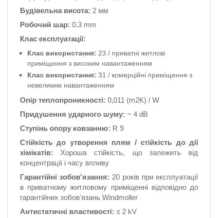
Будівельна висота:
2 мм
Робочий шар:
0.3 mm
Клас експлуатації:
Клас використання:
23 / приватні житлові
приміщення з високим навантаженням
Клас використання:
31 / комерційні приміщення з
невеликим навантаженням
Опір теплопроникності:
0,011 (m2K) / W
Придушення ударного шуму:
~ 4 dB
Ступінь опору ковзанню:
R 9
Стійкість до утворення плям / стійкість до дії
хімікатів:
Хороша стійкість, що залежить від
концентрації і часу впливу
Гарантійні зобов'язання:
20 років при експлуатації
в приватному житловому приміщенні відповідно до
гарантійних зобов'язань Windmoller
Антистатичні властивості:
≤ 2 kV