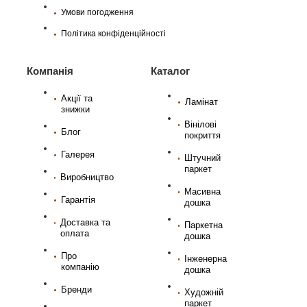
Умови погодження
Політика конфіденційності
Компанія
Каталог
Акції та
Ламінат
знижки
Вінілові
Блог
покриття
Галерея
Штучний
паркет
Виробництво
Масивна
Гарантія
дошка
Доставка та
Паркетна
оплата
дошка
Про
Інженерна
компанію
дошка
Бренди
Художній
паркет