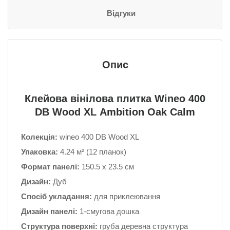
Відгуки
Опис
Клейова вінілова плитка Wineo 400
DB Wood XL Ambition Oak Calm
Колекція:
wineo 400 DB Wood XL
Упаковка:
4.24 м² (12 планок)
Формат панелі:
150.5 x 23.5 см
Дизайн:
Дуб
Спосіб укладання:
для приклеювання
Дизайн панелі:
1-смугова дошка
Структура поверхні:
груба деревна структура