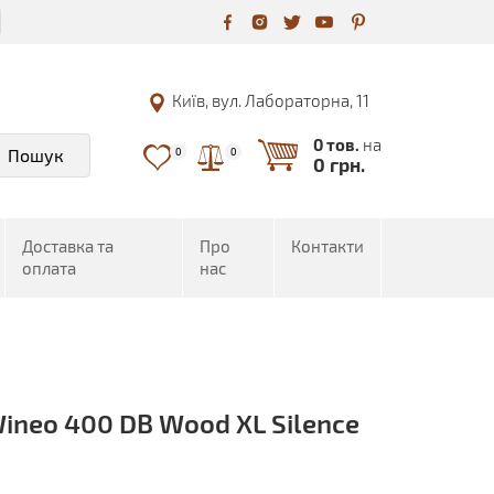
Київ, вул. Лабораторна, 11
0 тов.
на
Пошук
0
0
0 грн.
Доставка та
Про
Контакти
оплата
нас
Wineo 400 DB Wood XL Silence