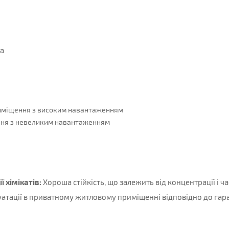
ра
риміщення з високим навантаженням
ння з невеликим навантаженням
ї хімікатів:
Хороша стійкість, що залежить від концентрації і ч
уатації в приватному житловому приміщенні відповідно до гар