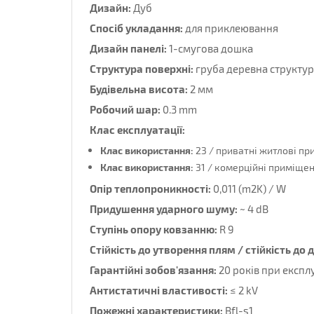
Дизайн:
Дуб
Спосіб укладання:
для приклеювання
Дизайн панелі:
1-смугова дошка
Структура поверхні:
груба деревна структу
Будівельна висота:
2 мм
Робочий шар:
0.3 mm
Клас експлуатації:
Клас використання:
23 / приватні житлові п
Клас використання:
31 / комерційні приміще
Опір теплопроникності:
0,011 (m2K) / W
Придушення ударного шуму:
~ 4 dB
Ступінь опору ковзанню:
R 9
Стійкість до утворення плям / стійкість до ді
Гарантійні зобов'язання:
20 років при експл
Антистатичні властивості:
≤ 2 kV
Пожежні характеристики:
Bfl-s1