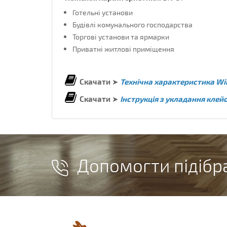
Готельні установи
Будівлі комунального господарства
Торгові установи та ярмарки
Приватні житлові приміщення
Скачати
➤
Технічна характеристика Wi
Скачати
➤
Інструкція з укладання клей
Допомогти підібр