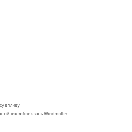
асу впливу
антійних зобов'язань Windmoller