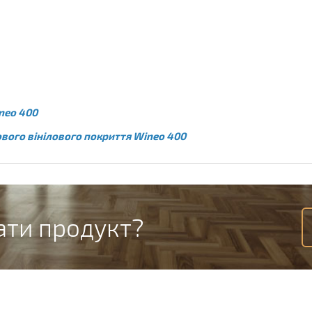
neo 400
ового вінілового покриття Wineo 400
ати продукт?